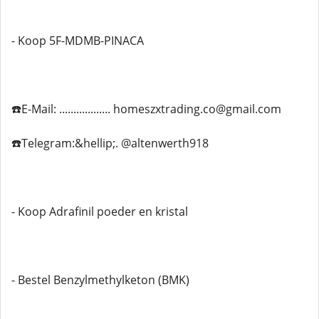
- Koop 5F-MDMB-PINACA
☎️E-Mail: .................. homeszxtrading.co@gmail.com
☎️Telegram:&hellip;. @altenwerth918
- Koop Adrafinil poeder en kristal
- Bestel Benzylmethylketon (BMK)