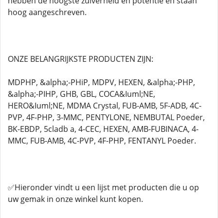
hebben de hoogste zuiverheid en potentie en staan
hoog aangeschreven.
ONZE BELANGRIJKSTE PRODUCTEN ZIJN:
MDPHP, &alpha;-PHiP, MDPV, HEXEN, &alpha;-PHP,
&alpha;-PIHP, GHB, GBL, COCA&Iuml;NE,
HERO&Iuml;NE, MDMA Crystal, FUB-AMB, 5F-ADB, 4C-
PVP, 4F-PHP, 3-MMC, PENTYLONE, NEMBUTAL Poeder,
BK-EBDP, 5cladb a, 4-CEC, HEXEN, AMB-FUBINACA, 4-
MMC, FUB-AMB, 4C-PVP, 4F-PHP, FENTANYL Poeder.
✅Hieronder vindt u een lijst met producten die u op
uw gemak in onze winkel kunt kopen.