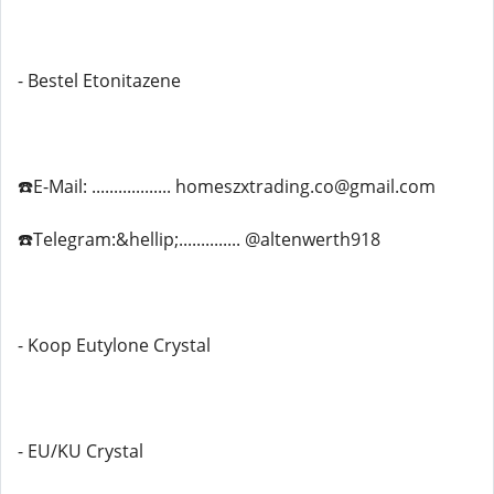
- Bestel Etonitazene
☎️E-Mail: .................. homeszxtrading.co@gmail.com
☎️Telegram:&hellip;.............. @altenwerth918
- Koop Eutylone Crystal
- EU/KU Crystal