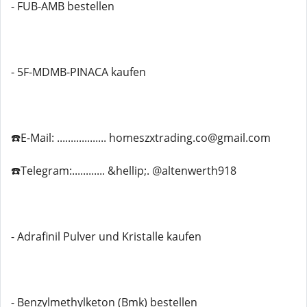
- FUB-AMB bestellen
- 5F-MDMB-PINACA kaufen
☎️E-Mail: .................. homeszxtrading.co@gmail.com
☎️Telegram:............ &hellip;. @altenwerth918
- Adrafinil Pulver und Kristalle kaufen
- Benzylmethylketon (Bmk) bestellen