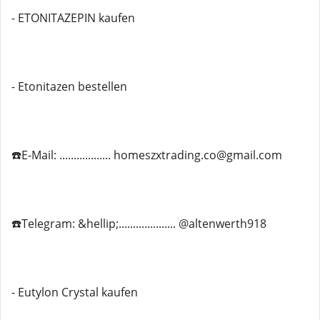
- ETONITAZEPIN kaufen
- Etonitazen bestellen
☎️E-Mail: .................. homeszxtrading.co@gmail.com
☎️Telegram: &hellip;.................... @altenwerth918
- Eutylon Crystal kaufen