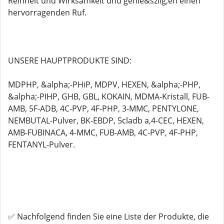
Reinheit und Wirksamkeit und genie&szlig;en einen
hervorragenden Ruf.
UNSERE HAUPTPRODUKTE SIND:
MDPHP, &alpha;-PHiP, MDPV, HEXEN, &alpha;-PHP,
&alpha;-PIHP, GHB, GBL, KOKAIN, MDMA-Kristall, FUB-
AMB, 5F-ADB, 4C-PVP, 4F-PHP, 3-MMC, PENTYLONE,
NEMBUTAL-Pulver, BK-EBDP, 5cladb a,4-CEC, HEXEN,
AMB-FUBINACA, 4-MMC, FUB-AMB, 4C-PVP, 4F-PHP,
FENTANYL-Pulver.
✅ Nachfolgend finden Sie eine Liste der Produkte, die