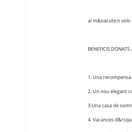
al m&oacute;n vols s
BENEFICIS DONATS 
1. Una recompensa e
2. Un nou elegant c
3.Una casa de somn
4. Vacances d&rsquo