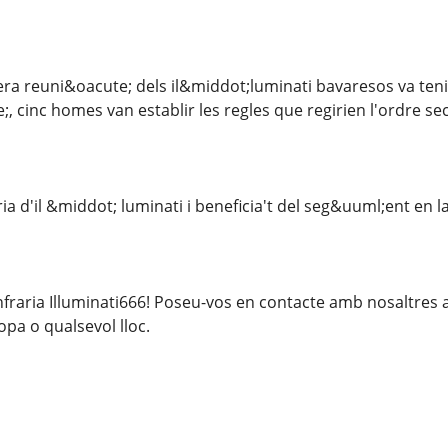
era reuni&oacute; dels il&middot;luminati bavaresos va tenir
, cinc homes van establir les regles que regirien l'ordre sec
ria d'il &middot; luminati i beneficia't del seg&uuml;ent en la
nfraria Illuminati666! Poseu-vos en contacte amb nosaltres
pa o qualsevol lloc.