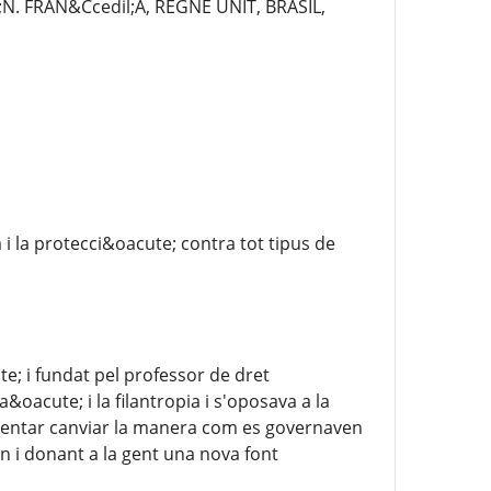
 FRAN&Ccedil;A, REGNE UNIT, BRASIL,
a i la protecci&oacute; contra tot tipus de
te; i fundat pel professor de dret
acute; i la filantropia i s'oposava a la
 intentar canviar la manera com es governaven
rn i donant a la gent una nova font