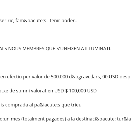
er ric, fam&oacute;s i tenir poder..
ALS NOUS MEMBRES QUE S'UNEIXEN A ILLUMINATI.
n efectiu per valor de 500.000 d&ograve;lars, 00 USD despr
otxe de somni valorat en USD $ 100,000 USD
is comprada al pa&iacute;s que trieu
;un mes (totalment pagades) a la destinaci&oacute; tur&iac