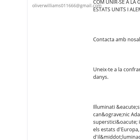
COM UNIR-SE A LA 
oliverwilliams011666@gmail.com
ESTATS UNITS I ALE
Contacta amb nosal
Uneix-te a la confra
danys.
Illuminati &eacute;s
can&ograve;nic Adam
superstici&oacute; i
els estats d'Europa,
d'il&middot;luminac