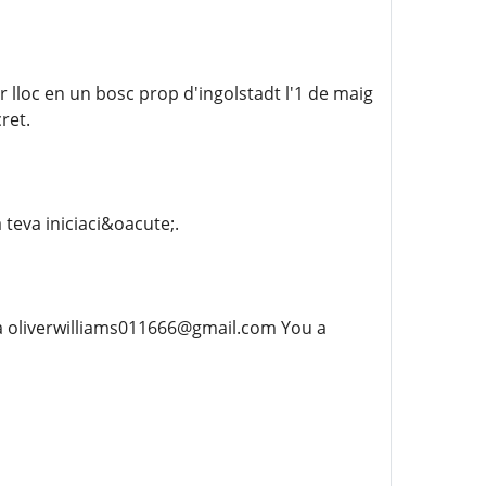
 lloc en un bosc prop d'ingolstadt l'1 de maig
ret.
 teva iniciaci&oacute;.
 a oliverwilliams011666@gmail.com You a