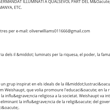
GERMANDAT ILLUMINATI A QUALSEVOL PART DEL M&Oacute;N.
MANYA, ETC.
tres per e-mail: oliverwilliams011666@gmail.com
ria dels il &middot; luminats per la riquesa, el poder, la fam
 un grup inspirat en els ideals de la il&middot;lustraci&oacu
 Weishaupt, que volia promoure l'educaci&oacute; en la ra&o
 la influ&egrave;ncia religiosa a la societat. Weishaupt va
 eliminant la influ&egrave;ncia de la religi&oacute; del gove
i&oacute;.