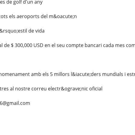
s de golf d'un any
tots els aeroports del m&oacute;n
l&rsquo;estil de vida
 de $ 300,000 USD en el seu compte bancari cada mes c
nomenament amb els 5 millors l&iacute;ders mundials i estr
res al nostre correu electr&ograve;nic oficial
66@gmail.com