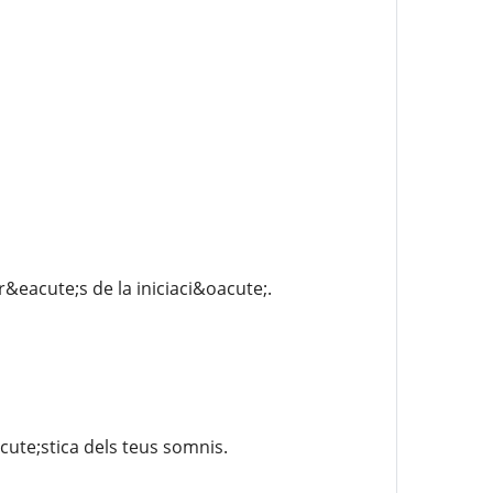
&eacute;s de la iniciaci&oacute;.
ute;stica dels teus somnis.