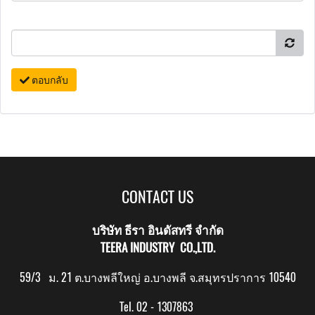
ตอบกลับ
CONTACT US
บริษัท ธีรา อินดัสทรี จำกัด
TEERA INDUSTRY CO.,LTD.
59/3 ม. 21 ต.บางพลีใหญ่ อ.บางพลี จ.สมุทรปราการ 10540
Tel. 02 - 1307863