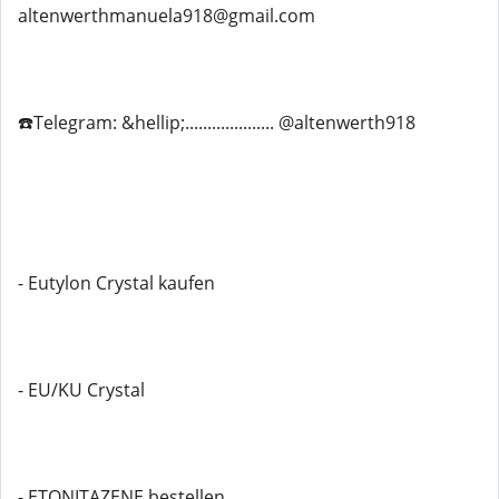
altenwerthmanuela918@gmail.com
☎️Telegram: &hellip;.................... @altenwerth918
- Eutylon Crystal kaufen
- EU/KU Crystal
- ETONITAZENE bestellen