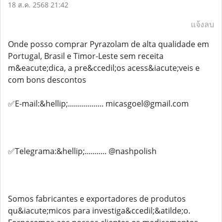
18 ส.ค. 2568 21:42
แจ้งลบ
Onde posso comprar Pyrazolam de alta qualidade em
Portugal, Brasil e Timor-Leste sem receita
m&eacute;dica, a pre&ccedil;os acess&iacute;veis e
com bons descontos
✅E-mail:&hellip;.................. micasgoel@gmail.com
✅Telegrama:&hellip;........... @nashpolish
Somos fabricantes e exportadores de produtos
qu&iacute;micos para investiga&ccedil;&atilde;o.