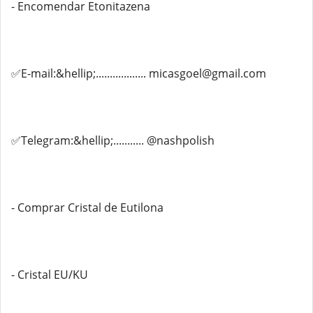
- Encomendar Etonitazena
✅E-mail:&hellip;.................. micasgoel@gmail.com
✅Telegram:&hellip;........... @nashpolish
- Comprar Cristal de Eutilona
- Cristal EU/KU