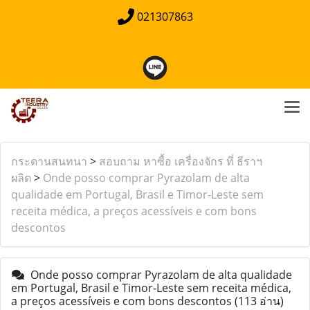
021307863
กระดานสนทนา
>
สอบถาม หาซื้อ เครื่องจักร ที่ ธีราฯ
ผลิต
>
Onde posso comprar Pyrazolam de alta
qualidade em Portugal, Brasil e Timor-Leste sem
receita médica, a preços acessíveis e com bons
descontos
Onde posso comprar Pyrazolam de alta qualidade
em Portugal, Brasil e Timor-Leste sem receita médica,
a preços acessíveis e com bons descontos
(113 อ่าน)