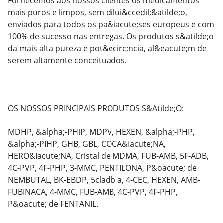
Fornecemos aos nossos clientes os medicamentos
mais puros e limpos, sem dilui&ccedil;&atilde;o,
enviados para todos os pa&iacute;ses europeus e com
100% de sucesso nas entregas. Os produtos s&atilde;o
da mais alta pureza e pot&ecirc;ncia, al&eacute;m de
serem altamente conceituados.
OS NOSSOS PRINCIPAIS PRODUTOS S&Atilde;O:
MDHP, &alpha;-PHiP, MDPV, HEXEN, &alpha;-PHP,
&alpha;-PIHP, GHB, GBL, COCA&Iacute;NA,
HERO&Iacute;NA, Cristal de MDMA, FUB-AMB, 5F-ADB,
4C-PVP, 4F-PHP, 3-MMC, PENTILONA, P&oacute; de
NEMBUTAL, BK-EBDP, 5cladb a, 4-CEC, HEXEN, AMB-
FUBINACA, 4-MMC, FUB-AMB, 4C-PVP, 4F-PHP,
P&oacute; de FENTANIL.