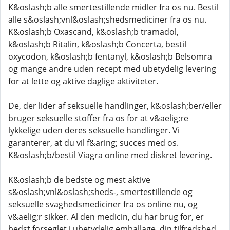
K&oslash;b alle smertestillende midler fra os nu. Bestil
alle s&oslash;vnl&oslash;shedsmediciner fra os nu.
K&oslash;b Oxascand, k&oslash;b tramadol,
k&oslash;b Ritalin, k&oslash;b Concerta, bestil
oxycodon, k&oslash;b fentanyl, k&oslash;b Belsomra
og mange andre uden recept med ubetydelig levering
for at lette og aktive daglige aktiviteter.
De, der lider af seksuelle handlinger, k&oslash;ber/eller
bruger seksuelle stoffer fra os for at v&aelig;re
lykkelige uden deres seksuelle handlinger. Vi
garanterer, at du vil f&aring; succes med os.
K&oslash;b/bestil Viagra online med diskret levering.
K&oslash;b de bedste og mest aktive
s&oslash;vnl&oslash;sheds-, smertestillende og
seksuelle svaghedsmediciner fra os online nu, og
v&aelig;r sikker. Al den medicin, du har brug for, er
bedst forseglet i ubetydelig emballage, din tilfredshed