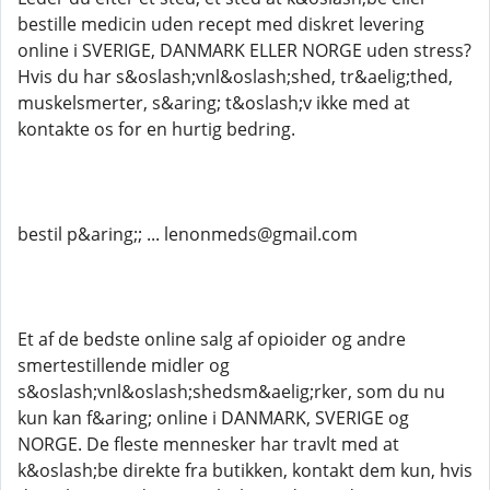
bestille medicin uden recept med diskret levering
online i SVERIGE, DANMARK ELLER NORGE uden stress?
Hvis du har s&oslash;vnl&oslash;shed, tr&aelig;thed,
muskelsmerter, s&aring; t&oslash;v ikke med at
kontakte os for en hurtig bedring.
bestil p&aring;; ... lenonmeds@gmail.com
Et af de bedste online salg af opioider og andre
smertestillende midler og
s&oslash;vnl&oslash;shedsm&aelig;rker, som du nu
kun kan f&aring; online i DANMARK, SVERIGE og
NORGE. De fleste mennesker har travlt med at
k&oslash;be direkte fra butikken, kontakt dem kun, hvis