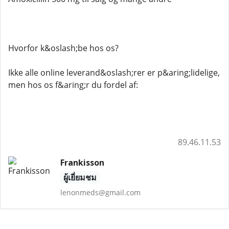
Hvorfor k&oslash;be hos os?
Ikke alle online leverand&oslash;rer er p&aring;lidelige,
men hos os f&aring;r du fordel af:
89.46.11.53
Frankisson
ผู้เยี่ยมชม
lenonmeds@gmail.com