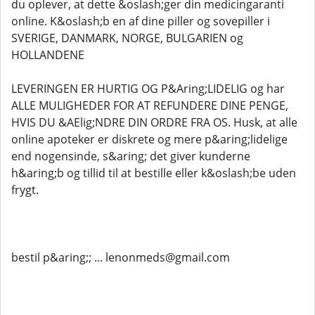
du oplever, at dette &oslash;ger din medicingaranti
online. K&oslash;b en af dine piller og sovepiller i
SVERIGE, DANMARK, NORGE, BULGARIEN og
HOLLANDENE
LEVERINGEN ER HURTIG OG P&Aring;LIDELIG og har
ALLE MULIGHEDER FOR AT REFUNDERE DINE PENGE,
HVIS DU &AElig;NDRE DIN ORDRE FRA OS. Husk, at alle
online apoteker er diskrete og mere p&aring;lidelige
end nogensinde, s&aring; det giver kunderne
h&aring;b og tillid til at bestille eller k&oslash;be uden
frygt.
bestil p&aring;; ... lenonmeds@gmail.com