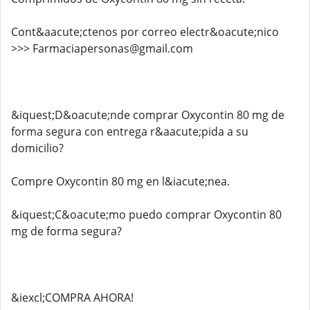
Cont&aacute;ctenos por correo electr&oacute;nico
>>> Farmaciapersonas@gmail.com
&iquest;D&oacute;nde comprar Oxycontin 80 mg de
forma segura con entrega r&aacute;pida a su
domicilio?
Compre Oxycontin 80 mg en l&iacute;nea.
&iquest;C&oacute;mo puedo comprar Oxycontin 80
mg de forma segura?
&iexcl;COMPRA AHORA!