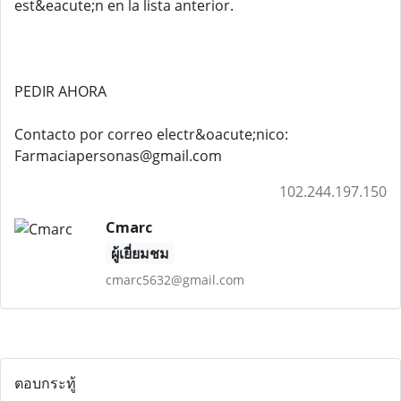
est&eacute;n en la lista anterior.
PEDIR AHORA
Contacto por correo electr&oacute;nico:
Farmaciapersonas@gmail.com
102.244.197.150
Cmarc
ผู้เยี่ยมชม
cmarc5632@gmail.com
ตอบกระทู้