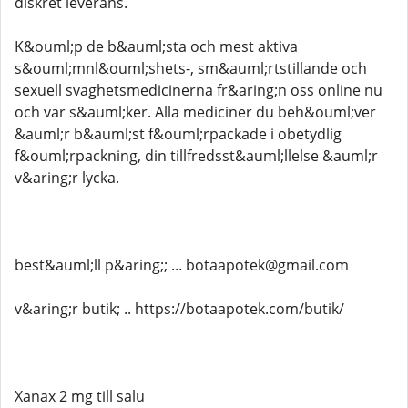
diskret leverans.
K&ouml;p de b&auml;sta och mest aktiva
s&ouml;mnl&ouml;shets-, sm&auml;rtstillande och
sexuell svaghetsmedicinerna fr&aring;n oss online nu
och var s&auml;ker. Alla mediciner du beh&ouml;ver
&auml;r b&auml;st f&ouml;rpackade i obetydlig
f&ouml;rpackning, din tillfredsst&auml;llelse &auml;r
v&aring;r lycka.
best&auml;ll p&aring;; ... botaapotek@gmail.com
v&aring;r butik; .. https://botaapotek.com/butik/
Xanax 2 mg till salu