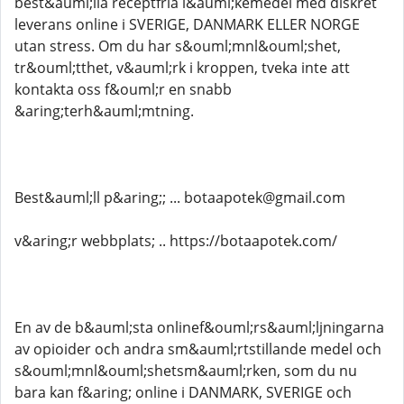
best&auml;lla receptfria l&auml;kemedel med diskret
leverans online i SVERIGE, DANMARK ELLER NORGE
utan stress. Om du har s&ouml;mnl&ouml;shet,
tr&ouml;tthet, v&auml;rk i kroppen, tveka inte att
kontakta oss f&ouml;r en snabb
&aring;terh&auml;mtning.
Best&auml;ll p&aring;; ... botaapotek@gmail.com
v&aring;r webbplats; .. https://botaapotek.com/
En av de b&auml;sta onlinef&ouml;rs&auml;ljningarna
av opioider och andra sm&auml;rtstillande medel och
s&ouml;mnl&ouml;shetsm&auml;rken, som du nu
bara kan f&aring; online i DANMARK, SVERIGE och