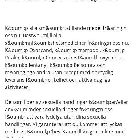
K&ouml;p alla sm&auml;rtstillande medel fr&aring;n
oss nu. Best&auml;ll alla
s&ouml;mnl&ouml;shetsmediciner fr&aring;n oss nu.
K&ouml;p Oxascand, k&ouml;p tramadol, k&ouml;p
Ritalin, k&ouml;p Concerta, best&auml;ll oxycodon,
k&ouml;p fentanyl, k&ouml;p Belsomra och
m&aring;nga andra utan recept med obetydlig
leverans f&ouml;r enkelhet och aktiva dagliga
aktiviteter.
De som lider av sexuella handlingar k&ouml;per/eller
anv&auml;nder sexuella droger fr&aring;n oss
f&ouml;r att vara lyckliga utan dina sexuella
handlingar. Vi garanterar att du kommer att lyckas
med oss. K&ouml;p/best&auml;ll Viagra online med