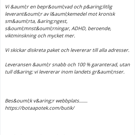
Vi &auml;r en bepr&ouml;vad och p&aring;litlig
leverant&ouml;r av l&auml;kemedel mot kronisk
sm&auml;rta, &aring;ngest,
s&ouml;mnst&ouml;rningar, ADHD, beroende,
viktminskning och mycket mer.
Vi skickar diskreta paket och levererar till alla adresser.
Leveransen &auml;r snabb och 100 % garanterad, utan
tull d&aring; vi levererar inom landets gr&auml;nser.
Bes&ouml;k v&aring;r webbplats.......
https://botaapotek.com/butik/