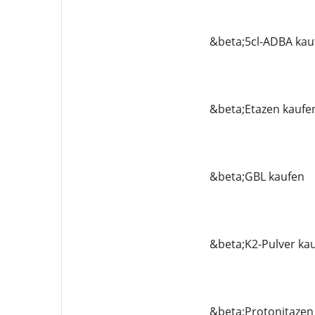
&beta;5cl-ADBA kau
&beta;Etazen kaufe
&beta;GBL kaufen
&beta;K2-Pulver ka
&beta;Protonitazen