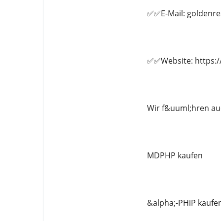
✅✅E-Mail: goldenr
✅✅Website: https:/
Wir f&uuml;hren au
MDPHP kaufen
&alpha;-PHiP kaufe