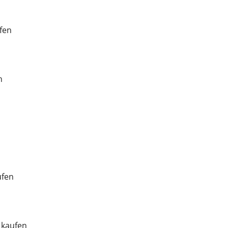
fen
n
ufen
 kaufen