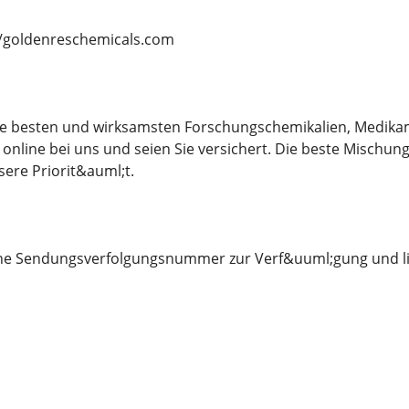
/goldenreschemicals.com
 die besten und wirksamsten Forschungschemikalien, Medika
online bei uns und seien Sie versichert. Die beste Mischun
sere Priorit&auml;t.
eine Sendungsverfolgungsnummer zur Verf&uuml;gung und li