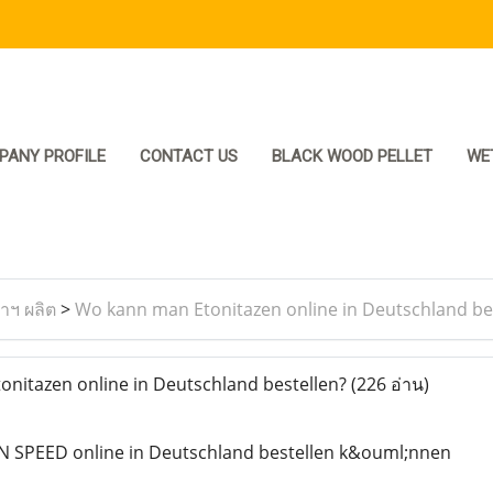
PANY PROFILE
CONTACT US
BLACK WOOD PELLET
WE
ราฯ ผลิต
>
Wo kann man Etonitazen online in Deutschland be
nitazen online in Deutschland bestellen?
(226 อ่าน)
 SPEED online in Deutschland bestellen k&ouml;nnen