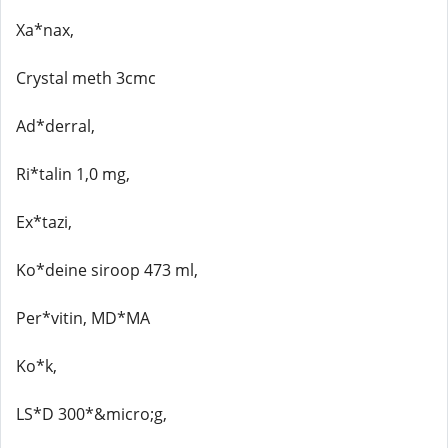
Xa*nax,
Crystal meth 3cmc
Ad*derral,
Ri*talin 1,0 mg,
Ex*tazi,
Ko*deine siroop 473 ml,
Per*vitin, MD*MA
Ko*k,
LS*D 300*&micro;g,