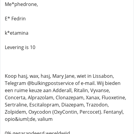
Me*phedrone,
E* Fedrin
k*etamina
Levering is 10
Koop hasj, wax, hasj, Mary Jane, wiet in Lissabon,
Telegram @bulkingpostservice of e-mail. Wij bieden
een ruime keuze aan Adderall, Ritalin, Vyvanse,
Concerta, Alprazolam, Clonazepam, Xanax, Fluoxetine,
Sertraline, Escitalopram, Diazepam, Trazodon,
Zolpidem, Oxycodon (OxyContin, Percocet). Fentanyl,
opio&iuml;de, valium
0% gegarandeerd wereldwijd