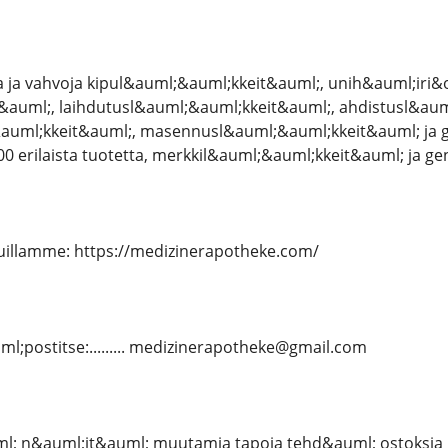
 ja vahvoja kipul&auml;&auml;kkeit&auml;, unih&auml;iri
&auml;, laihdutusl&auml;&auml;kkeit&auml;, ahdistusl&aum
auml;kkeit&auml;, masennusl&auml;&auml;kkeit&auml; ja g
200 erilaista tuotetta, merkkil&auml;&auml;kkeit&auml; ja 
uillamme: https://medizinerapotheke.com/
l;postitse:......... medizinerapotheke@gmail.com
 n&auml;it&auml; muutamia tapoja tehd&auml; ostoksia 