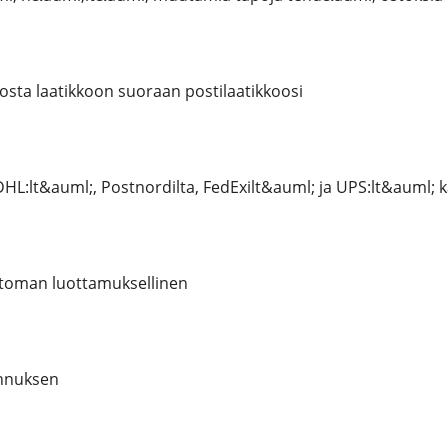
osta laatikkoon suoraan postilaatikkoosi
L:lt&auml;, Postnordilta, FedExilt&auml; ja UPS:lt&auml; kai
ttoman luottamuksellinen
ennuksen