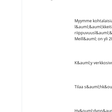
Myymme kohtalaisia
l&auml;&auml;kkeit
riippuvuusl&auml;&
Meill&auml; on yli 
K&auml;y verkkosiv
Tilaa s&auml;hk&oum
Hy&ouml;dynn&auml;