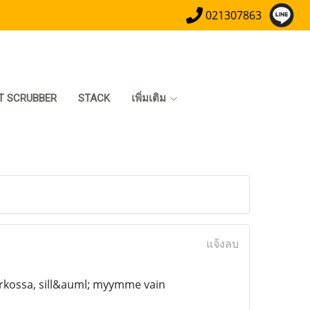
021307863
T SCRUBBER
STACK
เพิ่มเติม
แจ้งลบ
rkossa, sill&auml; myymme vain