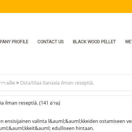
PANY PROFILE
CONTACT US
BLACK WOOD PELLET
WE
ราฯ ผลิต
>
Osta/tilaa Xanaxia ilman reseptiä.
ia ilman reseptiä.
(141 อ่าน)
n ensisijainen valinta l&auml;&auml;kkeiden ostamiseen ve
uml;&auml;kkeit&auml; edulliseen hintaan.