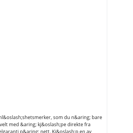
;vnl&oslash;shetsmerker, som du n&aring; bare
elt med &aring; kj&oslash;pe direkte fra
lgaranti p&aring; nett. Kj&oslash;p en av