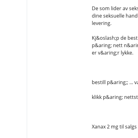
De som lider av seks
dine seksuelle handl
levering.
Kj&oslash;p de best
p&aring; nett n&arin
er v&aring;r lykke.
bestill p&aring;; .
klikk p&aring; netts
Xanax 2 mg til salgs