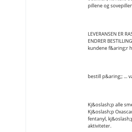
pillene og sovepil
LEVERANSEN ER RAS
ENDRER BESTILLINGEN
kundene f&aring;r h&
bestill p&aring;; .
Kj&oslash;p alle sme
Kj&oslash;p Oxascan
fentanyl, kj&oslash
aktiviteter.