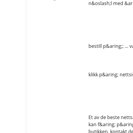
n&oslash;l med &ari
bestill p&aring;; .
klikk p&aring; netts
Et av de beste nett
kan f&aring; p&arin
butikken, kontakt d