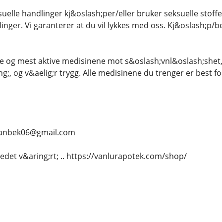
uelle handlinger kj&oslash;per/eller bruker seksuelle stoffer
inger. Vi garanterer at du vil lykkes med oss. Kj&oslash;p/be
e og mest aktive medisinene mot s&oslash;vnl&oslash;shet, 
g;, og v&aelig;r trygg. Alle medisinene du trenger er best for
.. vanbek06@gmail.com
tedet v&aring;rt; .. https://vanlurapotek.com/shop/