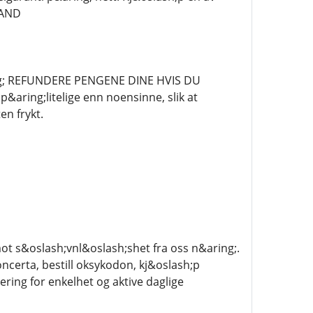
LAND
ng; REFUNDERE PENGENE DINE HVIS DU
aring;litelige enn noensinne, slik at
en frykt.
 mot s&oslash;vnl&oslash;shet fra oss n&aring;.
ncerta, bestill oksykodon, kj&oslash;p
ring for enkelhet og aktive daglige