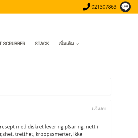
021307863
T SCRUBBER
STACK
เพิ่มเติม
แจ้งลบ
 resept med diskret levering p&aring; nett i
het, tretthet, kroppssmerter, ikke