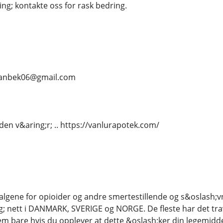
ng; kontakte oss for rask bedring.
.. vanbek06@gmail.com
iden v&aring;r; .. https://vanlurapotek.com/
salgene for opioider og andre smertestillende og s&oslash
g; nett i DANMARK, SVERIGE og NORGE. De fleste har det trav
em bare hvis du opplever at dette &oslash;ker din legemidde