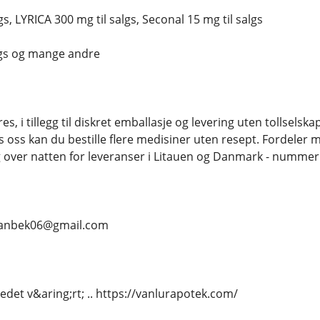
gs, LYRICA 300 mg til salgs, Seconal 15 mg til salgs
lgs og mange andre
es, i tillegg til diskret emballasje og levering uten tollselsk
s oss kan du bestille flere medisiner uten resept. Fordel
 over natten for leveranser i Litauen og Danmark - nummer op
.. vanbek06@gmail.com
tedet v&aring;rt; .. https://vanlurapotek.com/