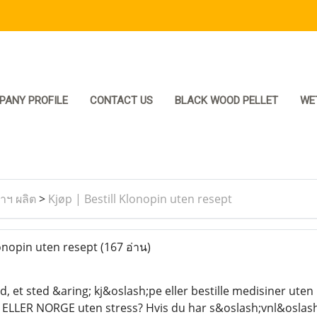
PANY PROFILE
CONTACT US
BLACK WOOD PELLET
WE
ราฯ ผลิต
>
Kjøp | Bestill Klonopin uten resept
lonopin uten resept
(167 อ่าน)
ed, et sted &aring; kj&oslash;pe eller bestille medisiner uten
LLER NORGE uten stress? Hvis du har s&oslash;vnl&oslash;s