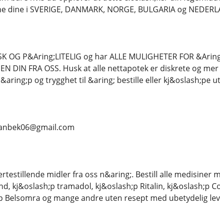
lene dine i SVERIGE, DANMARK, NORGE, BULGARIA og NEDER
K OG P&Aring;LITELIG og har ALLE MULIGHETER FOR &Ari
 DIN FRA OSS. Husk at alle nettapotek er diskrete og mer p&
aring;p og trygghet til &aring; bestille eller kj&oslash;pe ut
.. vanbek06@gmail.com
rtestillende midler fra oss n&aring;. Bestill alle medisiner
d, kj&oslash;p tramadol, kj&oslash;p Ritalin, kj&oslash;p Co
;p Belsomra og mange andre uten resept med ubetydelig leve