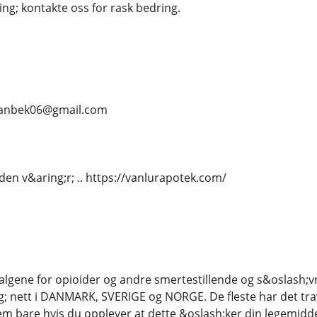
ng; kontakte oss for rask bedring.
.. vanbek06@gmail.com
iden v&aring;r; .. https://vanlurapotek.com/
salgene for opioider og andre smertestillende og s&oslash
g; nett i DANMARK, SVERIGE og NORGE. De fleste har det trav
em bare hvis du opplever at dette &oslash;ker din legemidde