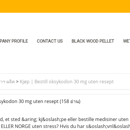
PANY PROFILE
CONTACT US
BLACK WOOD PELLET
WE
ราฯ ผลิต
>
Kjøp | Bestill oksykodon 30 mg uten resept
ksykodon 30 mg uten resept
(158 อ่าน)
ed, et sted &aring; kj&oslash;pe eller bestille medisiner uten
LLER NORGE uten stress? Hvis du har s&oslash;vnl&oslash;s