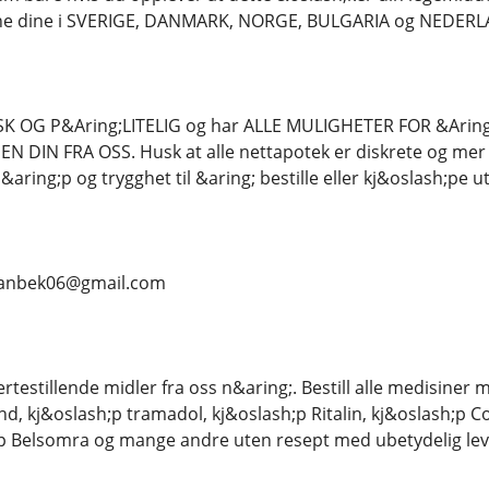
lene dine i SVERIGE, DANMARK, NORGE, BULGARIA og NEDER
K OG P&Aring;LITELIG og har ALLE MULIGHETER FOR &Ari
 DIN FRA OSS. Husk at alle nettapotek er diskrete og mer p&
aring;p og trygghet til &aring; bestille eller kj&oslash;pe ut
.. vanbek06@gmail.com
rtestillende midler fra oss n&aring;. Bestill alle medisiner
d, kj&oslash;p tramadol, kj&oslash;p Ritalin, kj&oslash;p Co
;p Belsomra og mange andre uten resept med ubetydelig leve