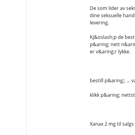
De som lider av seks
dine seksuelle handl
levering.
Kj&oslash;p de best
p&aring; nett n&arin
er v&aring;r lykke.
bestill p&aring;; .
klikk p&aring; netts
Xanax 2 mg til salgs