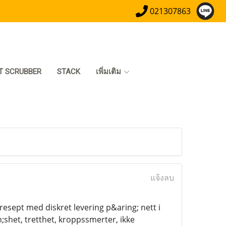
021307863
T SCRUBBER
STACK
เพิ่มเติม
แจ้งลบ
 resept med diskret levering p&aring; nett i
het, tretthet, kroppssmerter, ikke