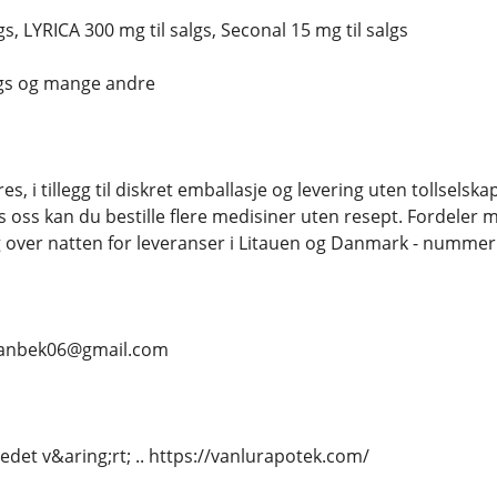
gs, LYRICA 300 mg til salgs, Seconal 15 mg til salgs
lgs og mange andre
es, i tillegg til diskret emballasje og levering uten tollselsk
s oss kan du bestille flere medisiner uten resept. Fordel
 over natten for leveranser i Litauen og Danmark - nummer op
.. vanbek06@gmail.com
tedet v&aring;rt; .. https://vanlurapotek.com/