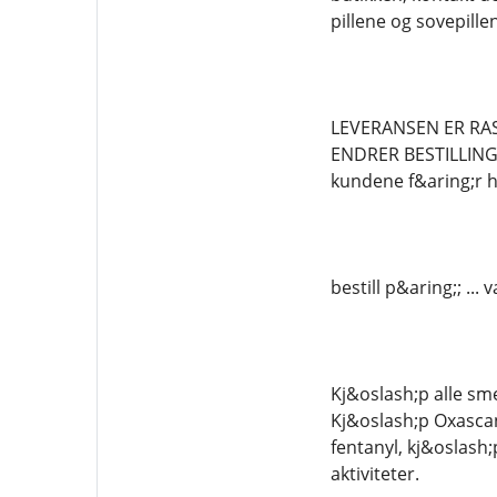
pillene og sovepil
LEVERANSEN ER RAS
ENDRER BESTILLINGEN
kundene f&aring;r h&
bestill p&aring;; .
Kj&oslash;p alle sme
Kj&oslash;p Oxascan
fentanyl, kj&oslash
aktiviteter.