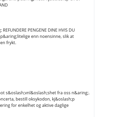
LAND
ng; REFUNDERE PENGENE DINE HVIS DU
aring;litelige enn noensinne, slik at
en frykt.
 mot s&oslash;vnl&oslash;shet fra oss n&aring;.
ncerta, bestill oksykodon, kj&oslash;p
ring for enkelhet og aktive daglige