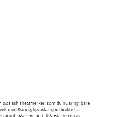
;vnl&oslash;shetsmerker, som du n&aring; bare
elt med &aring; kj&oslash;pe direkte fra
lgaranti p&aring; nett. Kj&oslash;p en av