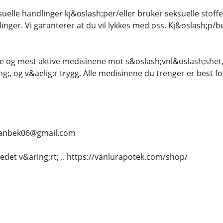
uelle handlinger kj&oslash;per/eller bruker seksuelle stoffer
inger. Vi garanterer at du vil lykkes med oss. Kj&oslash;p/be
e og mest aktive medisinene mot s&oslash;vnl&oslash;shet, 
g;, og v&aelig;r trygg. Alle medisinene du trenger er best for
.. vanbek06@gmail.com
tedet v&aring;rt; .. https://vanlurapotek.com/shop/