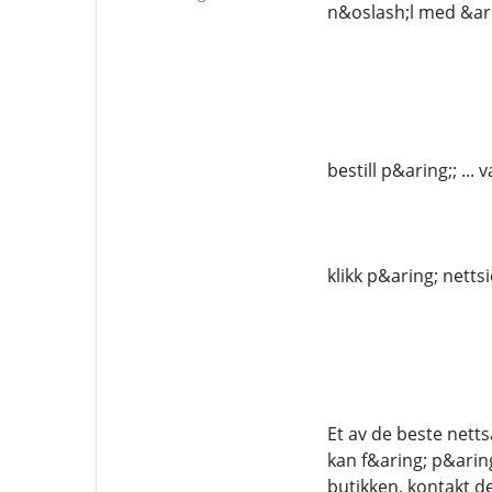
n&oslash;l med &ari
bestill p&aring;; .
klikk p&aring; netts
Et av de beste nett
kan f&aring; p&arin
butikken, kontakt d