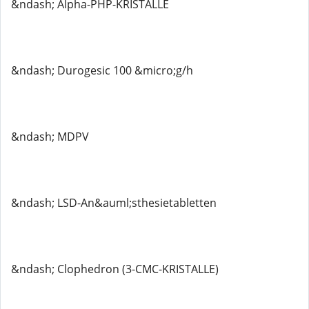
&ndash; Alpha-PHP-KRISTALLE
&ndash; Durogesic 100 &micro;g/h
&ndash; MDPV
&ndash; LSD-An&auml;sthesietabletten
&ndash; Clophedron (3-CMC-KRISTALLE)