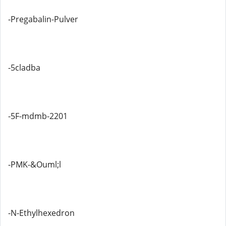
-Pregabalin-Pulver
-5cladba
-5F-mdmb-2201
-PMK-&Ouml;l
-N-Ethylhexedron