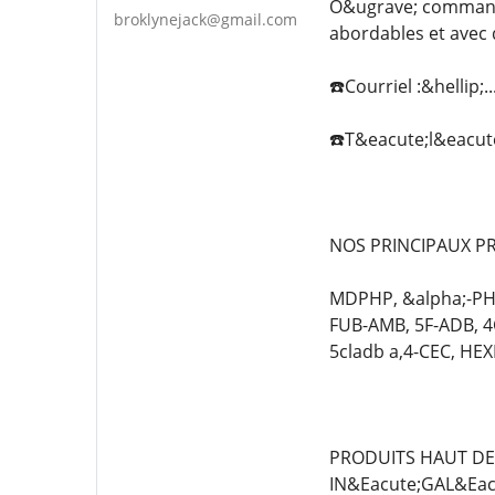
O&ugrave; commander
broklynejack@gmail.com
abordables et avec
☎️Courriel :&hellip;.
☎️T&eacute;l&eacute;g
NOS PRINCIPAUX PR
MDPHP, &alpha;-PHi
FUB-AMB, 5F-ADB, 
5cladb a,4-CEC, HE
PRODUITS HAUT DE 
IN&Eacute;GAL&Eac