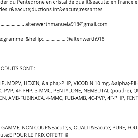
 du Pentedrone en cristal de qualit&eacute; en France et
 des r&eacute;ductions int&eacute;ressantes
..................... altenwerthmanuela918@gmail.com
ramme :&hellip;.................. @altenwerth918
ODUITS SONT :
P, MDPV, HEXEN, &alpha;-PHP, VICODIN 10 mg, &alpha;-PIH
4C-PVP, 4F-PHP, 3-MMC, PENTYLONE, NEMBUTAL (poudre), 
XEN, AMB-FUBINACA, 4-MMC, FUB-AMB, 4C-PVP, 4F-PHP, FENT
GAMME, NON COUP&Eacute;S, QUALIT&Eacute; PURE, FOU
ute;E POUR LE PRIX OFFERT ♛