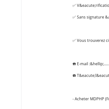
✅ V&eacute;rificati
✅ Sans signature &a
✅ Vous trouverez ci
☎️ E-mail :&hellip;...
☎️ T&eacute;l&eacute
- Acheter MDPHP (F