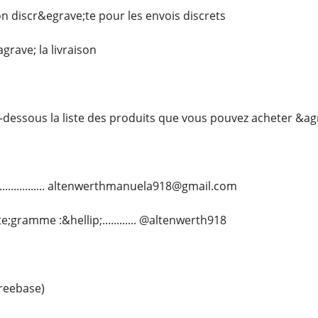
on discr&egrave;te pour les envois discrets
grave; la livraison
-dessous la liste des produits que vous pouvez acheter &a
.................. altenwerthmanuela918@gmail.com
;gramme :&hellip;............ @altenwerth918
reebase)