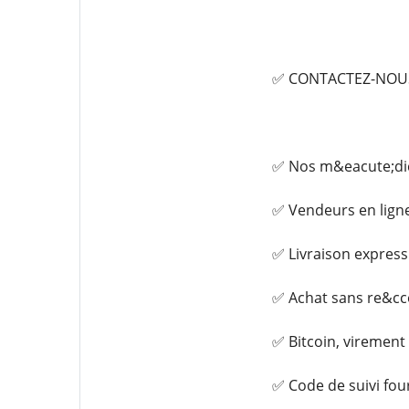
✅ CONTACTEZ-NOUS 
✅ Nos m&eacute;dica
✅ Vendeurs en lign
✅ Livraison express
✅ Achat sans re&cce
✅ Bitcoin, virement
✅ Code de suivi fou