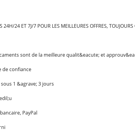
24H/24 ET 7J/7 POUR LES MEILLEURES OFFRES, TOUJOURS 
ments sont de la meilleure qualit&eacute; et approuv&eac
e de confiance
 sous 1 &agrave; 3 jours
dil;u
 bancaire, PayPal
rni