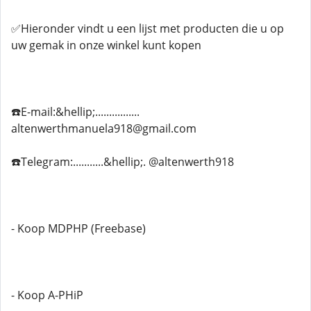
✅Hieronder vindt u een lijst met producten die u op
uw gemak in onze winkel kunt kopen
☎️E-mail:&hellip;................
altenwerthmanuela918@gmail.com
☎️Telegram:...........&hellip;. @altenwerth918
- Koop MDPHP (Freebase)
- Koop A-PHiP