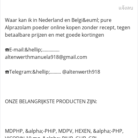
แจ้งลบ
Waar kan ik in Nederland en Belgi&euml; pure
Alprazolam poeder online kopen zonder recept, tegen
betaalbare prijzen en met goede kortingen
☎️E-mail:&hellip;..............
altenwerthmanuela918@gmail.com
☎️Telegram:&hellip;......... @altenwerth918
ONZE BELANGRIJKSTE PRODUCTEN ZIJN:
MDPHP, &alpha;-PHiP, MDPV, HEXEN, &alpha;-PHP,