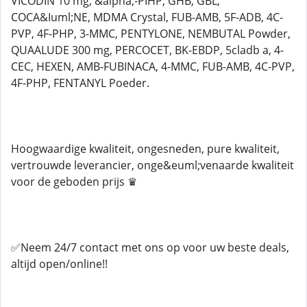
VICODIN 10 mg, &alpha;-PIHP, GHB, GBL,
COCA&Iuml;NE, MDMA Crystal, FUB-AMB, 5F-ADB, 4C-
PVP, 4F-PHP, 3-MMC, PENTYLONE, NEMBUTAL Powder,
QUAALUDE 300 mg, PERCOCET, BK-EBDP, 5cladb a, 4-
CEC, HEXEN, AMB-FUBINACA, 4-MMC, FUB-AMB, 4C-PVP,
4F-PHP, FENTANYL Poeder.
Hoogwaardige kwaliteit, ongesneden, pure kwaliteit,
vertrouwde leverancier, onge&euml;venaarde kwaliteit
voor de geboden prijs ♛
✅Neem 24/7 contact met ons op voor uw beste deals,
altijd open/online!!