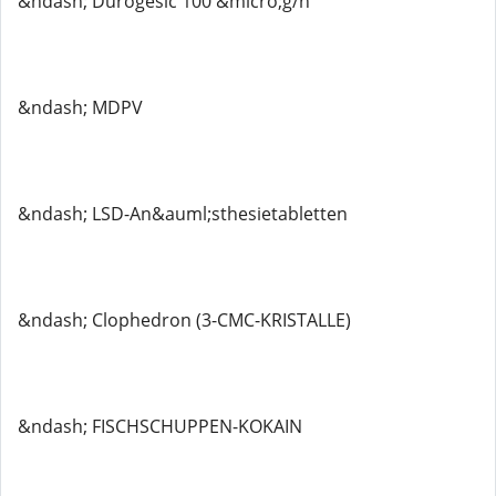
&ndash; Durogesic 100 &micro;g/h
&ndash; MDPV
&ndash; LSD-An&auml;sthesietabletten
&ndash; Clophedron (3-CMC-KRISTALLE)
&ndash; FISCHSCHUPPEN-KOKAIN