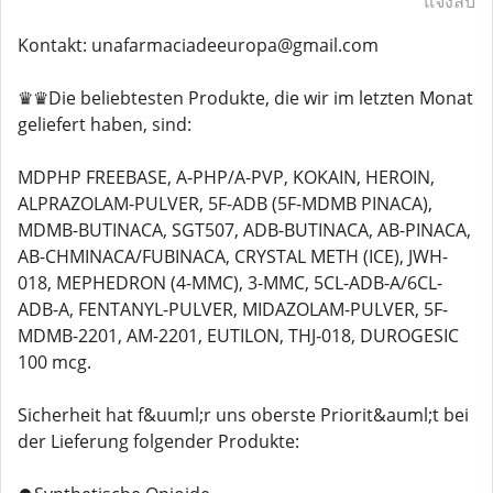
แจ้งลบ
Kontakt: unafarmaciadeeuropa@gmail.com
♛♛Die beliebtesten Produkte, die wir im letzten Monat
geliefert haben, sind:
MDPHP FREEBASE, A-PHP/A-PVP, KOKAIN, HEROIN,
ALPRAZOLAM-PULVER, 5F-ADB (5F-MDMB PINACA),
MDMB-BUTINACA, SGT507, ADB-BUTINACA, AB-PINACA,
AB-CHMINACA/FUBINACA, CRYSTAL METH (ICE), JWH-
018, MEPHEDRON (4-MMC), 3-MMC, 5CL-ADB-A/6CL-
ADB-A, FENTANYL-PULVER, MIDAZOLAM-PULVER, 5F-
MDMB-2201, AM-2201, EUTILON, THJ-018, DUROGESIC
100 mcg.
Sicherheit hat f&uuml;r uns oberste Priorit&auml;t bei
der Lieferung folgender Produkte: