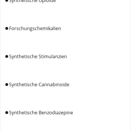
⏺️Synthetische Opioide
⏺️Forschungschemikalien
⏺️Synthetische Stimulanzien
⏺️Synthetische Cannabinoide
⏺️Synthetische Benzodiazepine