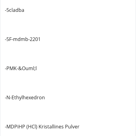
-5cladba
-5F-mdmb-2201
-PMK-&Ouml;l
-N-Ethylhexedron
-MDPiHP (HCl) Kristallines Pulver