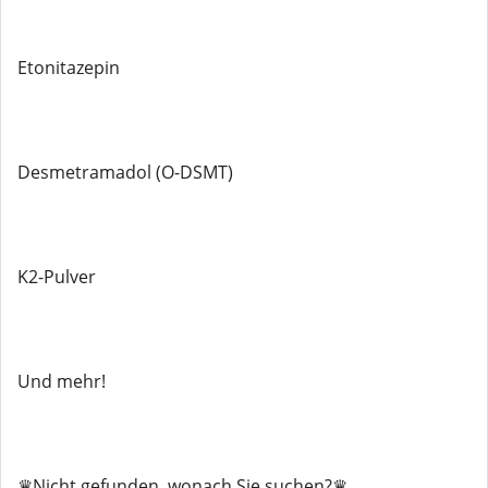
Etonitazepin
Desmetramadol (O-DSMT)
K2-Pulver
Und mehr!
♛Nicht gefunden, wonach Sie suchen?♛