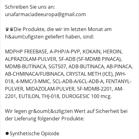
Schreiben Sie uns an:
unafarmaciadeeuropa@gmail.com
♛♛Die Produkte, die wir im letzten Monat am
h&auml;ufigsten geliefert haben, sind:
MDPHP FREEBASE, A-PHP/A-PVP, KOKAIN, HEROIN,
ALPRAZOLAM-PULVER, 5F-ADB (5F-MDMB PINACA),
MDMB-BUTINACA, SGT507, ADB-BUTINACA, AB-PINACA,
AB-CHMINACA/FUBINACA, CRYSTAL METH (ICE), JWH-
018, 4-MMC/3-MMC, 5CL-ADB-A/6CL-ADB-A, FENTANYL-
PULVER, MIDAZOLAM-PULVER, 5F-MDMB-2201, AM-
2201, EUTILON, THJ-018, DUROGESIC 100 mcg.
Wir legen gr&ouml;&szlig;ten Wert auf Sicherheit bei
der Lieferung folgender Produkte:
⏺️Synthetische Opioide