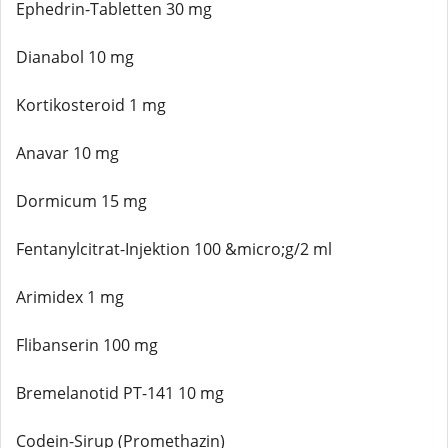
Ephedrin-Tabletten 30 mg
Dianabol 10 mg
Kortikosteroid 1 mg
Anavar 10 mg
Dormicum 15 mg
Fentanylcitrat-Injektion 100 &micro;g/2 ml
Arimidex 1 mg
Flibanserin 100 mg
Bremelanotid PT-141 10 mg
Codein-Sirup (Promethazin)