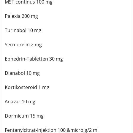
MST continus 100 mg
Palexia 200 mg
Turinabol 10 mg
Sermorelin 2 mg
Ephedrin-Tabletten 30 mg
Dianabol 10 mg
Kortikosteroid 1 mg
Anavar 10 mg
Dormicum 15 mg
Fentanylcitrat-Injektion 100 &micro;g/2 ml