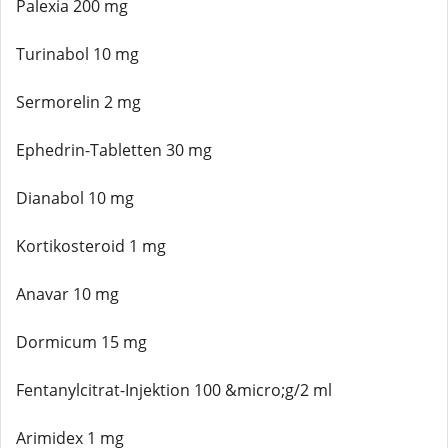
Palexia 200 mg
Turinabol 10 mg
Sermorelin 2 mg
Ephedrin-Tabletten 30 mg
Dianabol 10 mg
Kortikosteroid 1 mg
Anavar 10 mg
Dormicum 15 mg
Fentanylcitrat-Injektion 100 &micro;g/2 ml
Arimidex 1 mg