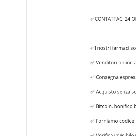
✅CONTATTACI 24 ORE
✅I nostri farmaci so
✅ Venditori online a
✅ Consegna espress
✅ Acquisto senza s
✅ Bitcoin, bonifico 
✅ Forniamo codice 
✅ Verifica invisibile