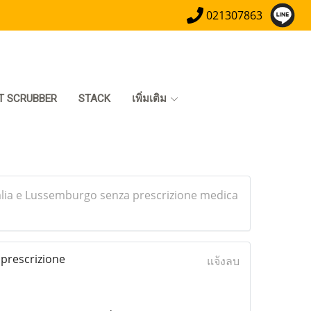
021307863
T SCRUBBER
STACK
เพิ่มเติม
stralia e Lussemburgo senza prescrizione medica
 prescrizione
แจ้งลบ