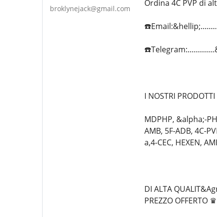
Ordina 4C PVP di alt
broklynejack@gmail.com
☎️Email:&hellip;.....
☎️Telegram:...........
I NOSTRI PRODOTTI
MDPHP, &alpha;-PHi
AMB, 5F-ADB, 4C-P
a,4-CEC, HEXEN, AM
DI ALTA QUALIT&Agr
PREZZO OFFERTO ♛