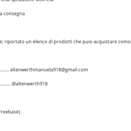
la consegna
; riportato un elenco di prodotti che puoi acquistare com
........... altenwerthmanuela918@gmail.com
........ @altenwerth918
Freebase)