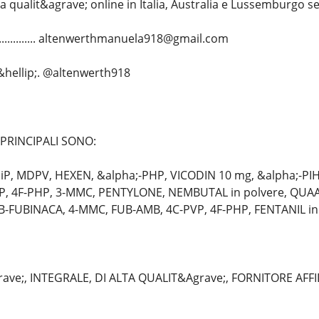
a qualit&agrave; online in Italia, Australia e Lussemburgo s
................ altenwerthmanuela918@gmail.com
...&hellip;. @altenwerth918
 PRINCIPALI SONO:
P, MDPV, HEXEN, &alpha;-PHP, VICODIN 10 mg, &alpha;-PIHP
VP, 4F-PHP, 3-MMC, PENTYLONE, NEMBUTAL in polvere, QUA
B-FUBINACA, 4-MMC, FUB-AMB, 4C-PVP, 4F-PHP, FENTANIL in 
ave;, INTEGRALE, DI ALTA QUALIT&Agrave;, FORNITORE AFF