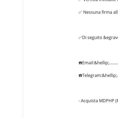
✅ Nessuna firma al
✅Di seguito &egrave
☎️Email:&hellip;.....
☎️Telegram:&hellip;..
- Acquista MDPHP (