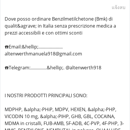
แจ้งลบ
Dove posso ordinare Benzilmetilchetone (Bmk) di
qualit&agrave; in Italia senza prescrizione medica a
prezzi accessibili e con ottimi sconti
☎️Email:&hellip;.....................
altenwerthmanuela918@gmail.com
☎️Telegram:..............&hellip;. @altenwerth918
I NOSTRI PRODOTTI PRINCIPALI SONO:
MDPHP, &alpha;-PHiP, MDPV, HEXEN, &alpha;-PHP,
VICODIN 10 mg, &alpha;-PIHP, GHB, GBL, COCAINA,
MDMA in cristalli, FUB-AMB, 5F-ADB, 4C-PVP, 4F-PHP, 3-