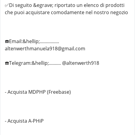
✅Di seguito &egrave; riportato un elenco di prodotti
che puoi acquistare comodamente nel nostro negozio
☎️Email:&hellip;................
altenwerthmanuela918@gmail.com
☎️Telegram:&hellip;.......... @altenwerth918
- Acquista MDPHP (Freebase)
- Acquista A-PHiP