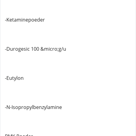
-Ketaminepoeder
-Durogesic 100 &micro;g/u
-Eutylon
-N-Isopropylbenzylamine