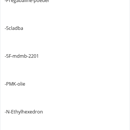
-Pregabaline-poeder
-5cladba
-5F-mdmb-2201
-PMK-olie
-N-Ethylhexedron