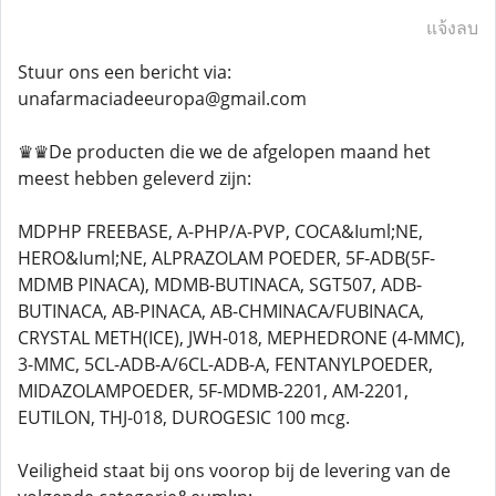
แจ้งลบ
Stuur ons een bericht via:
unafarmaciadeeuropa@gmail.com
♛♛De producten die we de afgelopen maand het
meest hebben geleverd zijn:
MDPHP FREEBASE, A-PHP/A-PVP, COCA&Iuml;NE,
HERO&Iuml;NE, ALPRAZOLAM POEDER, 5F-ADB(5F-
MDMB PINACA), MDMB-BUTINACA, SGT507, ADB-
BUTINACA, AB-PINACA, AB-CHMINACA/FUBINACA,
CRYSTAL METH(ICE), JWH-018, MEPHEDRONE (4-MMC),
3-MMC, 5CL-ADB-A/6CL-ADB-A, FENTANYLPOEDER,
MIDAZOLAMPOEDER, 5F-MDMB-2201, AM-2201,
EUTILON, THJ-018, DUROGESIC 100 mcg.
Veiligheid staat bij ons voorop bij de levering van de