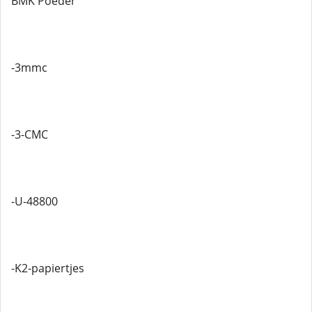
BMK Poeder
-3mmc
-3-CMC
-U-48800
-K2-papiertjes