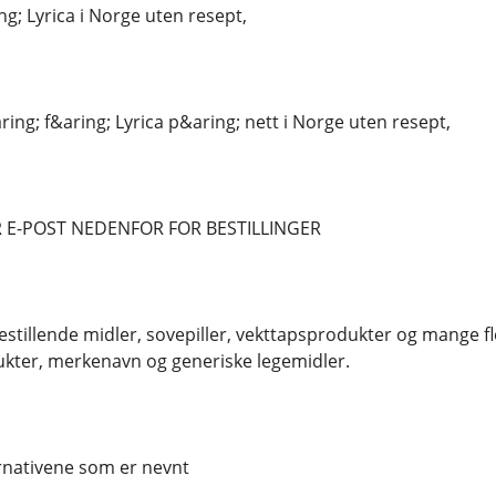
g; Lyrica i Norge uten resept,
ing; f&aring; Lyrica p&aring; nett i Norge uten resept,
 E-POST NEDENFOR FOR BESTILLINGER
estillende midler, sovepiller, vekttapsprodukter og mange fl
kter, merkenavn og generiske legemidler.
ernativene som er nevnt