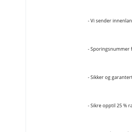
- Vi sender innenla
- Sporingsnummer f
- Sikker og garantert
- Sikre opptil 25 % r