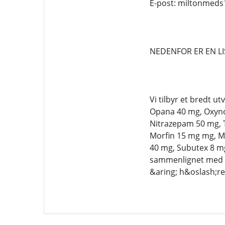
E-post: miltonmed
NEDENFOR ER EN LI
Vi tilbyr et bredt 
Opana 40 mg, Oxynor
Nitrazepam 50 mg, 
Morfin 15 mg mg, Ma
40 mg, Subutex 8 m
sammenlignet med an
&aring; h&oslash;re 