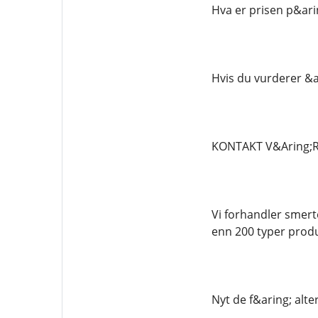
Hva er prisen p&arin
Hvis du vurderer &ar
KONTAKT V&Aring;R
Vi forhandler smert
enn 200 typer produ
Nyt de f&aring; alt