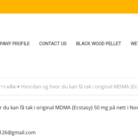
PANY PROFILE
CONTACT US
BLACK WOOD PELLET
WE
ราฯ ผลิต
>
Hvordan og hvor du kan få tak i original MDMA {Ec
du kan få tak i original MDMA {Ecstasy} 50 mg på nett i No
s126@gmail.com