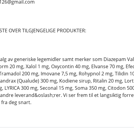
s126@gmail.com
STE OVER TILGJENGELIGE PRODUKTER:
utvalg av generiske legemidler samt merker som Diazepam Va
m 20 mg, Xalol 1 mg, Oxycontin 40 mg, Elvanse 70 mg, Efe
Tramadol 200 mg, Imovane 7,5 mg, Rohypnol 2 mg, Tilidin 
ndrax (Qualude) 300 mg, Kodiene sirup, Ritalin 20 mg, Lor
g, LYRICA 300 mg, Seconal 15 mg, Soma 350 mg, Citodon 500
dre leverand&oslash;rer. Vi ser frem til et langsiktig for
fra deg snart.