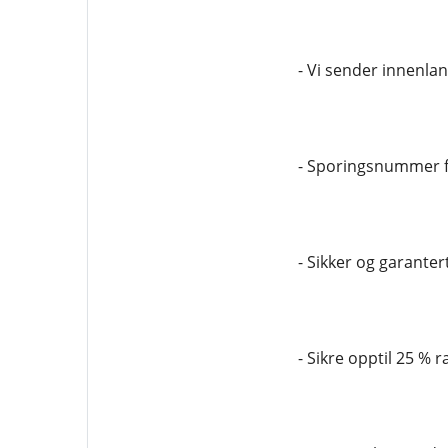
- Vi sender innenla
- Sporingsnummer f
- Sikker og garantert
- Sikre opptil 25 % r