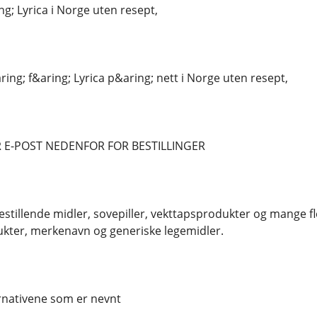
g; Lyrica i Norge uten resept,
ing; f&aring; Lyrica p&aring; nett i Norge uten resept,
 E-POST NEDENFOR FOR BESTILLINGER
estillende midler, sovepiller, vekttapsprodukter og mange fl
kter, merkenavn og generiske legemidler.
ernativene som er nevnt