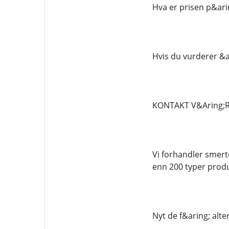
Hva er prisen p&arin
Hvis du vurderer &ar
KONTAKT V&Aring;R
Vi forhandler smert
enn 200 typer produ
Nyt de f&aring; alt