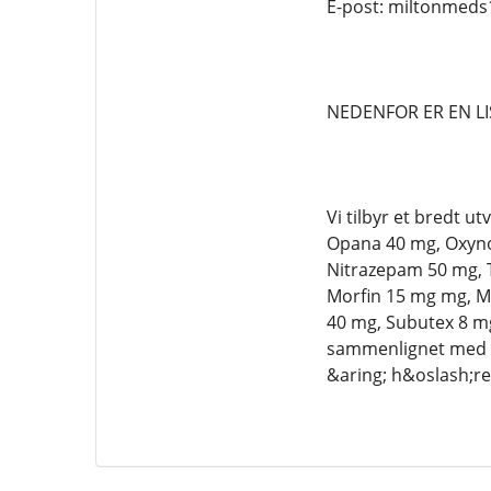
E-post: miltonmed
NEDENFOR ER EN LI
Vi tilbyr et bredt 
Opana 40 mg, Oxynor
Nitrazepam 50 mg, 
Morfin 15 mg mg, Ma
40 mg, Subutex 8 m
sammenlignet med an
&aring; h&oslash;re 