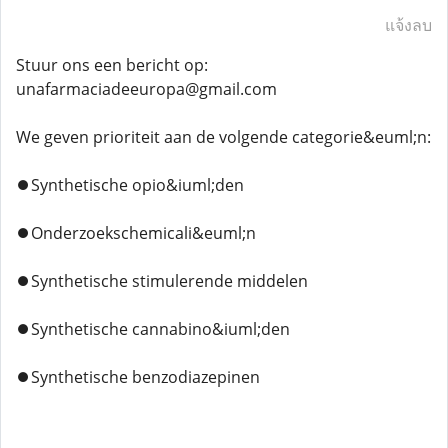
แจ้งลบ
Stuur ons een bericht op:
unafarmaciadeeuropa@gmail.com
We geven prioriteit aan de volgende categorie&euml;n:
⏺️Synthetische opio&iuml;den
⏺️Onderzoekschemicali&euml;n
⏺️Synthetische stimulerende middelen
⏺️Synthetische cannabino&iuml;den
⏺️Synthetische benzodiazepinen