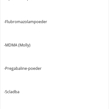
-Flubromazolampoeder
-MDMA (Molly)
-Pregabaline-poeder
-5cladba