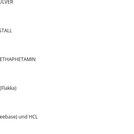
ULVER
STALL
METHAPHETAMIN
Flakka)
eebase) und HCL