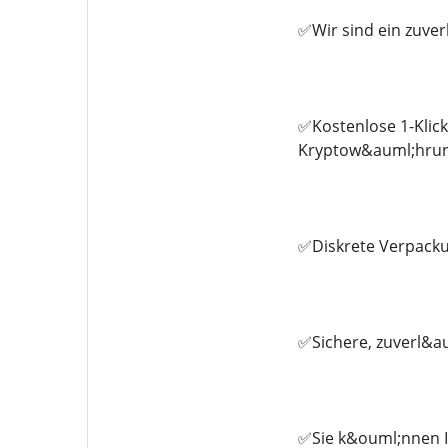
✅Wir sind ein zuve
✅Kostenlose 1-Klic
Kryptow&auml;hrun
✅Diskrete Verpacku
✅Sichere, zuverl&au
✅Sie k&ouml;nnen Ih