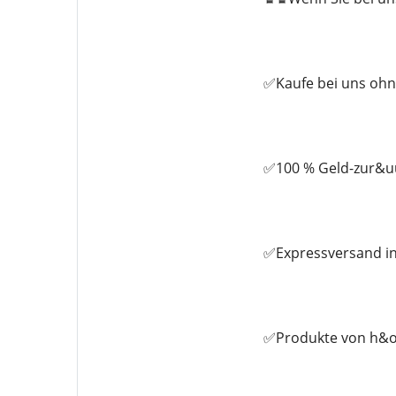
✅Kaufe bei uns ohn
✅100 % Geld-zur&uu
✅Expressversand in
✅Produkte von h&ou