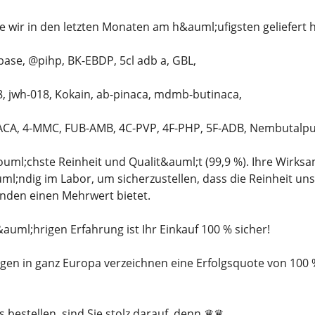
 wir in den letzten Monaten am h&auml;ufigsten geliefert h
ase, @pihp, BK-EBDP, 5cl adb a, GBL,
18, jwh-018, Kokain, ab-pinaca, mdmb-butinaca,
A, 4-MMC, FUB-AMB, 4C-PVP, 4F-PHP, 5F-ADB, Nembutalpul
ouml;chste Reinheit und Qualit&auml;t (99,9 %). Ihre Wirksa
ml;ndig im Labor, um sicherzustellen, dass die Reinheit un
unden einen Mehrwert bietet.
auml;hrigen Erfahrung ist Ihr Einkauf 100 % sicher!
ngen in ganz Europa verzeichnen eine Erfolgsquote von 100 
bestellen, sind Sie stolz darauf, denn ♛♛