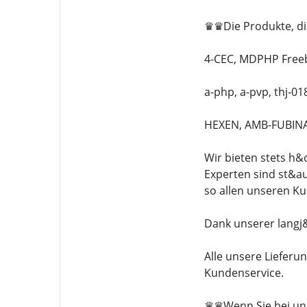
♛♛Die Produkte, die
4-CEC, MDPHP Freeb
a-php, a-pvp, thj-0
HEXEN, AMB-FUBINAC
Wir bieten stets h&
Experten sind st&au
so allen unseren K
Dank unserer langj&
Alle unsere Lieferu
Kundenservice.
♛♛Wenn Sie bei uns 