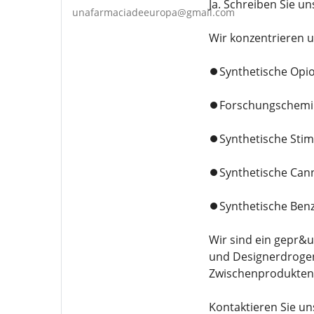
Ja. Schreiben Sie 
unafarmaciadeeuropa@gmail.com
Wir konzentrieren u
⏺️Synthetische Opi
⏺️Forschungschemi
⏺️Synthetische Stim
⏺️Synthetische Can
⏺️Synthetische Ben
Wir sind ein gepr&
und Designerdrogen
Zwischenprodukten s
Kontaktieren Sie u