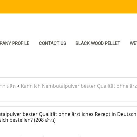
PANY PROFILE
CONTACT US
BLACK WOOD PELLET
WE
ราฯ ผลิต
>
Kann ich Nembutalpulver bester Qualität ohne ärz
lpulver bester Qualität ohne ärztliches Rezept in Deutsch
ich bestellen?
(208 อ่าน)