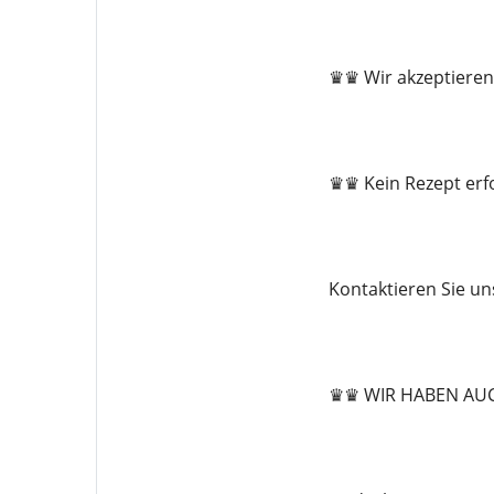
♛♛ Wir akzeptieren
♛♛ Kein Rezept erfo
Kontaktieren Sie u
♛♛ WIR HABEN AU