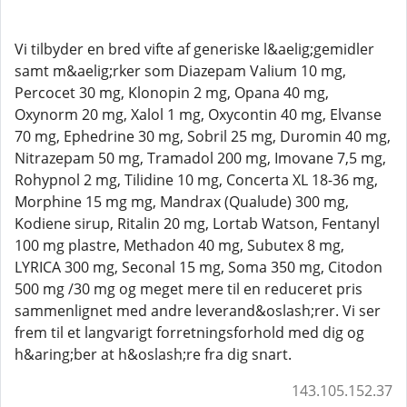
Vi tilbyder en bred vifte af generiske l&aelig;gemidler
samt m&aelig;rker som Diazepam Valium 10 mg,
Percocet 30 mg, Klonopin 2 mg, Opana 40 mg,
Oxynorm 20 mg, Xalol 1 mg, Oxycontin 40 mg, Elvanse
70 mg, Ephedrine 30 mg, Sobril 25 mg, Duromin 40 mg,
Nitrazepam 50 mg, Tramadol 200 mg, Imovane 7,5 mg,
Rohypnol 2 mg, Tilidine 10 mg, Concerta XL 18-36 mg,
Morphine 15 mg mg, Mandrax (Qualude) 300 mg,
Kodiene sirup, Ritalin 20 mg, Lortab Watson, Fentanyl
100 mg plastre, Methadon 40 mg, Subutex 8 mg,
LYRICA 300 mg, Seconal 15 mg, Soma 350 mg, Citodon
500 mg /30 mg og meget mere til en reduceret pris
sammenlignet med andre leverand&oslash;rer. Vi ser
frem til et langvarigt forretningsforhold med dig og
h&aring;ber at h&oslash;re fra dig snart.
143.105.152.37