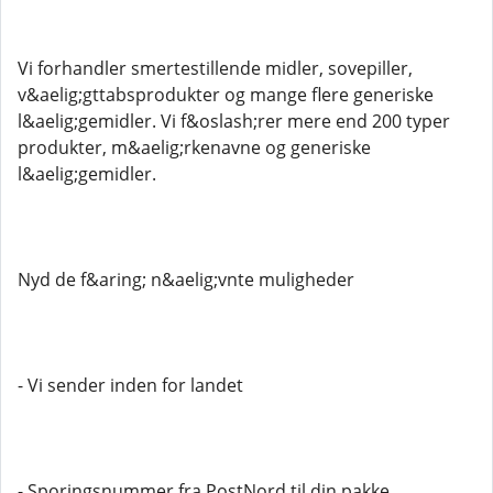
Vi forhandler smertestillende midler, sovepiller,
v&aelig;gttabsprodukter og mange flere generiske
l&aelig;gemidler. Vi f&oslash;rer mere end 200 typer
produkter, m&aelig;rkenavne og generiske
l&aelig;gemidler.
Nyd de f&aring; n&aelig;vnte muligheder
- Vi sender inden for landet
- Sporingsnummer fra PostNord til din pakke