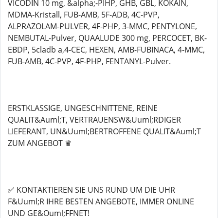
VICODIN 10 mg, &alpha;-PIHP, GHB, GBL, KOKAIN,
MDMA-Kristall, FUB-AMB, 5F-ADB, 4C-PVP,
ALPRAZOLAM-PULVER, 4F-PHP, 3-MMC, PENTYLONE,
NEMBUTAL-Pulver, QUAALUDE 300 mg, PERCOCET, BK-
EBDP, 5cladb a,4-CEC, HEXEN, AMB-FUBINACA, 4-MMC,
FUB-AMB, 4C-PVP, 4F-PHP, FENTANYL-Pulver.
ERSTKLASSIGE, UNGESCHNITTENE, REINE
QUALIT&Auml;T, VERTRAUENSW&Uuml;RDIGER
LIEFERANT, UN&Uuml;BERTROFFENE QUALIT&Auml;T
ZUM ANGEBOT ♛
✅ KONTAKTIEREN SIE UNS RUND UM DIE UHR
F&Uuml;R IHRE BESTEN ANGEBOTE, IMMER ONLINE
UND GE&Ouml;FFNET!