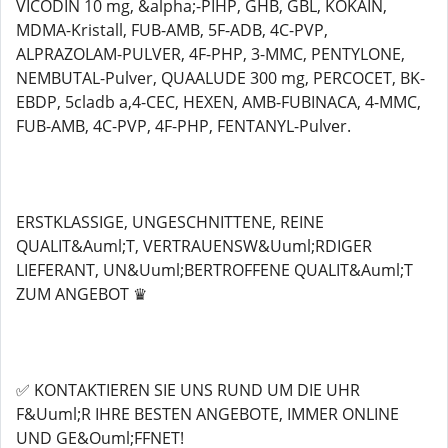
VICODIN 10 mg, &alpha;-PIHP, GHB, GBL, KOKAIN,
MDMA-Kristall, FUB-AMB, 5F-ADB, 4C-PVP,
ALPRAZOLAM-PULVER, 4F-PHP, 3-MMC, PENTYLONE,
NEMBUTAL-Pulver, QUAALUDE 300 mg, PERCOCET, BK-
EBDP, 5cladb a,4-CEC, HEXEN, AMB-FUBINACA, 4-MMC,
FUB-AMB, 4C-PVP, 4F-PHP, FENTANYL-Pulver.
ERSTKLASSIGE, UNGESCHNITTENE, REINE
QUALIT&Auml;T, VERTRAUENSW&Uuml;RDIGER
LIEFERANT, UN&Uuml;BERTROFFENE QUALIT&Auml;T
ZUM ANGEBOT ♛
✅ KONTAKTIEREN SIE UNS RUND UM DIE UHR
F&Uuml;R IHRE BESTEN ANGEBOTE, IMMER ONLINE
UND GE&Ouml;FFNET!