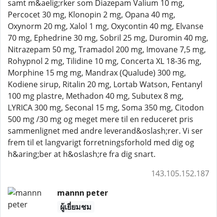
samt m&aelig;rker som Diazepam Valium 10 mg,
Percocet 30 mg, Klonopin 2 mg, Opana 40 mg,
Oxynorm 20 mg, Xalol 1 mg, Oxycontin 40 mg, Elvanse
70 mg, Ephedrine 30 mg, Sobril 25 mg, Duromin 40 mg,
Nitrazepam 50 mg, Tramadol 200 mg, Imovane 7,5 mg,
Rohypnol 2 mg, Tilidine 10 mg, Concerta XL 18-36 mg,
Morphine 15 mg mg, Mandrax (Qualude) 300 mg,
Kodiene sirup, Ritalin 20 mg, Lortab Watson, Fentanyl
100 mg plastre, Methadon 40 mg, Subutex 8 mg,
LYRICA 300 mg, Seconal 15 mg, Soma 350 mg, Citodon
500 mg /30 mg og meget mere til en reduceret pris
sammenlignet med andre leverand&oslash;rer. Vi ser
frem til et langvarigt forretningsforhold med dig og
h&aring;ber at h&oslash;re fra dig snart.
143.105.152.187
mannn peter
ผู้เยี่ยมชม