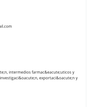
il.com
e;n, intermedios farmac&eacute;uticos y
 investigaci&oacute;n, exportaci&oacute;n y