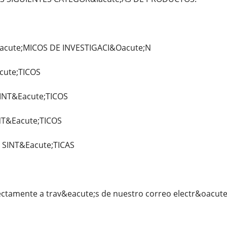
cute;MICOS DE INVESTIGACI&Oacute;N
cute;TICOS
INT&Eacute;TICOS
NT&Eacute;TICOS
 SINT&Eacute;TICAS
ectamente a trav&eacute;s de nuestro correo electr&oacu