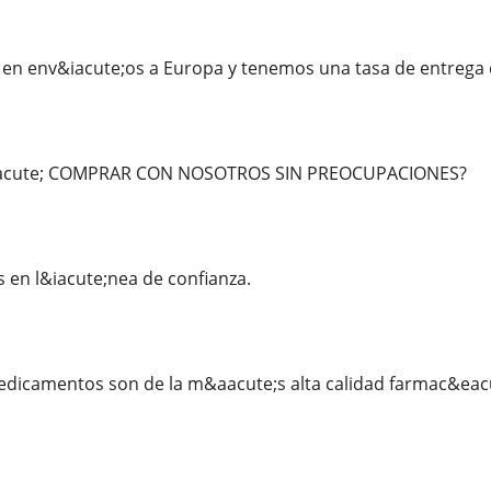
en env&iacute;os a Europa y tenemos una tasa de entrega 
acute; COMPRAR CON NOSOTROS SIN PREOCUPACIONES?
en l&iacute;nea de confianza.
edicamentos son de la m&aacute;s alta calidad farmac&eacu