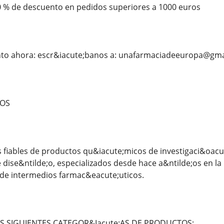
0 % de descuento en pedidos superiores a 1000 euros
to ahora: escr&iacute;banos a: unafarmaciadeeuropa@gma
ROS
fiables de productos qu&iacute;micos de investigaci&oacut
dise&ntilde;o, especializados desde hace a&ntilde;os en la
de intermedios farmac&eacute;uticos.
S SIGUIENTES CATEGOR&Iacute;AS DE PRODUCTOS: