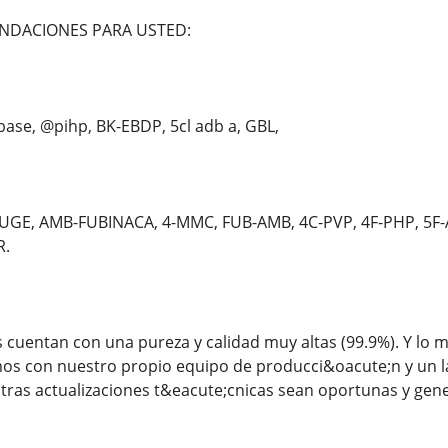
NDACIONES PARA USTED:
ase, @pihp, BK-EBDP, 5cl adb a, GBL,
GE, AMB-FUBINACA, 4-MMC, FUB-AMB, 4C-PVP, 4F-PHP, 5
R.
cuentan con una pureza y calidad muy altas (99.9%). Y lo m
os con nuestro propio equipo de producci&oacute;n y un l
tras actualizaciones t&eacute;cnicas sean oportunas y gen