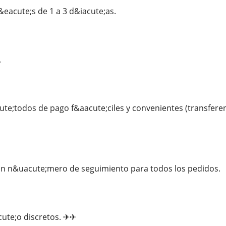
&eacute;s de 1 a 3 d&iacute;as.
.
e;todos de pago f&aacute;ciles y convenientes (transferenc
n n&uacute;mero de seguimiento para todos los pedidos.
cute;o discretos. ✈✈