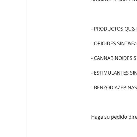
- PRODUCTOS QU&Ia
- OPIOIDES SINT&Ea
- CANNABINOIDES S
- ESTIMULANTES SI
- BENZODIAZEPINAS
Haga su pedido dir