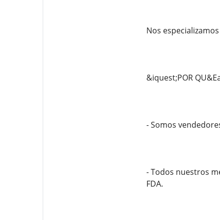
Nos especializamos 
&iquest;POR QU&E
- Somos vendedores 
- Todos nuestros m
FDA.