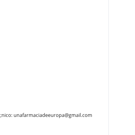
te;nico: unafarmaciadeeuropa@gmail.com