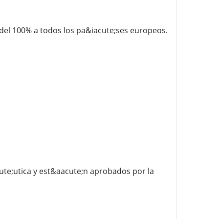
del 100% a todos los pa&iacute;ses europeos.
te;utica y est&aacute;n aprobados por la