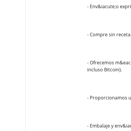
- Env&iacute;o expr
- Compre sin receta
- Ofrecemos m&eacut
incluso Bitcoin).
- Proporcionamos u
- Embalaje y env&ia