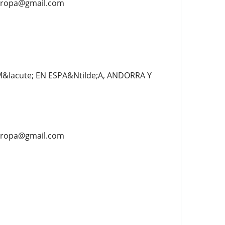
europa@gmail.com
&Iacute; EN ESPA&Ntilde;A, ANDORRA Y
europa@gmail.com