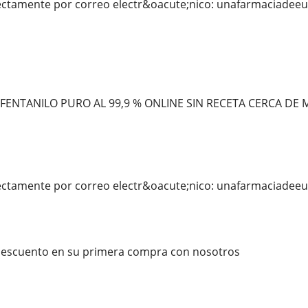
ectamente por correo electr&oacute;nico: unafarmaciade
ENTANILO PURO AL 99,9 % ONLINE SIN RECETA CERCA DE M
ectamente por correo electr&oacute;nico: unafarmaciade
descuento en su primera compra con nosotros