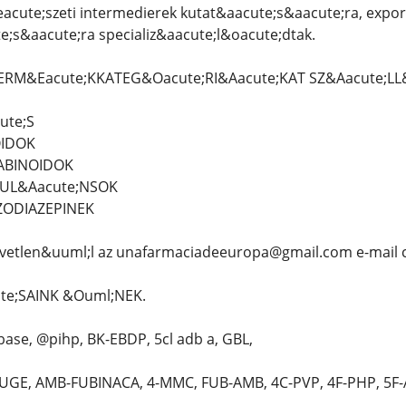
acute;szeti intermedierek kutat&aacute;s&aacute;ra, expor
;s&aacute;ra specializ&aacute;l&oacute;dtak.
TERM&Eacute;KKATEG&Oacute;RI&Aacute;KAT SZ&Aacute;LL&
ute;S
OIDOK
NABINOIDOK
MUL&Aacute;NSOK
ZODIAZEPINEK
vetlen&uuml;l az unafarmaciadeeuropa@gmail.com e-mail 
te;SAINK &Ouml;NEK.
ase, @pihp, BK-EBDP, 5cl adb a, GBL,
GE, AMB-FUBINACA, 4-MMC, FUB-AMB, 4C-PVP, 4F-PHP, 5F