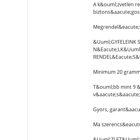
A k&ouml;zvetlen r
biztons&aacute;gos
Megrendel&eacute;s
&Uuml;GYFELEINK 
N&Eacute;LK&Uuml
RENDEL&Eacute;S&
Minimum 20 grammos
T&ouml;bb mint 9 &e
v&aacute;s&aacute;
Gyors, garant&aacut
Ma szerencs&eacute
&Uuml;ZLET&Uuml;N