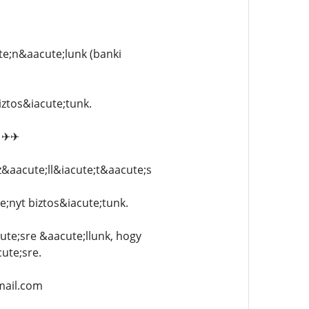
te;n&aacute;lunk (banki
ztos&iacute;tunk.
s ✈✈
&aacute;ll&iacute;t&aacute;s
nyt biztos&iacute;tunk.
te;sre &aacute;llunk, hogy
ute;sre.
mail.com