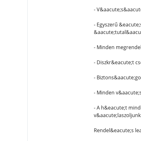
- V&aacute;s&aacute
- Egyszerű &eacute;
&aacute;tutal&aacute
- Minden megrendel
- Diszkr&eacute;t 
- Biztons&aacute;go
- Minden v&aacute;
- A h&eacute;t min
v&aacute;laszoljun
Rendel&eacute;s le