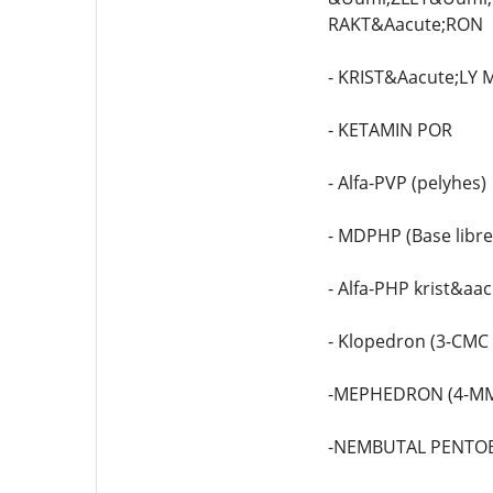
RAKT&Aacute;RON
- KRIST&Aacute;LY
- KETAMIN POR
- Alfa-PVP (pelyhes)
- MDPHP (Base libre
- Alfa-PHP krist&aac
- Klopedron (3-CMC 
-MEPHEDRON (4-M
-NEMBUTAL PENTOB