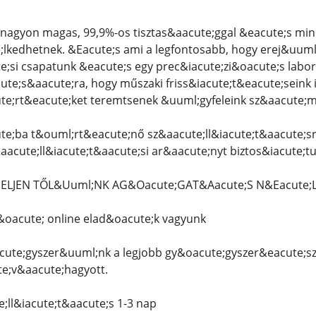
nagyon magas, 99,9%-os tisztas&aacute;ggal &eacute;s mi
kedhetnek. &Eacute;s ami a legfontosabb, hogy erej&uuml;k
e;si csapatunk &eacute;s egy prec&iacute;zi&oacute;s lab
ute;s&aacute;ra, hogy műszaki friss&iacute;t&eacute;seink 
te;rt&eacute;ket teremtsenek &uuml;gyfeleink sz&aacute;m
e;ba t&ouml;rt&eacute;nő sz&aacute;ll&iacute;t&aacute;sra
aacute;ll&iacute;t&aacute;si ar&aacute;nyt biztos&iacute;
DELJEN TŐL&Uuml;NK AG&Oacute;GAT&Aacute;S N&Eacute;
&oacute; online elad&oacute;k vagyunk
cute;gyszer&uuml;nk a legjobb gy&oacute;gyszer&eacute;sz
te;v&aacute;hagyott.
e;ll&iacute;t&aacute;s 1-3 nap