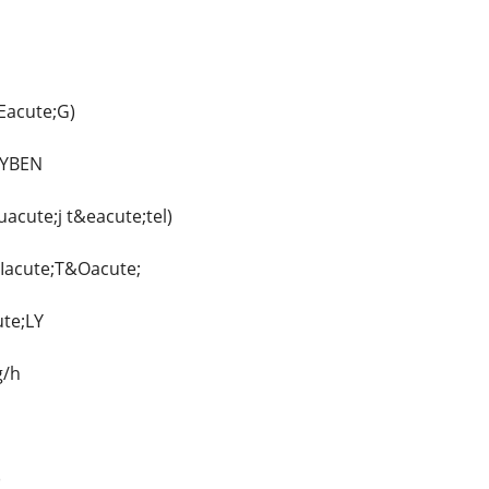
Eacute;G)
LYBEN
acute;j t&eacute;tel)
Iacute;T&Oacute;
te;LY
g/h
)