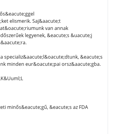
nős&eacute;ggel
et elismerik. Saj&aacute;t
orat&oacute;riumunk van annak
időszerűek legyenek, &eacute;s &uacute;j
&aacute;ra.
 specializ&aacute;l&oacute;dtunk, &eacute;s
tunk minden eur&oacute;pai orsz&aacute;gba.
LK&Uuml;L
eti minős&eacute;gű, &eacute;s az FDA