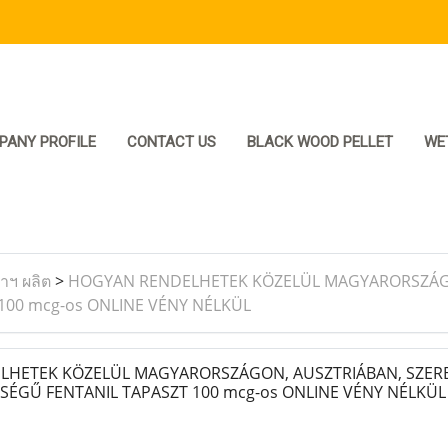
PANY PROFILE
CONTACT US
BLACK WOOD PELLET
WE
ราฯ ผลิต
>
HOGYAN RENDELHETEK KÖZELÜL MAGYARORSZÁGO
00 mcg-os ONLINE VÉNY NÉLKÜL
HETEK KÖZELÜL MAGYARORSZÁGON, AUSZTRIÁBAN, SZERB
ÉGŰ FENTANIL TAPASZT 100 mcg-os ONLINE VÉNY NÉLKÜ