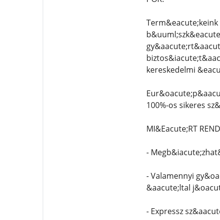
Term&eacute;keink 
b&uuml;szk&eacute;l
gy&aacute;rt&aacut
biztos&iacute;t&aac
kereskedelmi &eacu
Eur&oacute;p&aacut
100%-os sikeres sz&
MI&Eacute;RT REN
- Megb&iacute;zhat
- Valamennyi gy&oa
&aacute;ltal j&oacu
- Expressz sz&aacut