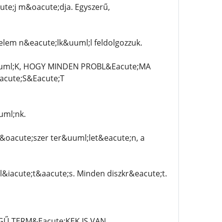
te;j m&oacute;dja. Egyszerű,
lem n&eacute;lk&uuml;l feldolgozzuk.
uml;K, HOGY MINDEN PROBL&Eacute;MA
cute;S&Eacute;T
uml;nk.
t&oacute;szer ter&uuml;let&eacute;n, a
l&iacute;t&aacute;s. Minden diszkr&eacute;t.
GŰ TERM&Eacute;KEK IS VAN