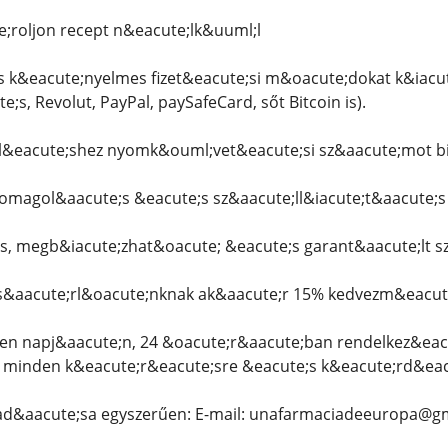
;roljon recept n&eacute;lk&uuml;l
s k&eacute;nyelmes fizet&eacute;si m&oacute;dokat k&iacu
;s, Revolut, PayPal, paySafeCard, sőt Bitcoin is).
&eacute;shez nyomk&ouml;vet&eacute;si sz&aacute;mot bi
csomagol&aacute;s &eacute;s sz&aacute;ll&iacute;t&aacute;
s, megb&iacute;zhat&oacute; &eacute;s garant&aacute;lt sz
s&aacute;rl&oacute;nknak ak&aacute;r 15% kedvezm&eacute;
den napj&aacute;n, 24 &oacute;r&aacute;ban rendelkez&eacu
k minden k&eacute;r&eacute;sre &eacute;s k&eacute;rd&eac
ad&aacute;sa egyszerűen: E-mail: unafarmaciadeeuropa@g