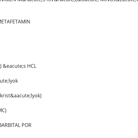
 METAFETAMIN
) &eacute;s HCL
ute;lyok
krist&aacute;lyok)
MC)
ARBITAL POR