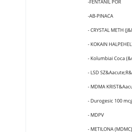
-FENTANIL POR
-AB-PINACA
- CRYSTAL METH (J&
- KOKAIN HALPEHE
- Kolumbiai Coca (&u
- LSD SZ&Aacute;R&
- MDMA KRIST&Aacu
- Durogesic 100 mc
- MDPV
- METILONA (MDMC