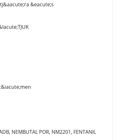
tj&aacute;ra &eacute;s
Iacute;TJUK
c&iacute;men
-ADB, NEMBUTAL POR, NM2201, FENTANIL