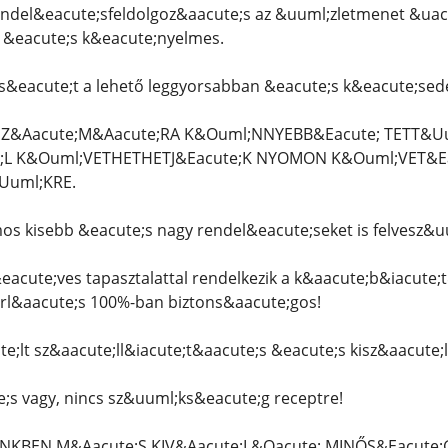
endel&eacute;sfeldolgoz&aacute;s az &uuml;zletmenet &uacu
 &eacute;s k&eacute;nyelmes.
&eacute;t a lehető leggyorsabban &eacute;s k&eacute;sede
SZ&Aacute;M&Aacute;RA K&Ouml;NNYEBB&Eacute; TETT&U
;L K&Ouml;VETHETHETJ&Eacute;K NYOMON K&Ouml;VET&Ea
Uuml;KRE.
 kisebb &eacute;s nagy rendel&eacute;seket is felvesz&u
acute;ves tapasztalattal rendelkezik a k&aacute;b&iacute;
rl&aacute;s 100%-ban biztons&aacute;gos!
e;lt sz&aacute;ll&iacute;t&aacute;s &eacute;s kisz&aacute;l
;s vagy, nincs sz&uuml;ks&eacute;g receptre!
KBEN M&Aacute;S KIV&Aacute;L&Oacute; MINŐS&Eacute;