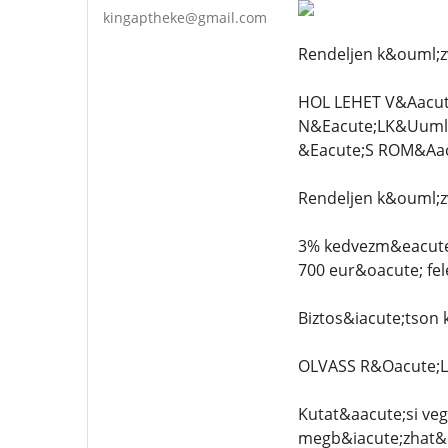
kingaptheke@gmail.com
Rendeljen k&ouml;z
HOL LEHET V&Aacut
N&Eacute;LK&Uuml
&Eacute;S ROM&Aac
Rendeljen k&ouml;z
3% kedvezm&eacute;
700 eur&oacute; fe
Biztos&iacute;tson
OLVASS R&Oacute;
Kutat&aacute;si veg
megb&iacute;zhat&o