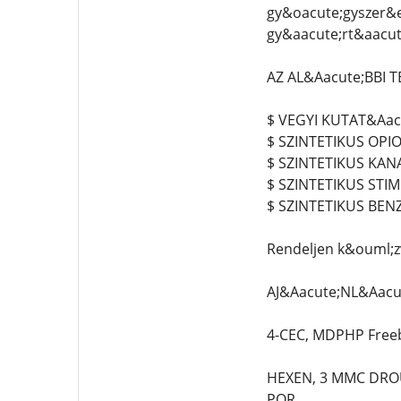
gy&oacute;gyszer&e
gy&aacute;rt&aacute
AZ AL&Aacute;BBI 
$ VEGYI KUTAT&Aac
$ SZINTETIKUS OPI
$ SZINTETIKUS KA
$ SZINTETIKUS STI
$ SZINTETIKUS BEN
Rendeljen k&ouml;z
AJ&Aacute;NL&Aacu
4-CEC, MDPHP Freeb
HEXEN, 3 MMC DROU
POR.