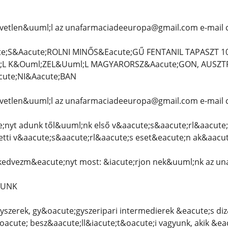
vetlen&uuml;l az unafarmaciadeeuropa@gmail.com e-mail 
e;S&Aacute;ROLNI MINŐS&Eacute;GŰ FENTANIL TAPASZT 1
;L K&Ouml;ZEL&Uuml;L MAGYARORSZ&Aacute;GON, AUSZTR
ute;NI&Aacute;BAN
vetlen&uuml;l az unafarmaciadeeuropa@gmail.com e-mail 
nyt adunk től&uuml;nk első v&aacute;s&aacute;rl&aacute
letti v&aacute;s&aacute;rl&aacute;s eset&eacute;n ak&aacu
 kedvezm&eacute;nyt most: &iacute;rjon nek&uuml;nk az 
LUNK
yszerek, gy&oacute;gyszeripari intermedierek &eacute;s di
acute; besz&aacute;ll&iacute;t&oacute;i vagyunk, akik &ea