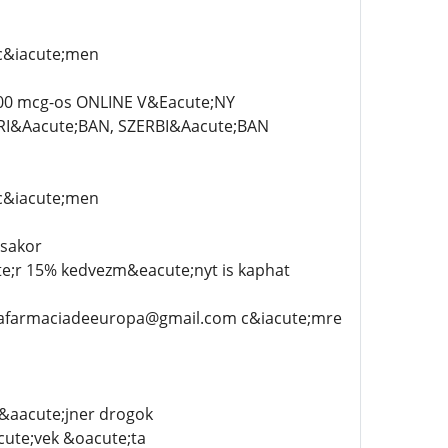
c&iacute;men
00 mcg-os ONLINE V&Eacute;NY
I&Aacute;BAN, SZERBI&Aacute;BAN
c&iacute;men
;sakor
te;r 15% kedvezm&eacute;nyt is kaphat
unafarmaciadeeuropa@gmail.com c&iacute;mre
z&aacute;jner drogok
cute;vek &oacute;ta