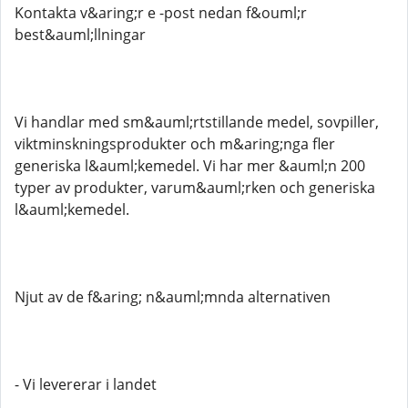
Kontakta v&aring;r e -post nedan f&ouml;r
best&auml;llningar
Vi handlar med sm&auml;rtstillande medel, sovpiller,
viktminskningsprodukter och m&aring;nga fler
generiska l&auml;kemedel. Vi har mer &auml;n 200
typer av produkter, varum&auml;rken och generiska
l&auml;kemedel.
Njut av de f&aring; n&auml;mnda alternativen
- Vi levererar i landet