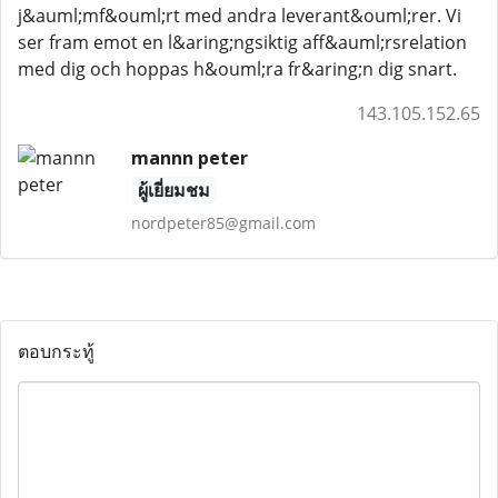
j&auml;mf&ouml;rt med andra leverant&ouml;rer. Vi
ser fram emot en l&aring;ngsiktig aff&auml;rsrelation
med dig och hoppas h&ouml;ra fr&aring;n dig snart.
143.105.152.65
mannn peter
ผู้เยี่ยมชม
nordpeter85@gmail.com
ตอบกระทู้