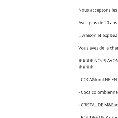
Nous acceptons les
Avec plus de 20 ans
Livraison et exp&eac
Vous avez de la cha
♛♛♛♛ NOUS AVONS 
♛♛♛♛
- COCA&Iuml;NE EN
- Coca colombienne 
- CRISTAL DE M&Ea
- POUDRE DE K&Eac