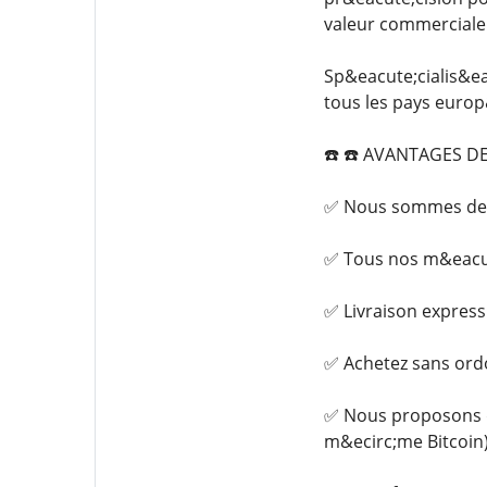
valeur commerciale s
Sp&eacute;cialis&ea
tous les pays euro
☎️ ☎️ AVANTAGES DE
✅ Nous sommes des 
✅ Tous nos m&eacut
✅ Livraison express
✅ Achetez sans ord
✅ Nous proposons d
m&ecirc;me Bitcoin)