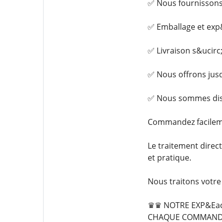
✅ Nous fournissons
✅ Emballage et exp
✅ Livraison s&ucirc;
✅ Nous offrons jusq
✅ Nous sommes disp
Commandez facilem
Le traitement direc
et pratique.
Nous traitons votr
♛♛ NOTRE EXP&Eacu
CHAQUE COMMAND