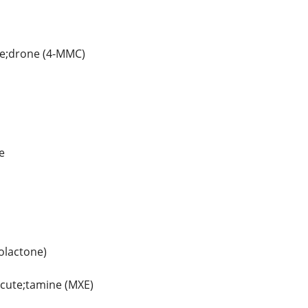
e;drone (4-MMC)
e
olactone)
cute;tamine (MXE)