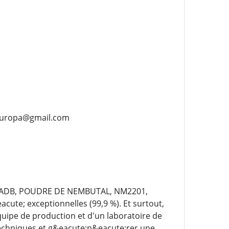
eeuropa@gmail.com
F-ADB, POUDRE DE NEMBUTAL, NM2201,
ute; exceptionnelles (99,9 %). Et surtout,
uipe de production et d'un laboratoire de
techniques et g&eacute;n&eacute;rer une