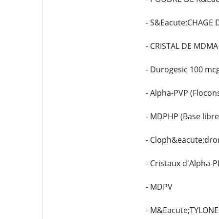
- S&Eacute;CHAGE 
- CRISTAL DE MDMA
- Durogesic 100 mc
- Alpha-PVP (Flocon
- MDPHP (Base libre
- Cloph&eacute;dron
- Cristaux d'Alpha-
- MDPV
- M&Eacute;TYLON