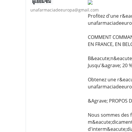
ผู้เยี่ยมชม
unafarmaciadeeuropa@gmail.com
Profitez d'une r&ea
unafarmaciadeeur
COMMENT COMMANDE
EN FRANCE, EN BELG
B&eacute;n&eacute;f
Jusqu'&agrave; 20 
Obtenez une r&eacu
unafarmaciadeeuro
&Agrave; PROPOS 
Nous sommes des fo
m&eacute;dicaments 
d'interm&eacute;di