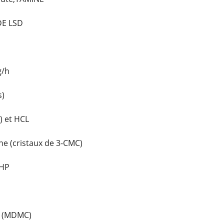
DE LSD
g/h
s)
) et HCL
e (cristaux de 3-CMC)
PHP
E (MDMC)