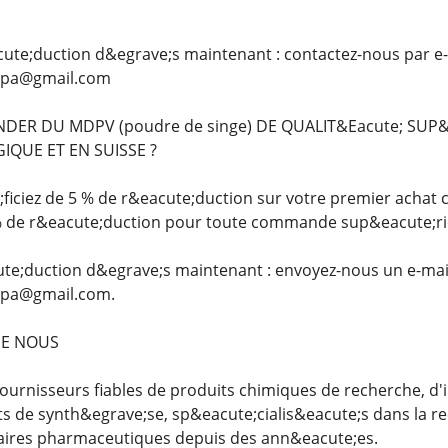
cute;duction d&egrave;s maintenant : contactez-nous par e-
opa@gmail.com
R DU MDPV (poudre de singe) DE QUALIT&Eacute; SUP&
IQUE ET EN SUISSE ?
iciez de 5 % de r&eacute;duction sur votre premier achat 
% de r&eacute;duction pour toute commande sup&eacute;rie
te;duction d&egrave;s maintenant : envoyez-nous un e-mail
pa@gmail.com.
DE NOUS
urnisseurs fiables de produits chimiques de recherche, d
de synth&egrave;se, sp&eacute;cialis&eacute;s dans la rec
aires pharmaceutiques depuis des ann&eacute;es.