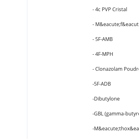
- 4c PVP Cristal
- M&eacute;f&eacut
- 5F-AMB
- 4F-MPH
- Clonazolam Poudr
-5F-ADB
-Dibutylone
-GBL (gamma-butyr
-M&eacute;thox&ea