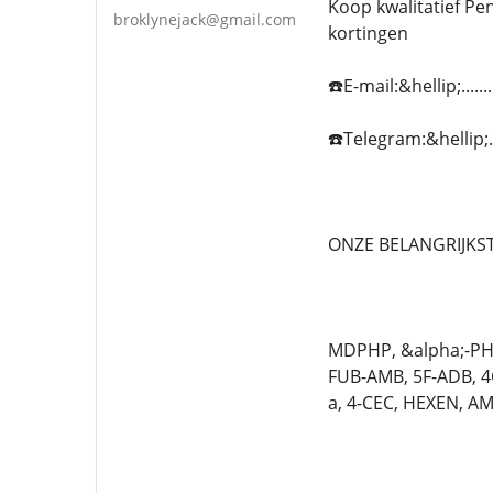
Koop kwalitatief Pe
broklynejack@gmail.com
kortingen
☎️E-mail:&hellip;...
☎️Telegram:&hellip;.
ONZE BELANGRIJKST
MDPHP, &alpha;-PHi
FUB-AMB, 5F-ADB, 
a, 4-CEC, HEXEN, A