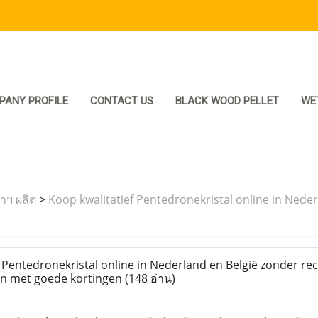
PANY PROFILE
CONTACT US
BLACK WOOD PELLET
WE
ราฯ ผลิต
>
Koop kwalitatief Pentedronekristal online in Neder
 Pentedronekristal online in Nederland en België zonder rec
 en met goede kortingen
(148 อ่าน)