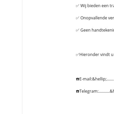
✅ Wij bieden een t
✅ Onopvallende verif
✅ Geen handtekenin
✅Hieronder vindt u 
☎️E-mail:&hellip;....
☎️Telegram:..........