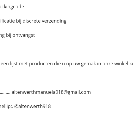
rackingcode
icatie bij discrete verzending
g bij ontvangst
een lijst met producten die u op uw gemak in onze winkel 
............ altenwerthmanuela918@gmail.com
.&hellip;. @altenwerth918