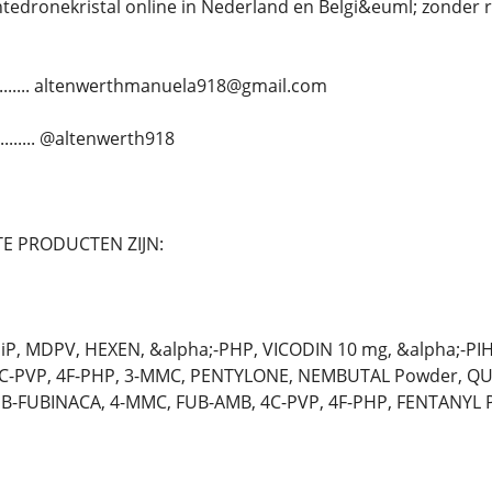
ntedronekristal online in Nederland en Belgi&euml; zonder 
........... altenwerthmanuela918@gmail.com
........ @altenwerth918
E PRODUCTEN ZIJN:
P, MDPV, HEXEN, &alpha;-PHP, VICODIN 10 mg, &alpha;-PI
4C-PVP, 4F-PHP, 3-MMC, PENTYLONE, NEMBUTAL Powder, QU
MB-FUBINACA, 4-MMC, FUB-AMB, 4C-PVP, 4F-PHP, FENTANYL 