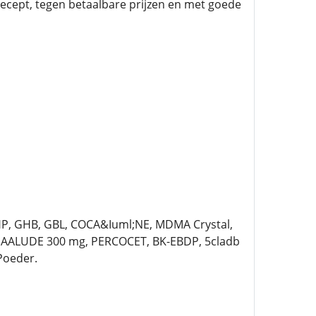
recept, tegen betaalbare prijzen en met goede
HP, GHB, GBL, COCA&Iuml;NE, MDMA Crystal,
AALUDE 300 mg, PERCOCET, BK-EBDP, 5cladb
Poeder.