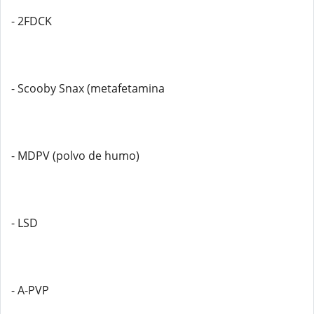
- 2FDCK
- Scooby Snax (metafetamina
- MDPV (polvo de humo)
- LSD
- A-PVP