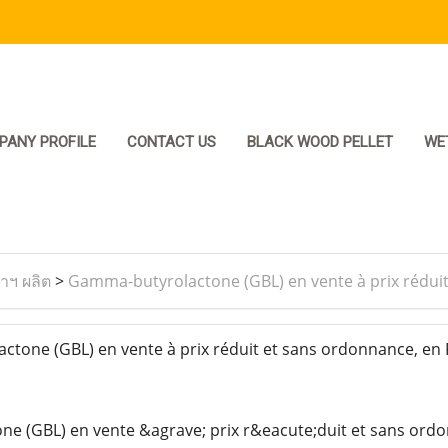
PANY PROFILE
CONTACT US
BLACK WOOD PELLET
WE
ราฯ ผลิต
>
Gamma-butyrolactone (GBL) en vente à prix rédui
one (GBL) en vente à prix réduit et sans ordonnance, en 
e (GBL) en vente &agrave; prix r&eacute;duit et sans ord