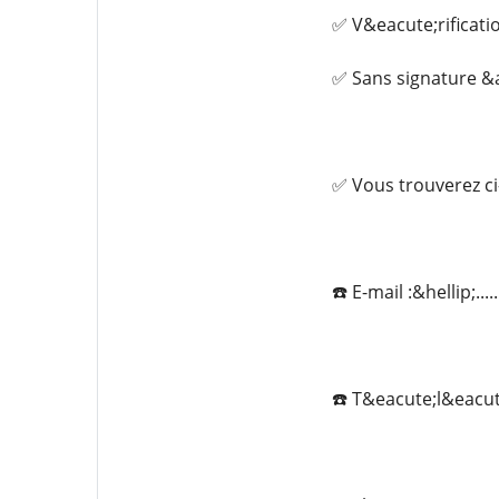
✅ V&eacute;rificati
✅ Sans signature &a
✅ Vous trouverez ci
☎️ E-mail :&hellip;...
☎️ T&eacute;l&eacute