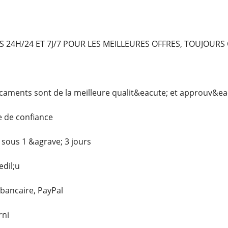
24H/24 ET 7J/7 POUR LES MEILLEURES OFFRES, TOUJOURS 
ments sont de la meilleure qualit&eacute; et approuv&eac
e de confiance
 sous 1 &agrave; 3 jours
dil;u
 bancaire, PayPal
rni