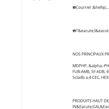
☎️Courriel :&hellip;.
☎️T&eacute;l&eacute;g
NOS PRINCIPAUX PR
MDPHP, &alpha;-PHi
FUB-AMB, 5F-ADB, 
5cladb a,4-CEC, HE
PRODUITS HAUT DE 
IN&Eacute;GAL&Eac