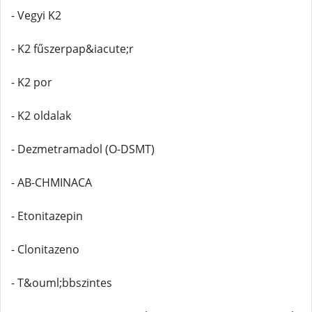
- Vegyi K2
- K2 fűszerpap&iacute;r
- K2 por
- K2 oldalak
- Dezmetramadol (O-DSMT)
- AB-CHMINACA
- Etonitazepin
- Clonitazeno
- T&ouml;bbszintes