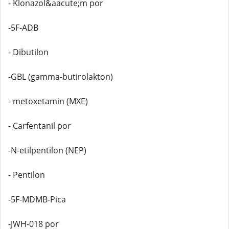
- Klonazol&aacute;m por
-5F-ADB
- Dibutilon
-GBL (gamma-butirolakton)
- metoxetamin (MXE)
- Carfentanil por
-N-etilpentilon (NEP)
- Pentilon
-5F-MDMB-Pica
-JWH-018 por