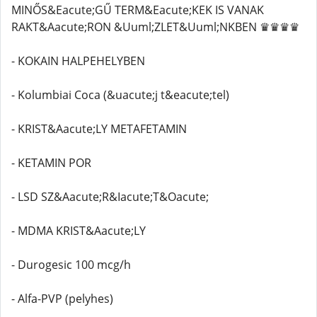
MINŐS&Eacute;GŰ TERM&Eacute;KEK IS VANAK
RAKT&Aacute;RON &Uuml;ZLET&Uuml;NKBEN ♛♛♛♛
- KOKAIN HALPEHELYBEN
- Kolumbiai Coca (&uacute;j t&eacute;tel)
- KRIST&Aacute;LY METAFETAMIN
- KETAMIN POR
- LSD SZ&Aacute;R&Iacute;T&Oacute;
- MDMA KRIST&Aacute;LY
- Durogesic 100 mcg/h
- Alfa-PVP (pelyhes)