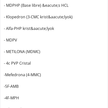
- MDPHP (Base libre) &eacute;s HCL
- Klopedron (3-CMC krist&aacute;lyok)
- Alfa-PHP krist&aacute;lyok
- MDPV
- METILONA (MDMC)
- 4c PVP Cristal
-Mefedrona (4-MMC)
-5F-AMB
-4F-MPH