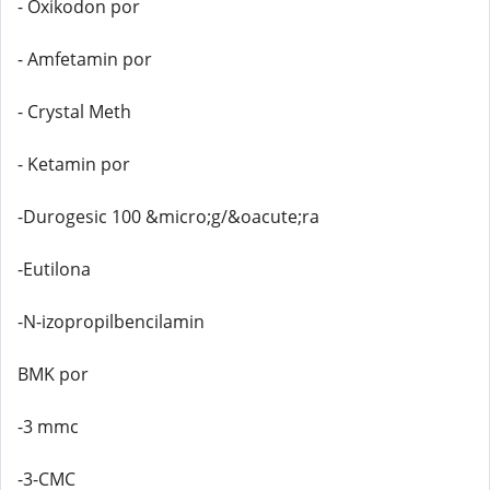
- Oxikodon por
- Amfetamin por
- Crystal Meth
- Ketamin por
-Durogesic 100 &micro;g/&oacute;ra
-Eutilona
-N-izopropilbencilamin
BMK por
-3 mmc
-3-CMC