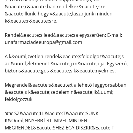
&oacute;r&aacute;ban rendelkez&eacute;sre
&aacute;llunk, hogy v&aacute;laszoljunk minden
k&eacute;r&eacute;sre.
Rendel&eacute;s lead&aacute;sa egyszerűen: E-mail:
unafarmaciadeeuropa@gmail.com
A k&ouml;zvetlen rendel&eacute;sfeldolgoz&aacute;s
az &uuml;zletmenet &uacute;j m&oacute;dja. Egyszerű,
biztons&aacute;gos &eacute;s k&eacute;nyelmes.
Megrendel&eacute;s&eacute;t a lehető leggyorsabban
&eacute;s k&eacute;sedelem n&eacute;lk&uuml;l
feldolgozzuk.
♛♛ SZ&Aacute;LL&Iacute;T&Aacute;SUNK
K&Ouml;NNYEBB lett, MIVEL MINDEN
MEGRENDEL&Eacute;SHEZ EGY DISZKR&Eacute;T