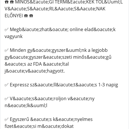
☎️ ☎️ MINŐS&Eacute;GI TERM&Eacute;KEK TŐL&Uuml;L
V&Aacute;S&Aacute;RL&Aacute;S&Aacute;NAK
ELŐNYEI ☎️ ☎️
✅ Megb&iacute;zhat&oacute; online elad&oacute;k
vagyunk
✅ Minden gy&oacute;gyszer&uuml;nk a legjobb
gy&oacute;gyszer&eacute;szeti minős&eacute;gű
&eacute;s az FDA &aacute;ltal
j&oacute;v&aacute;hagyott.
✅ Expressz sz&aacute;ll&iacute;t&aacute;s 1-3 napig
✅ V&aacute;s&aacute;roljon v&eacute;ny
n&eacute;lk&uuml;l
✅ Egyszerű &eacute;s k&eacute;nyelmes
fizet&eacute;si m&oacute;dokat