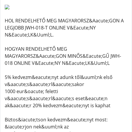
HOL RENDELHETŐ MEG MAGYARORSZ&Aacute;GON A
LEGJOBB JWH-018-T ONLINE V&Eacute;NY
N&Eacute;LK&Uuml;L.
HOGYAN RENDELHETŐ MEG
MAGYARORSZ&Aacute;GON MINŐS&Eacute;GŰ JWH-
018 ONLINE V&Eacute;NY N&Eacute;LK&Uuml;L
5% kedvezm&eacute;nyt adunk től&uuml;nk első
v&aacute;s&aacute;rl&aacute;sakor
1000 eur&oacute; feletti
v&aacute;s&aacute;rl&aacute;s eset&eacute;n
ak&aacute;r 20% kedvezm&eacute;nyt is kaphat
Biztos&iacute;tson kedvezm&eacute;nyt most:
&iacute;rjon nek&uuml;nk az