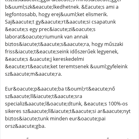
b&uuml;szk&eacute;lkedhetnek. &Eacute;s ami a
legfontosabb, hogy erej&uuml;ket elismerik.
Saj&aacute;t gy&aacute;rt&aacute;si csapatunk
&eacute;s egy prec&iacute;zi&oacute;s
laborat&oacute;riumunk van annak
biztos&iacute;t&aacute;s&aacute;ra, hogy műszaki
friss&iacute;t&eacute;seink időszerűek legyenek,
&eacute;s &uacute;j kereskedelmi
&eacute;rt&eacute;ket teremtsenek &uuml;gyfeleink
sz&aacute;m&aacute;ra.
Eur&oacute;p&aacute;ba t&ouml;rt&eacute;nő
sz&aacute;ll&iacute;t&aacute;sra
specializ&aacute;l&oacute;dtunk, &eacute;s 100%-os
sikeres sz&aacute;ll&iacute;t&aacute;si ar&aacute;nyt
biztos&iacute;tunk minden eur&oacute;pai
orsz&aacute;gba.