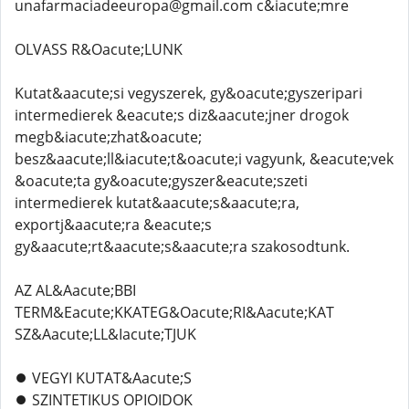
unafarmaciadeeuropa@gmail.com c&iacute;mre
OLVASS R&Oacute;LUNK
Kutat&aacute;si vegyszerek, gy&oacute;gyszeripari
intermedierek &eacute;s diz&aacute;jner drogok
megb&iacute;zhat&oacute;
besz&aacute;ll&iacute;t&oacute;i vagyunk, &eacute;vek
&oacute;ta gy&oacute;gyszer&eacute;szeti
intermedierek kutat&aacute;s&aacute;ra,
exportj&aacute;ra &eacute;s
gy&aacute;rt&aacute;s&aacute;ra szakosodtunk.
AZ AL&Aacute;BBI
TERM&Eacute;KKATEG&Oacute;RI&Aacute;KAT
SZ&Aacute;LL&Iacute;TJUK
⏺️ VEGYI KUTAT&Aacute;S
⏺️ SZINTETIKUS OPIOIDOK