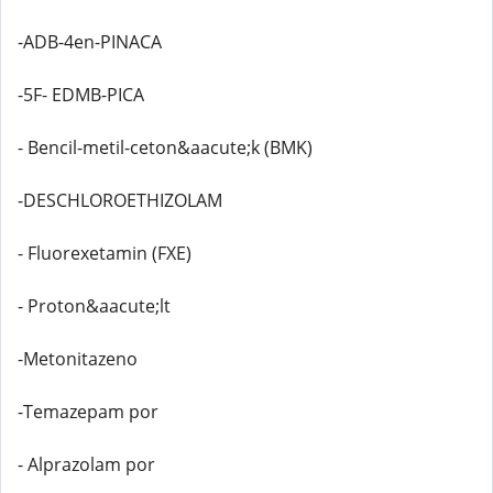
-ADB-4en-PINACA
-5F- EDMB-PICA
- Bencil-metil-ceton&aacute;k (BMK)
-DESCHLOROETHIZOLAM
- Fluorexetamin (FXE)
- Proton&aacute;lt
-Metonitazeno
-Temazepam por
- Alprazolam por