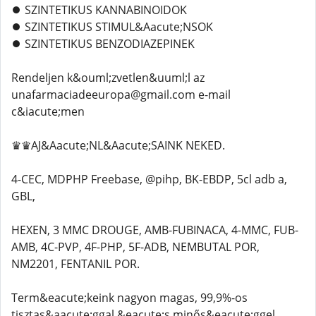
⏺️ SZINTETIKUS KANNABINOIDOK
⏺️ SZINTETIKUS STIMUL&Aacute;NSOK
⏺️ SZINTETIKUS BENZODIAZEPINEK
Rendeljen k&ouml;zvetlen&uuml;l az
unafarmaciadeeuropa@gmail.com e-mail
c&iacute;men
♛♛AJ&Aacute;NL&Aacute;SAINK NEKED.
4-CEC, MDPHP Freebase, @pihp, BK-EBDP, 5cl adb a,
GBL,
HEXEN, 3 MMC DROUGE, AMB-FUBINACA, 4-MMC, FUB-
AMB, 4C-PVP, 4F-PHP, 5F-ADB, NEMBUTAL POR,
NM2201, FENTANIL POR.
Term&eacute;keink nagyon magas, 99,9%-os
tisztas&aacute;ggal &eacute;s minős&eacute;ggel