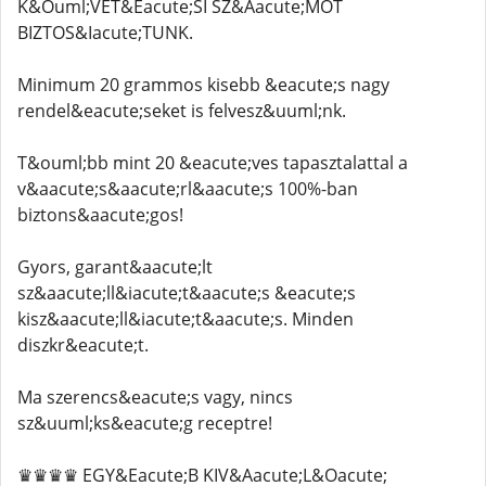
K&Ouml;VET&Eacute;SI SZ&Aacute;MOT
BIZTOS&Iacute;TUNK.
Minimum 20 grammos kisebb &eacute;s nagy
rendel&eacute;seket is felvesz&uuml;nk.
T&ouml;bb mint 20 &eacute;ves tapasztalattal a
v&aacute;s&aacute;rl&aacute;s 100%-ban
biztons&aacute;gos!
Gyors, garant&aacute;lt
sz&aacute;ll&iacute;t&aacute;s &eacute;s
kisz&aacute;ll&iacute;t&aacute;s. Minden
diszkr&eacute;t.
Ma szerencs&eacute;s vagy, nincs
sz&uuml;ks&eacute;g receptre!
♛♛♛♛ EGY&Eacute;B KIV&Aacute;L&Oacute;