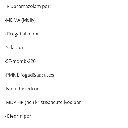
- Flubromazolam por
-MDMA (Molly)
- Pregabalin por
-5cladba
-5F-mdmb-2201
-PMK Elfogad&aacute;s
-N-etil-hexedron
-MDPiHP (hcl) krist&aacute;lyos por
- Efedrin por