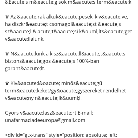
&Eacute;s m&eacute;g sok m&aacute;s term&eacute;k
♛ Az &aacute;rak alkuk&eacute;pesek, kiv&eacute;ve,
ha diszkr&eacute;t csomagol&aacute;st &eacute;s
sz&aacute;ll&iacute;t&aacute;si k&ouml;lts&eacute;get
v&aacute;llalunk.
♛ N&aacute;lunk a kisz&aacute;ll&iacute;t&aacute;s
biztons&aacute;gos &eacute;s 100%-ban
garant&aacute;lt.
♛ Kiv&aacute;l&oacute; minős&eacute;gű
term&eacute;keket/gy&oacute;gyszereket rendelhet
v&eacute;ny n&eacute;lk&uuml;l.
Gyors v&aacute;lasz&eacute;rt E-mail:
unafarmaciadeeuropa@gmail.com
<div id="gtx-trans" style="position: absolute; left: