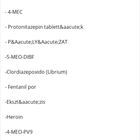
- 4-MEC
- Protonitazepin tablett&aacute;k
- P&Aacute;LY&Aacute;ZAT
-5-MEO-DIBF
-Clordiazepoxido (Librium)
- Fentanil por
-Ekszt&aacute;zis
-Heroin
-4-MEO-PV9