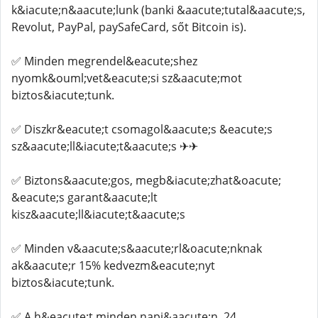
k&iacute;n&aacute;lunk (banki &aacute;tutal&aacute;s,
Revolut, PayPal, paySafeCard, sőt Bitcoin is).
✅ Minden megrendel&eacute;shez
nyomk&ouml;vet&eacute;si sz&aacute;mot
biztos&iacute;tunk.
✅ Diszkr&eacute;t csomagol&aacute;s &eacute;s
sz&aacute;ll&iacute;t&aacute;s ✈✈
✅ Biztons&aacute;gos, megb&iacute;zhat&oacute;
&eacute;s garant&aacute;lt
kisz&aacute;ll&iacute;t&aacute;s
✅ Minden v&aacute;s&aacute;rl&oacute;nknak
ak&aacute;r 15% kedvezm&eacute;nyt
biztos&iacute;tunk.
✅ A h&eacute;t minden napj&aacute;n, 24