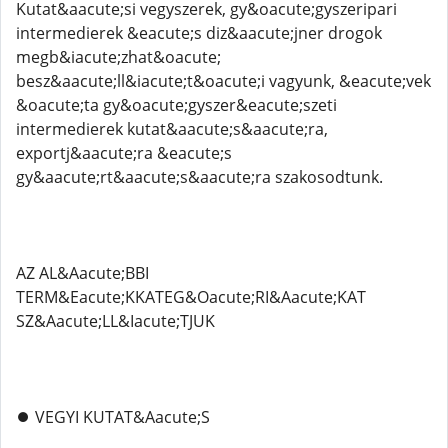
Kutat&aacute;si vegyszerek, gy&oacute;gyszeripari
intermedierek &eacute;s diz&aacute;jner drogok
megb&iacute;zhat&oacute;
besz&aacute;ll&iacute;t&oacute;i vagyunk, &eacute;vek
&oacute;ta gy&oacute;gyszer&eacute;szeti
intermedierek kutat&aacute;s&aacute;ra,
exportj&aacute;ra &eacute;s
gy&aacute;rt&aacute;s&aacute;ra szakosodtunk.
AZ AL&Aacute;BBI
TERM&Eacute;KKATEG&Oacute;RI&Aacute;KAT
SZ&Aacute;LL&Iacute;TJUK
⏺️ VEGYI KUTAT&Aacute;S