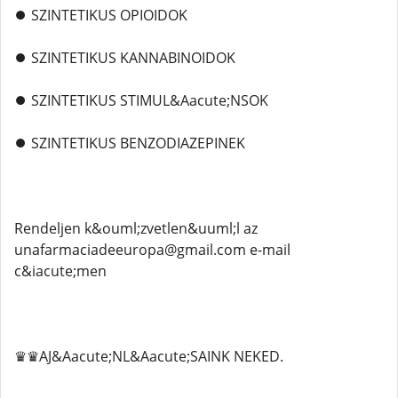
⏺️ SZINTETIKUS OPIOIDOK
⏺️ SZINTETIKUS KANNABINOIDOK
⏺️ SZINTETIKUS STIMUL&Aacute;NSOK
⏺️ SZINTETIKUS BENZODIAZEPINEK
Rendeljen k&ouml;zvetlen&uuml;l az
unafarmaciadeeuropa@gmail.com e-mail
c&iacute;men
♛♛AJ&Aacute;NL&Aacute;SAINK NEKED.