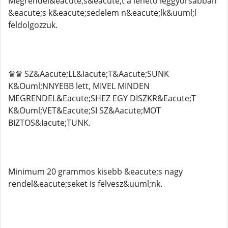
Megrendel&eacute;s&eacute;t a lehető leggyorsabban
&eacute;s k&eacute;sedelem n&eacute;lk&uuml;l
feldolgozzuk.
♛♛ SZ&Aacute;LL&Iacute;T&Aacute;SUNK
K&Ouml;NNYEBB lett, MIVEL MINDEN
MEGRENDEL&Eacute;SHEZ EGY DISZKR&Eacute;T
K&Ouml;VET&Eacute;SI SZ&Aacute;MOT
BIZTOS&Iacute;TUNK.
Minimum 20 grammos kisebb &eacute;s nagy
rendel&eacute;seket is felvesz&uuml;nk.