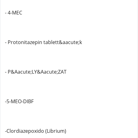
- 4-MEC
- Protonitazepin tablett&aacute;k
- P&Aacute;LY&Aacute;ZAT
-5-MEO-DIBF
-Clordiazepoxido (Librium)