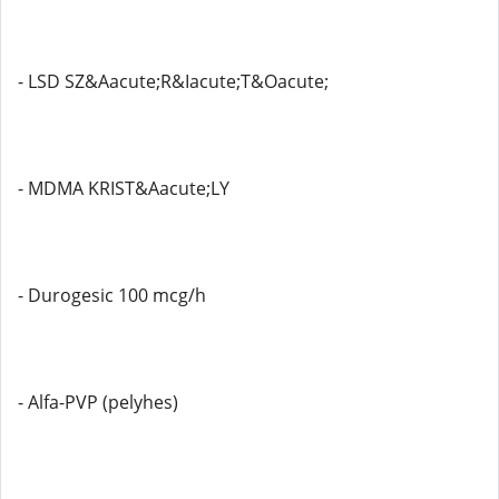
- LSD SZ&Aacute;R&Iacute;T&Oacute;
- MDMA KRIST&Aacute;LY
- Durogesic 100 mcg/h
- Alfa-PVP (pelyhes)