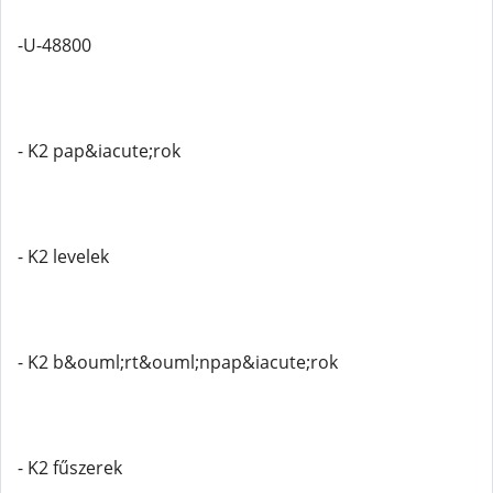
-U-48800
- K2 pap&iacute;rok
- K2 levelek
- K2 b&ouml;rt&ouml;npap&iacute;rok
- K2 fűszerek