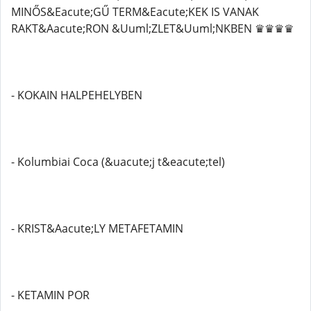
MINŐS&Eacute;GŰ TERM&Eacute;KEK IS VANAK
RAKT&Aacute;RON &Uuml;ZLET&Uuml;NKBEN ♛♛♛♛
- KOKAIN HALPEHELYBEN
- Kolumbiai Coca (&uacute;j t&eacute;tel)
- KRIST&Aacute;LY METAFETAMIN
- KETAMIN POR