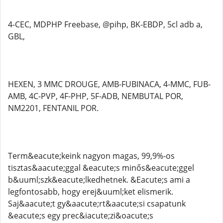
4-CEC, MDPHP Freebase, @pihp, BK-EBDP, 5cl adb a,
GBL,
HEXEN, 3 MMC DROUGE, AMB-FUBINACA, 4-MMC, FUB-
AMB, 4C-PVP, 4F-PHP, 5F-ADB, NEMBUTAL POR,
NM2201, FENTANIL POR.
Term&eacute;keink nagyon magas, 99,9%-os
tisztas&aacute;ggal &eacute;s minős&eacute;ggel
b&uuml;szk&eacute;lkedhetnek. &Eacute;s ami a
legfontosabb, hogy erej&uuml;ket elismerik.
Saj&aacute;t gy&aacute;rt&aacute;si csapatunk
&eacute;s egy prec&iacute;zi&oacute;s