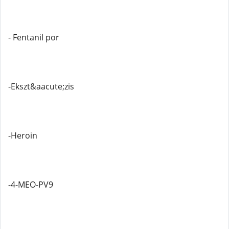
- Fentanil por
-Ekszt&aacute;zis
-Heroin
-4-MEO-PV9