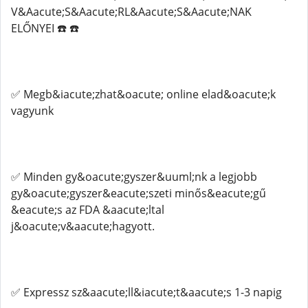
V&Aacute;S&Aacute;RL&Aacute;S&Aacute;NAK
ELŐNYEI ☎️ ☎️
✅ Megb&iacute;zhat&oacute; online elad&oacute;k
vagyunk
✅ Minden gy&oacute;gyszer&uuml;nk a legjobb
gy&oacute;gyszer&eacute;szeti minős&eacute;gű
&eacute;s az FDA &aacute;ltal
j&oacute;v&aacute;hagyott.
✅ Expressz sz&aacute;ll&iacute;t&aacute;s 1-3 napig