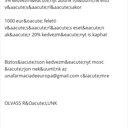
5% kedvezm&eacute;nyt adunk től&uuml;nk első
v&aacute;s&aacute;rl&aacute;sakor
1000 eur&oacute; feletti
v&aacute;s&aacute;rl&aacute;s eset&eacute;n
ak&aacute;r 20% kedvezm&eacute;nyt is kaphat
Biztos&iacute;tson kedvezm&eacute;nyt most:
&iacute;rjon nek&uuml;nk az
unafarmaciadeeuropa@gmail.com c&iacute;mre
OLVASS R&Oacute;LUNK