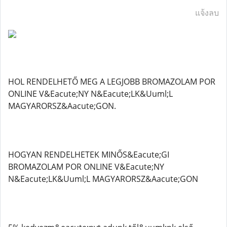
แจ้งลบ
HOL RENDELHETŐ MEG A LEGJOBB BROMAZOLAM POR
ONLINE V&Eacute;NY N&Eacute;LK&Uuml;L
MAGYARORSZ&Aacute;GON.
HOGYAN RENDELHETEK MINŐS&Eacute;GI
BROMAZOLAM POR ONLINE V&Eacute;NY
N&Eacute;LK&Uuml;L MAGYARORSZ&Aacute;GON