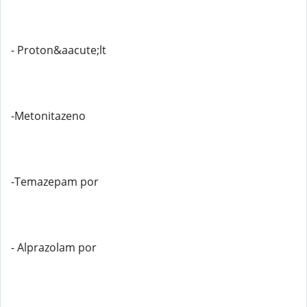
- Proton&aacute;lt
-Metonitazeno
-Temazepam por
- Alprazolam por