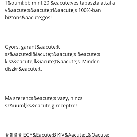
T&ouml;bb mint 20 &eacute;ves tapasztalattal a
v&aacute;s&aacute;rl&aacute;s 100%-ban
biztons&aacute;gos!
Gyors, garant&aacute;lt
sz&aacute;ll&iacute;t&aacute;s &eacute;s
kisz&aacute;ll&iacute;t&aacute;s. Minden
diszkr&eacute;t.
Ma szerencs&eacute;s vagy, nincs
sz&uuml;ks&eacute;g receptre!
♛♛♛♛ EGY&Eacute;B KIV&Aacute;L&Oacute;