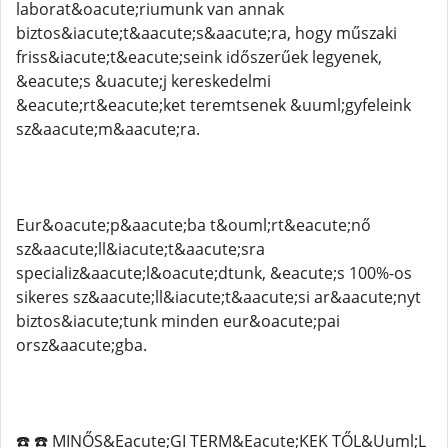
laborat&oacute;riumunk van annak
biztos&iacute;t&aacute;s&aacute;ra, hogy műszaki
friss&iacute;t&eacute;seink időszerűek legyenek,
&eacute;s &uacute;j kereskedelmi
&eacute;rt&eacute;ket teremtsenek &uuml;gyfeleink
sz&aacute;m&aacute;ra.
Eur&oacute;p&aacute;ba t&ouml;rt&eacute;nő
sz&aacute;ll&iacute;t&aacute;sra
specializ&aacute;l&oacute;dtunk, &eacute;s 100%-os
sikeres sz&aacute;ll&iacute;t&aacute;si ar&aacute;nyt
biztos&iacute;tunk minden eur&oacute;pai
orsz&aacute;gba.
☎️ ☎️ MINŐS&Eacute;GI TERM&Eacute;KEK TŐL&Uuml;L