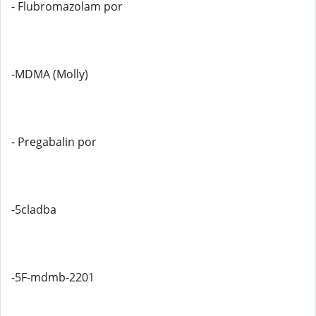
- Flubromazolam por
-MDMA (Molly)
- Pregabalin por
-5cladba
-5F-mdmb-2201