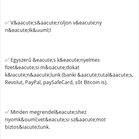
✅ V&aacute;s&aacute;roljon v&eacute;ny
n&eacute;lk&uuml;l
✅ Egyszerű &eacute;s k&eacute;nyelmes
fizet&eacute;si m&oacute;dokat
k&iacute;n&aacute;lunk (banki &aacute;tutal&aacute;s,
Revolut, PayPal, paySafeCard, sőt Bitcoin is).
✅ Minden megrendel&eacute;shez
nyomk&ouml;vet&eacute;si sz&aacute;mot
biztos&iacute;tunk.