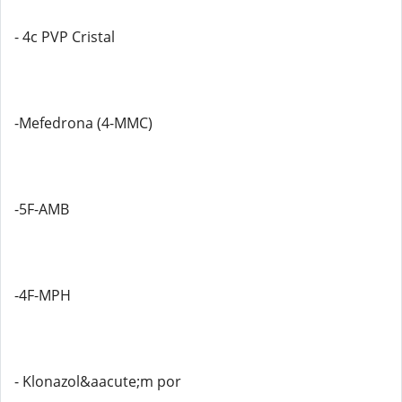
- 4c PVP Cristal
-Mefedrona (4-MMC)
-5F-AMB
-4F-MPH
- Klonazol&aacute;m por