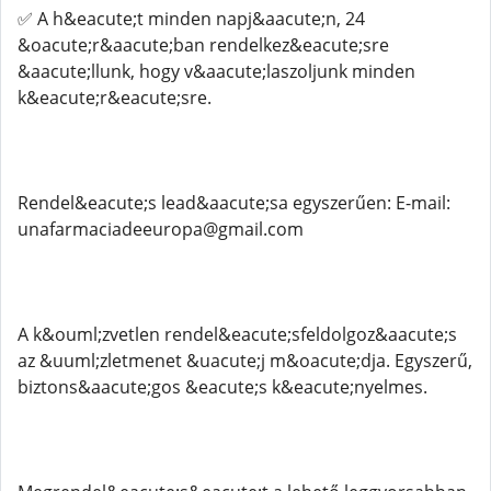
✅ A h&eacute;t minden napj&aacute;n, 24
&oacute;r&aacute;ban rendelkez&eacute;sre
&aacute;llunk, hogy v&aacute;laszoljunk minden
k&eacute;r&eacute;sre.
Rendel&eacute;s lead&aacute;sa egyszerűen: E-mail:
unafarmaciadeeuropa@gmail.com
A k&ouml;zvetlen rendel&eacute;sfeldolgoz&aacute;s
az &uuml;zletmenet &uacute;j m&oacute;dja. Egyszerű,
biztons&aacute;gos &eacute;s k&eacute;nyelmes.