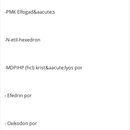
-PMK Elfogad&aacute;s
-N-etil-hexedron
-MDPiHP (hcl) krist&aacute;lyos por
- Efedrin por
- Oxikodon por