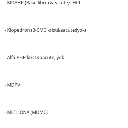
- MDPHP (Base libre) &eacute;s HCL
- Klopedron (3-CMC krist&aacute;lyok)
- Alfa-PHP krist&aacute;lyok
- MDPV
- METILONA (MDMC)