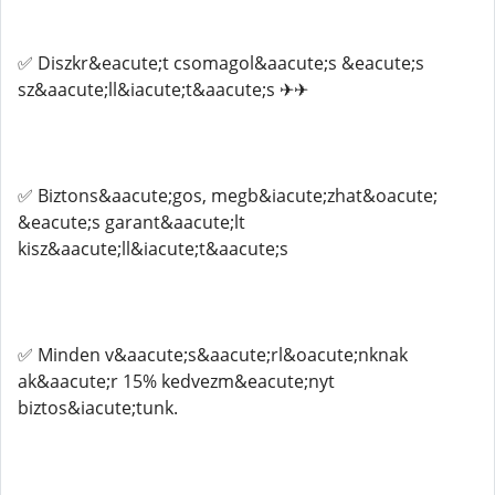
✅ Diszkr&eacute;t csomagol&aacute;s &eacute;s
sz&aacute;ll&iacute;t&aacute;s ✈✈
✅ Biztons&aacute;gos, megb&iacute;zhat&oacute;
&eacute;s garant&aacute;lt
kisz&aacute;ll&iacute;t&aacute;s
✅ Minden v&aacute;s&aacute;rl&oacute;nknak
ak&aacute;r 15% kedvezm&eacute;nyt
biztos&iacute;tunk.