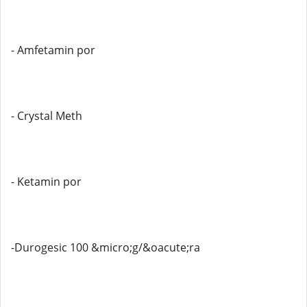
- Amfetamin por
- Crystal Meth
- Ketamin por
-Durogesic 100 &micro;g/&oacute;ra