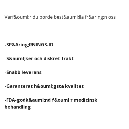
Varf&ouml;r du borde best&auml;lla fr&aring;n oss
-SP&Aring;RNINGS-ID
-S&auml;ker och diskret frakt
-Snabb leverans
-Garanterat h&ouml;gsta kvalitet
-FDA-godk&auml;nd f&ouml;r medicinsk
behandling