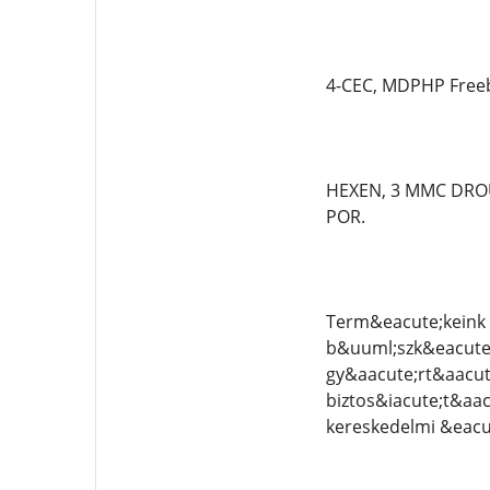
4-CEC, MDPHP Freeb
HEXEN, 3 MMC DROU
POR.
Term&eacute;keink 
b&uuml;szk&eacute;l
gy&aacute;rt&aacut
biztos&iacute;t&aac
kereskedelmi &eacu