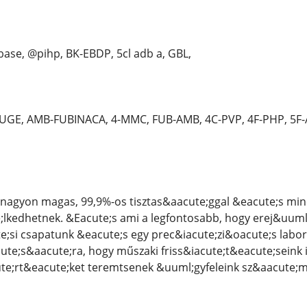
ase, @pihp, BK-EBDP, 5cl adb a, GBL,
GE, AMB-FUBINACA, 4-MMC, FUB-AMB, 4C-PVP, 4F-PHP, 5F
nagyon magas, 99,9%-os tisztas&aacute;ggal &eacute;s mi
kedhetnek. &Eacute;s ami a legfontosabb, hogy erej&uuml;k
e;si csapatunk &eacute;s egy prec&iacute;zi&oacute;s lab
ute;s&aacute;ra, hogy műszaki friss&iacute;t&eacute;seink 
te;rt&eacute;ket teremtsenek &uuml;gyfeleink sz&aacute;m