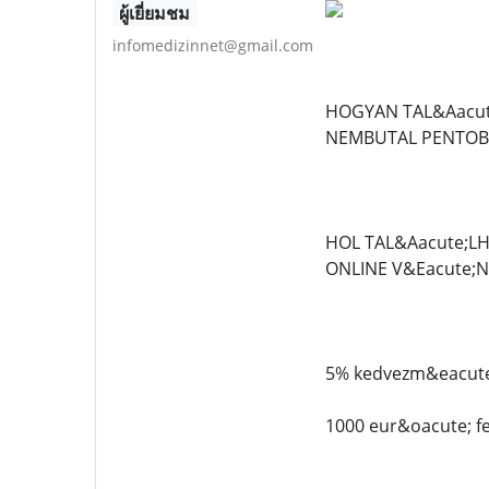
ผู้เยี่ยมชม
infomedizinnet@gmail.com
HOGYAN TAL&Aacute
NEMBUTAL PENTOBA
HOL TAL&Aacute;L
ONLINE V&Eacute;
5% kedvezm&eacute;
1000 eur&oacute; f