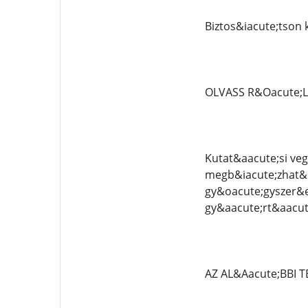
Biztos&iacute;tson
OLVASS R&Oacute;
Kutat&aacute;si veg
megb&iacute;zhat&o
gy&oacute;gyszer&e
gy&aacute;rt&aacute
AZ AL&Aacute;BBI 