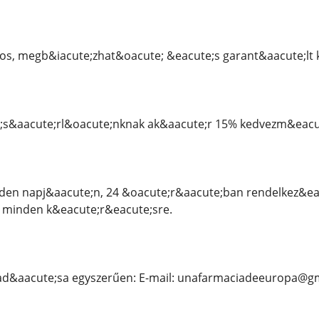
os, megb&iacute;zhat&oacute; &eacute;s garant&aacute;lt k
s&aacute;rl&oacute;nknak ak&aacute;r 15% kedvezm&eacute
den napj&aacute;n, 24 &oacute;r&aacute;ban rendelkez&eac
k minden k&eacute;r&eacute;sre.
ad&aacute;sa egyszerűen: E-mail: unafarmaciadeeuropa@g