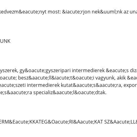
 kedvezm&eacute;nyt most: &iacute;rjon nek&uuml;nk az 
LUNK
yszerek, gy&oacute;gyszeripari intermedierek &eacute;s di
acute; besz&aacute;ll&iacute;t&oacute;i vagyunk, akik &ea
acute;szeti intermedierek kutat&aacute;s&aacute;ra, expor
;s&aacute;ra specializ&aacute;l&oacute;dtak.
TERM&Eacute;KKATEG&Oacute;RI&Aacute;KAT SZ&Aacute;LL&