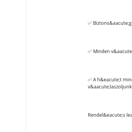
✅ Biztons&aacute;g
✅ Minden v&aacute;
✅ A h&eacute;t min
v&aacute;laszoljun
Rendel&eacute;s le