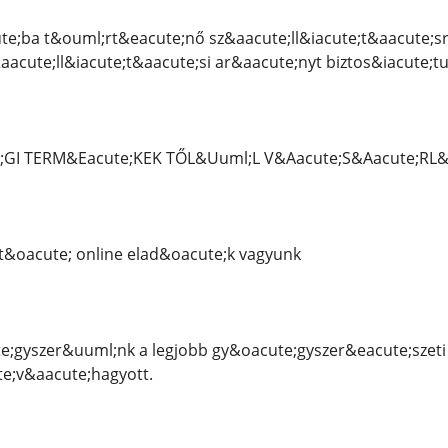
e;ba t&ouml;rt&eacute;nő sz&aacute;ll&iacute;t&aacute;sra
aacute;ll&iacute;t&aacute;si ar&aacute;nyt biztos&iacute;
e;GI TERM&Eacute;KEK TŐL&Uuml;L V&Aacute;S&Aacute;RL&A
&oacute; online elad&oacute;k vagyunk
;gyszer&uuml;nk a legjobb gy&oacute;gyszer&eacute;szeti
te;v&aacute;hagyott.