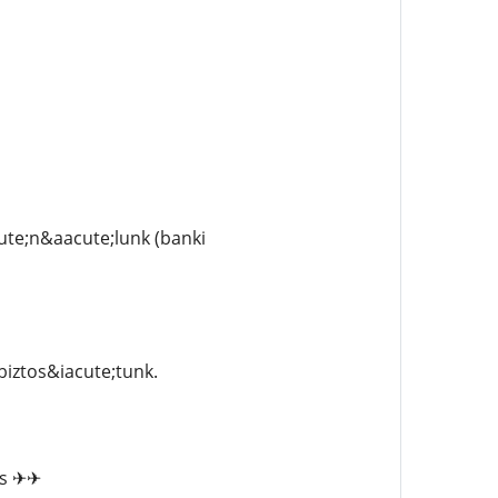
ute;n&aacute;lunk (banki
iztos&iacute;tunk.
;s ✈✈