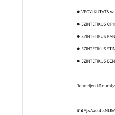
⏺️ VEGYI KUTAT&Aa
⏺️ SZINTETIKUS OP
⏺️ SZINTETIKUS K
⏺️ SZINTETIKUS ST
⏺️ SZINTETIKUS BE
Rendeljen k&ouml;z
♛♛AJ&Aacute;NL&A