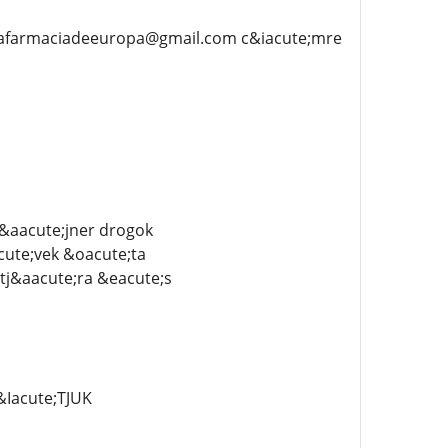
unafarmaciadeeuropa@gmail.com c&iacute;mre
z&aacute;jner drogok
cute;vek &oacute;ta
tj&aacute;ra &eacute;s
Iacute;TJUK