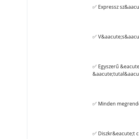
✅ Expressz sz&aacut
✅ V&aacute;s&aacut
✅ Egyszerű &eacute
&aacute;tutal&aacute
✅ Minden megrendel
✅ Diszkr&eacute;t 