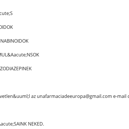
cute;S
IOIDOK
ANNABINOIDOK
IMUL&Aacute;NSOK
NZODIAZEPINEK
vetlen&uuml;l az unafarmaciadeeuropa@gmail.com e-mail 
acute;SAINK NEKED.