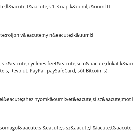
e;ll&iacute;t&aacute;s 1-3 nap k&ouml;z&ouml;tt
e;roljon v&eacute;ny n&eacute;lk&uuml;l
;s k&eacute;nyelmes fizet&eacute;si m&oacute;dokat k&iac
;s, Revolut, PayPal, paySafeCard, sőt Bitcoin is).
&eacute;shez nyomk&ouml;vet&eacute;si sz&aacute;mot b
csomagol&aacute;s &eacute;s sz&aacute;ll&iacute;t&aacute