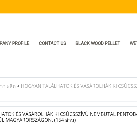
PANY PROFILE
CONTACT US
BLACK WOOD PELLET
WE
ราฯ ผลิต
>
HOGYAN TALÁLHATOK ÉS VÁSÁROLHÁK KI CSÚCSS
TOK ÉS VÁSÁROLHÁK KI CSÚCSSZÍVÚ NEMBUTAL PENTOBA
KÜL MAGYARORSZÁGON.
(154 อ่าน)