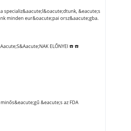
 specializ&aacute;l&oacute;dtunk, &eacute;s
tunk minden eur&oacute;pai orsz&aacute;gba.
acute;S&Aacute;NAK ELŐNYEI ☎️ ☎️
 minős&eacute;gű &eacute;s az FDA