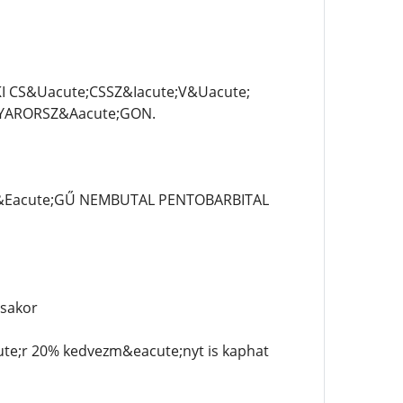
I CS&Uacute;CSSZ&Iacute;V&Uacute;
GYARORSZ&Aacute;GON.
&Eacute;GŰ NEMBUTAL PENTOBARBITAL
;sakor
ute;r 20% kedvezm&eacute;nyt is kaphat