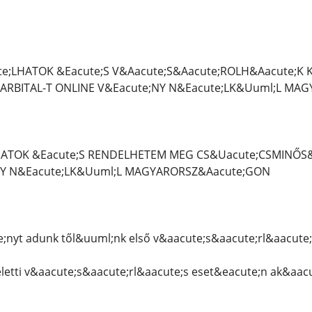
;LHATOK &Eacute;S V&Aacute;S&Aacute;ROLH&Aacute;K K
RBITAL-T ONLINE V&Eacute;NY N&Eacute;LK&Uuml;L MA
HATOK &Eacute;S RENDELHETEM MEG CS&Uacute;CSMINŐS
NY N&Eacute;LK&Uuml;L MAGYARORSZ&Aacute;GON
nyt adunk től&uuml;nk első v&aacute;s&aacute;rl&aacute
eletti v&aacute;s&aacute;rl&aacute;s eset&eacute;n ak&aac