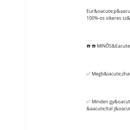
Eur&oacute;p&aacut
100%-os sikeres sz&
☎️ ☎️ MINŐS&Eacut
✅ Megb&iacute;zhat
✅ Minden gy&oacute
&aacute;ltal j&oacu