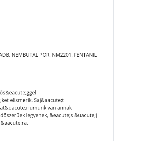
-ADB, NEMBUTAL POR, NM2201, FENTANIL
nős&eacute;ggel
et elismerik. Saj&aacute;t
orat&oacute;riumunk van annak
időszerűek legyenek, &eacute;s &uacute;j
&aacute;ra.