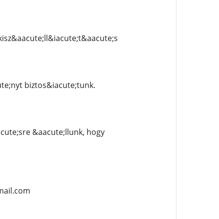
isz&aacute;ll&iacute;t&aacute;s
;nyt biztos&iacute;tunk.
ute;sre &aacute;llunk, hogy
mail.com