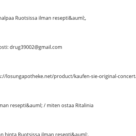
 halpaa Ruotsissa ilman resepti&auml;,
sti: drug39002@gmail.com
s://losungapotheke.net/product/kaufen-sie-original-concert
lman resepti&auml; / miten ostaa Ritalinia
n hinta Ruotsissa ilman resepti&auml;,