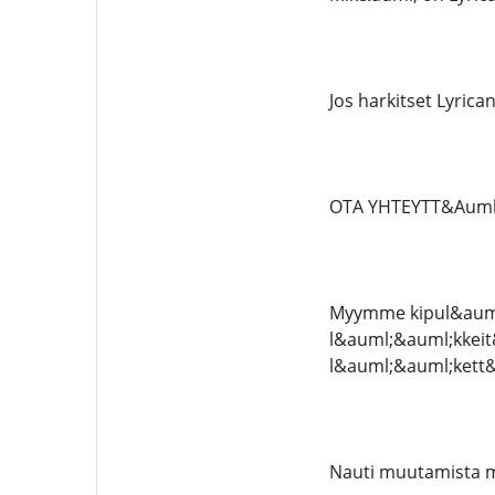
Jos harkitset Lyric
OTA YHTEYTT&Auml
Myymme kipul&auml;
l&auml;&auml;kkeit&
l&auml;&auml;kett&
Nauti muutamista m