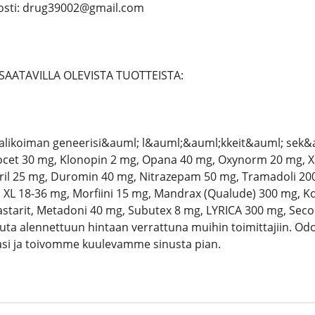
sti: drug39002@gmail.com
SAATAVILLA OLEVISTA TUOTTEISTA:
alikoiman geneerisi&auml; l&auml;&auml;kkeit&auml; sek&
ocet 30 mg, Klonopin 2 mg, Opana 40 mg, Oxynorm 20 mg, Xa
bril 25 mg, Duromin 40 mg, Nitrazepam 50 mg, Tramadoli 200
 XL 18-36 mg, Morfiini 15 mg, Mandrax (Qualude) 300 mg, Kod
astarit, Metadoni 40 mg, Subutex 8 mg, LYRICA 300 mg, Se
uta alennettuun hintaan verrattuna muihin toimittajiin. Od
asi ja toivomme kuulevamme sinusta pian.