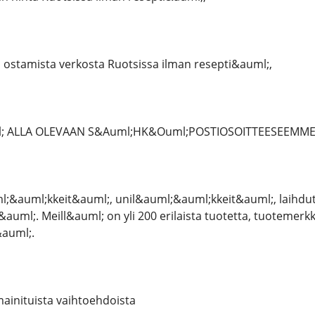
an ostamista verkosta Ruotsissa ilman resepti&auml;,
; ALLA OLEVAAN S&Auml;HK&Ouml;POSTIOSOITTEESEEMME 
&auml;kkeit&auml;, unil&auml;&auml;kkeit&auml;, laihdutu
auml;. Meill&auml; on yli 200 erilaista tuotetta, tuotemerk
auml;.
ainituista vaihtoehdoista