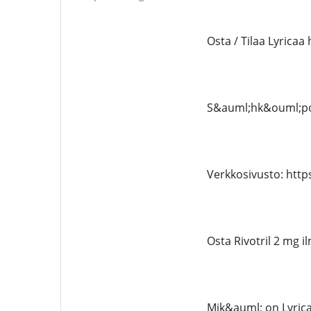
Osta / Tilaa Lyricaa
S&auml;hk&ouml;po
Verkkosivusto: http
Osta Rivotril 2 mg i
Mik&auml; on Lyrica