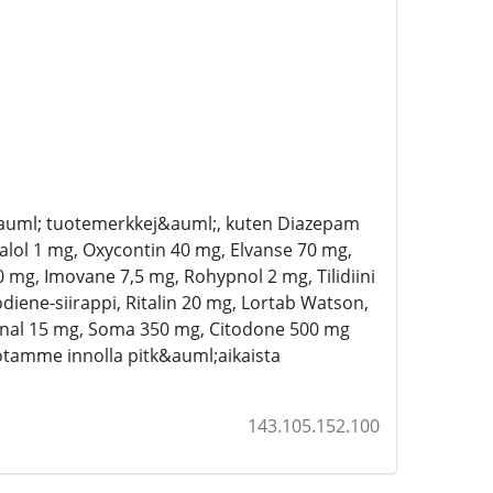
auml; tuotemerkkej&auml;, kuten Diazepam
lol 1 mg, Oxycontin 40 mg, Elvanse 70 mg,
 mg, Imovane 7,5 mg, Rohypnol 2 mg, Tilidiini
iene-siirappi, Ritalin 20 mg, Lortab Watson,
conal 15 mg, Soma 350 mg, Citodone 500 mg
otamme innolla pitk&auml;aikaista
143.105.152.100