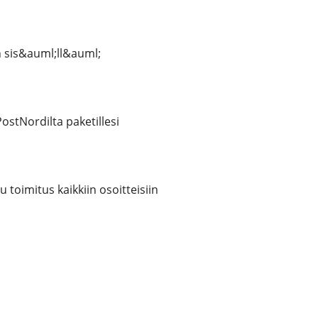
sis&auml;ll&auml;
stNordilta paketillesi
tu toimitus kaikkiin osoitteisiin