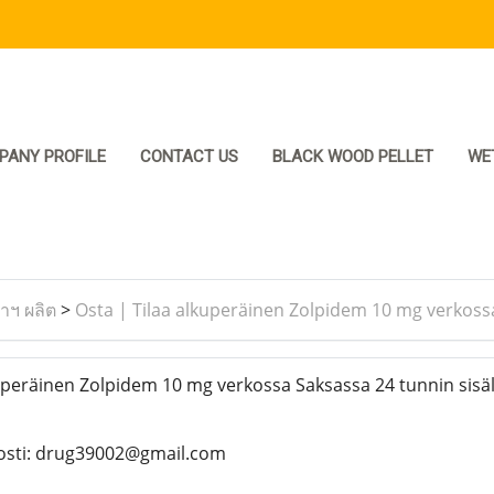
PANY PROFILE
CONTACT US
BLACK WOOD PELLET
WE
ราฯ ผลิต
>
Osta | Tilaa alkuperäinen Zolpidem 10 mg verkossa
uperäinen Zolpidem 10 mg verkossa Saksassa 24 tunnin sisä
sti: drug39002@gmail.com