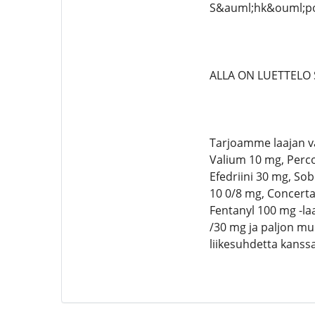
S&auml;hk&ouml;po
ALLA ON LUETTELO 
Tarjoamme laajan v
Valium 10 mg, Perc
Efedriini 30 mg, So
10 0/8 mg, Concerta
Fentanyl 100 mg -la
/30 mg ja paljon mu
liikesuhdetta kanss