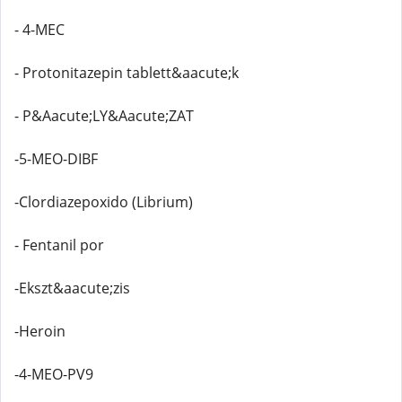
- 4-MEC
- Protonitazepin tablett&aacute;k
- P&Aacute;LY&Aacute;ZAT
-5-MEO-DIBF
-Clordiazepoxido (Librium)
- Fentanil por
-Ekszt&aacute;zis
-Heroin
-4-MEO-PV9