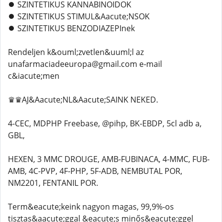
⏺️ SZINTETIKUS KANNABINOIDOK
⏺️ SZINTETIKUS STIMUL&Aacute;NSOK
⏺️ SZINTETIKUS BENZODIAZEPInek
Rendeljen k&ouml;zvetlen&uuml;l az
unafarmaciadeeuropa@gmail.com e-mail
c&iacute;men
♛♛AJ&Aacute;NL&Aacute;SAINK NEKED.
4-CEC, MDPHP Freebase, @pihp, BK-EBDP, 5cl adb a,
GBL,
HEXEN, 3 MMC DROUGE, AMB-FUBINACA, 4-MMC, FUB-
AMB, 4C-PVP, 4F-PHP, 5F-ADB, NEMBUTAL POR,
NM2201, FENTANIL POR.
Term&eacute;keink nagyon magas, 99,9%-os
tisztas&aacute;ggal &eacute;s minős&eacute;ggel