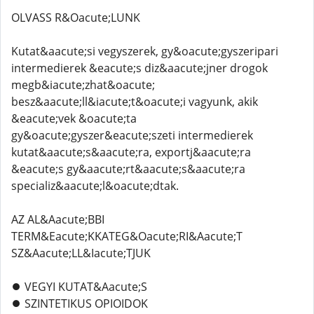
OLVASS R&Oacute;LUNK
Kutat&aacute;si vegyszerek, gy&oacute;gyszeripari
intermedierek &eacute;s diz&aacute;jner drogok
megb&iacute;zhat&oacute;
besz&aacute;ll&iacute;t&oacute;i vagyunk, akik
&eacute;vek &oacute;ta
gy&oacute;gyszer&eacute;szeti intermedierek
kutat&aacute;s&aacute;ra, exportj&aacute;ra
&eacute;s gy&aacute;rt&aacute;s&aacute;ra
specializ&aacute;l&oacute;dtak.
AZ AL&Aacute;BBI
TERM&Eacute;KKATEG&Oacute;RI&Aacute;T
SZ&Aacute;LL&Iacute;TJUK
⏺️ VEGYI KUTAT&Aacute;S
⏺️ SZINTETIKUS OPIOIDOK