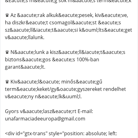
&Eacute;s m&eacute;g sok m&aacute;s term&eacute;k
♛ Az &aacute;rak alkuk&eacute;pesek, kiv&eacute;ve,
ha diszkr&eacute;t csomagol&aacute;st &eacute;s
sz&aacute;ll&iacute;t&aacute;si k&ouml;lts&eacute;get
v&aacute;llalunk.
♛ N&aacute;lunk a kisz&aacute;ll&iacute;t&aacute;s
biztons&aacute;gos &eacute;s 100%-ban
garant&aacute;lt.
♛ Kiv&aacute;l&oacute; minős&eacute;gű
term&eacute;keket/gy&oacute;gyszereket rendelhet
v&eacute;ny n&eacute;lk&uuml;l.
Gyors v&aacute;lasz&eacute;rt E-mail:
unafarmaciadeeuropa@gmail.com
<div id="gtx-trans" style="position: absolute; left: