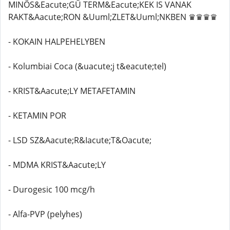
MINŐS&Eacute;GŰ TERM&Eacute;KEK IS VANAK
RAKT&Aacute;RON &Uuml;ZLET&Uuml;NKBEN ♛♛♛♛
- KOKAIN HALPEHELYBEN
- Kolumbiai Coca (&uacute;j t&eacute;tel)
- KRIST&Aacute;LY METAFETAMIN
- KETAMIN POR
- LSD SZ&Aacute;R&Iacute;T&Oacute;
- MDMA KRIST&Aacute;LY
- Durogesic 100 mcg/h
- Alfa-PVP (pelyhes)