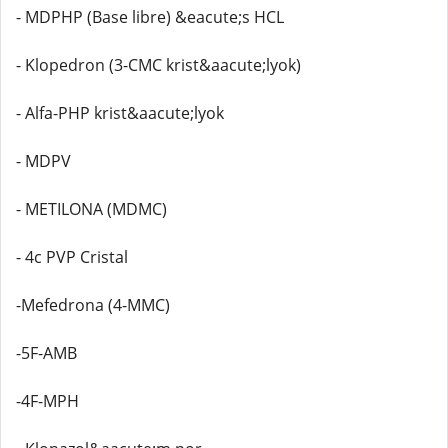
- MDPHP (Base libre) &eacute;s HCL
- Klopedron (3-CMC krist&aacute;lyok)
- Alfa-PHP krist&aacute;lyok
- MDPV
- METILONA (MDMC)
- 4c PVP Cristal
-Mefedrona (4-MMC)
-5F-AMB
-4F-MPH