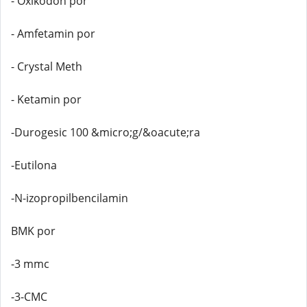
- Oxikodon por
- Amfetamin por
- Crystal Meth
- Ketamin por
-Durogesic 100 &micro;g/&oacute;ra
-Eutilona
-N-izopropilbencilamin
BMK por
-3 mmc
-3-CMC