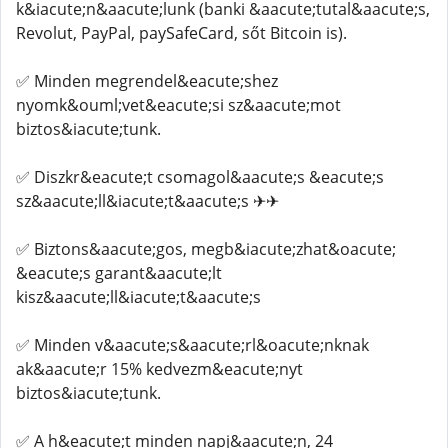
k&iacute;n&aacute;lunk (banki &aacute;tutal&aacute;s,
Revolut, PayPal, paySafeCard, sőt Bitcoin is).
✅ Minden megrendel&eacute;shez
nyomk&ouml;vet&eacute;si sz&aacute;mot
biztos&iacute;tunk.
✅ Diszkr&eacute;t csomagol&aacute;s &eacute;s
sz&aacute;ll&iacute;t&aacute;s ✈✈
✅ Biztons&aacute;gos, megb&iacute;zhat&oacute;
&eacute;s garant&aacute;lt
kisz&aacute;ll&iacute;t&aacute;s
✅ Minden v&aacute;s&aacute;rl&oacute;nknak
ak&aacute;r 15% kedvezm&eacute;nyt
biztos&iacute;tunk.
✅ A h&eacute;t minden napj&aacute;n, 24