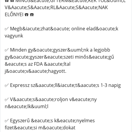
☎️ ☎️ MINŐS&Eacute;GI TERM&Eacute;KEK TŐL&Uuml;L
V&Aacute;S&Aacute;RL&Aacute;S&Aacute;NAK
ELŐNYEI ☎️ ☎️
✅ Megb&iacute;zhat&oacute; online elad&oacute;k
vagyunk
✅ Minden gy&oacute;gyszer&uuml;nk a legjobb
gy&oacute;gyszer&eacute;szeti minős&eacute;gű
&eacute;s az FDA &aacute;ltal
j&oacute;v&aacute;hagyott.
✅ Expressz sz&aacute;ll&iacute;t&aacute;s 1-3 napig
✅ V&aacute;s&aacute;roljon v&eacute;ny
n&eacute;lk&uuml;l
✅ Egyszerű &eacute;s k&eacute;nyelmes
fizet&eacute;si m&oacute;dokat