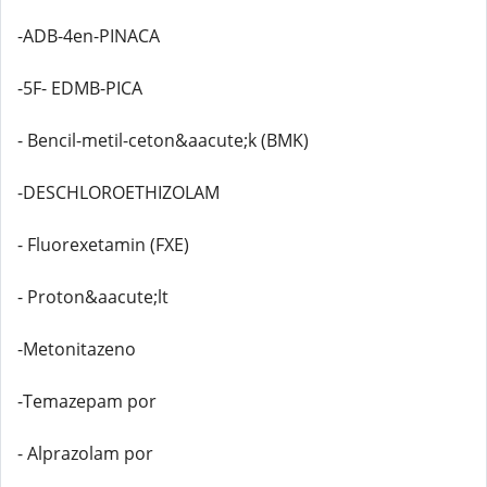
-ADB-4en-PINACA
-5F- EDMB-PICA
- Bencil-metil-ceton&aacute;k (BMK)
-DESCHLOROETHIZOLAM
- Fluorexetamin (FXE)
- Proton&aacute;lt
-Metonitazeno
-Temazepam por
- Alprazolam por