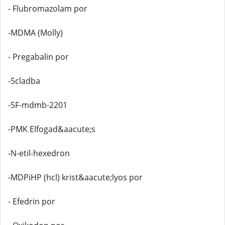
- Flubromazolam por
-MDMA (Molly)
- Pregabalin por
-5cladba
-5F-mdmb-2201
-PMK Elfogad&aacute;s
-N-etil-hexedron
-MDPiHP (hcl) krist&aacute;lyos por
- Efedrin por