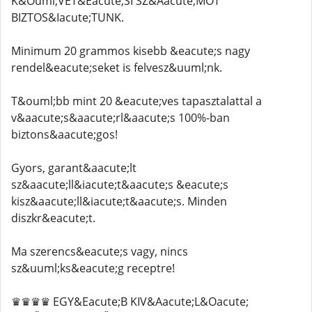
K&Ouml;VET&Eacute;SI SZ&Aacute;MOT
BIZTOS&Iacute;TUNK.
Minimum 20 grammos kisebb &eacute;s nagy
rendel&eacute;seket is felvesz&uuml;nk.
T&ouml;bb mint 20 &eacute;ves tapasztalattal a
v&aacute;s&aacute;rl&aacute;s 100%-ban
biztons&aacute;gos!
Gyors, garant&aacute;lt
sz&aacute;ll&iacute;t&aacute;s &eacute;s
kisz&aacute;ll&iacute;t&aacute;s. Minden
diszkr&eacute;t.
Ma szerencs&eacute;s vagy, nincs
sz&uuml;ks&eacute;g receptre!
♛♛♛♛ EGY&Eacute;B KIV&Aacute;L&Oacute;