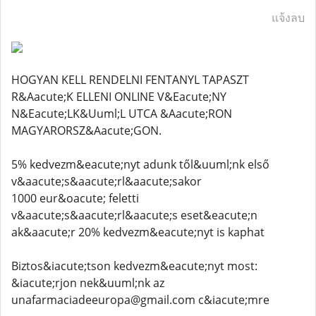
แจ้งลบ
HOGYAN KELL RENDELNI FENTANYL TAPASZT
R&Aacute;K ELLENI ONLINE V&Eacute;NY
N&Eacute;LK&Uuml;L UTCA &Aacute;RON
MAGYARORSZ&Aacute;GON.
5% kedvezm&eacute;nyt adunk től&uuml;nk első
v&aacute;s&aacute;rl&aacute;sakor
1000 eur&oacute; feletti
v&aacute;s&aacute;rl&aacute;s eset&eacute;n
ak&aacute;r 20% kedvezm&eacute;nyt is kaphat
Biztos&iacute;tson kedvezm&eacute;nyt most:
&iacute;rjon nek&uuml;nk az
unafarmaciadeeuropa@gmail.com c&iacute;mre