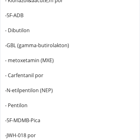
- Klonazol&aacute;m por
-5F-ADB
- Dibutilon
-GBL (gamma-butirolakton)
- metoxetamin (MXE)
- Carfentanil por
-N-etilpentilon (NEP)
- Pentilon
-5F-MDMB-Pica
-JWH-018 por