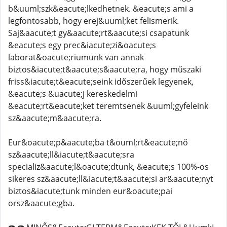
b&uuml;szk&eacute;lkedhetnek. &eacute;s ami a
legfontosabb, hogy erej&uuml;ket felismerik.
Saj&aacute;t gy&aacute;rt&aacute;si csapatunk
&eacute;s egy prec&iacute;zi&oacute;s
laborat&oacute;riumunk van annak
biztos&iacute;t&aacute;s&aacute;ra, hogy műszaki
friss&iacute;t&eacute;seink időszerűek legyenek,
&eacute;s &uacute;j kereskedelmi
&eacute;rt&eacute;ket teremtsenek &uuml;gyfeleink
sz&aacute;m&aacute;ra.
Eur&oacute;p&aacute;ba t&ouml;rt&eacute;nő
sz&aacute;ll&iacute;t&aacute;sra
specializ&aacute;l&oacute;dtunk, &eacute;s 100%-os
sikeres sz&aacute;ll&iacute;t&aacute;si ar&aacute;nyt
biztos&iacute;tunk minden eur&oacute;pai
orsz&aacute;gba.