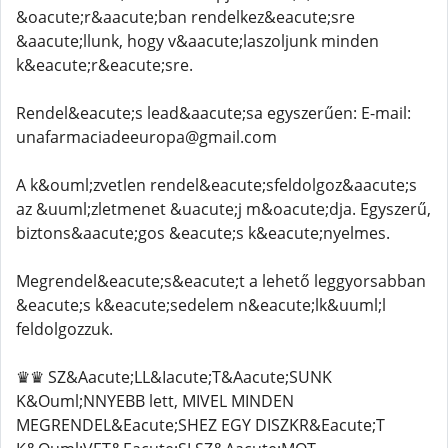
&oacute;r&aacute;ban rendelkez&eacute;sre
&aacute;llunk, hogy v&aacute;laszoljunk minden
k&eacute;r&eacute;sre.
Rendel&eacute;s lead&aacute;sa egyszerűen: E-mail:
unafarmaciadeeuropa@gmail.com
A k&ouml;zvetlen rendel&eacute;sfeldolgoz&aacute;s
az &uuml;zletmenet &uacute;j m&oacute;dja. Egyszerű,
biztons&aacute;gos &eacute;s k&eacute;nyelmes.
Megrendel&eacute;s&eacute;t a lehető leggyorsabban
&eacute;s k&eacute;sedelem n&eacute;lk&uuml;l
feldolgozzuk.
♛♛ SZ&Aacute;LL&Iacute;T&Aacute;SUNK
K&Ouml;NNYEBB lett, MIVEL MINDEN
MEGRENDEL&Eacute;SHEZ EGY DISZKR&Eacute;T