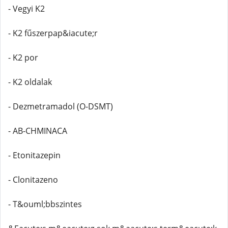
- Vegyi K2
- K2 fűszerpap&iacute;r
- K2 por
- K2 oldalak
- Dezmetramadol (O-DSMT)
- AB-CHMINACA
- Etonitazepin
- Clonitazeno
- T&ouml;bbszintes