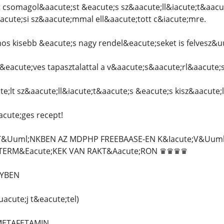
 csomagol&aacute;st &eacute;s sz&aacute;ll&iacute;t&aacu
ute;si sz&aacute;mmal ell&aacute;tott c&iacute;mre.
 kisebb &eacute;s nagy rendel&eacute;seket is felvesz&u
&eacute;ves tapasztalattal a v&aacute;s&aacute;rl&aacute;
e;lt sz&aacute;ll&iacute;t&aacute;s &eacute;s kisz&aacute;l
cute;ges recept!
Uuml;NKBEN AZ MDPHP FREEBAASE-EN K&Iacute;V&Uuml;L
TERM&Eacute;KEK VAN RAKT&Aacute;RON ♛♛♛♛
LYBEN
acute;j t&eacute;tel)
 METAFETAMIN