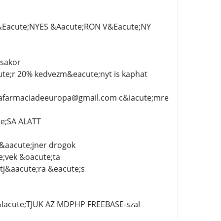
Eacute;NYES &Aacute;RON V&Eacute;NY
;sakor
ute;r 20% kedvezm&eacute;nyt is kaphat
unafarmaciadeeuropa@gmail.com c&iacute;mre
e;SA ALATT
z&aacute;jner drogok
e;vek &oacute;ta
tj&aacute;ra &eacute;s
acute;TJUK AZ MDPHP FREEBASE-szal