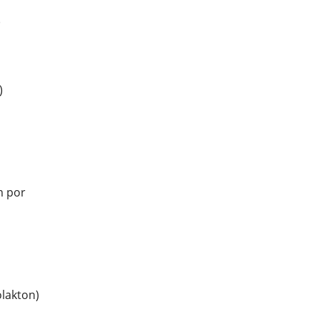
)
)
m por
lakton)