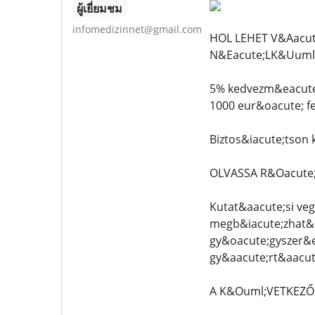
ผู้เยี่ยมชม
infomedizinnet@gmail.com
HOL LEHET V&Aacu
N&Eacute;LK&Uuml
5% kedvezm&eacute;
1000 eur&oacute; f
Biztos&iacute;tson
OLVASSA R&Oacute;
Kutat&aacute;si veg
megb&iacute;zhat&o
gy&oacute;gyszer&e
gy&aacute;rt&aacut
A K&Ouml;VETKEZŐ 