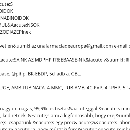
cute;S
IOIDOK
ANNABINOIDOK
IMUL&Aacute;NSOK
NZODIAZEPInek
vetlen&uuml;l az unafarmaciadeeuropa@gmail.com e-mail 
cute;SAINK AZ MDPHP FREEBAASE-N k&iacute;v&uuml;l :
ase, @pihp, BK-EBDP, 5cl adb a, GBL,
GE, AMB-FUBINACA, 4-MMC, FUB-AMB, 4C-PVP, 4F-PHP, 5F
nagyon magas, 99,9%-os tisztas&aacute;ggal &eacute;s mi
kedhetnek. &Eacute;s ami a legfontosabb, hogy erej&uuml;k
e;si csapatunk &eacute;s egy prec&iacute;zi&oacute;s lab
ute;s&aacute;ra, hogy műszaki friss&iacute;t&eacute;seink 