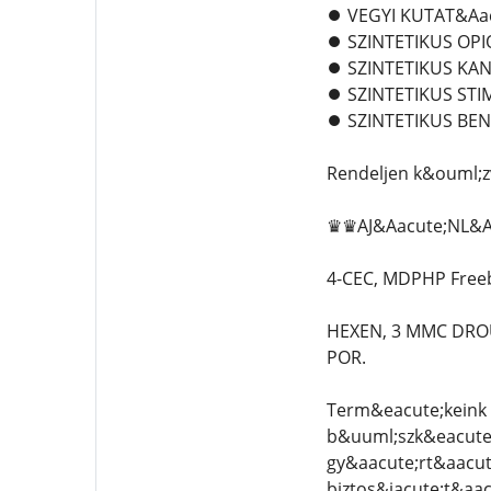
⏺️ VEGYI KUTAT&Aa
⏺️ SZINTETIKUS OP
⏺️ SZINTETIKUS K
⏺️ SZINTETIKUS ST
⏺️ SZINTETIKUS BE
Rendeljen k&ouml;z
♛♛AJ&Aacute;NL&Aa
4-CEC, MDPHP Freeb
HEXEN, 3 MMC DROU
POR.
Term&eacute;keink 
b&uuml;szk&eacute;l
gy&aacute;rt&aacut
biztos&iacute;t&aac