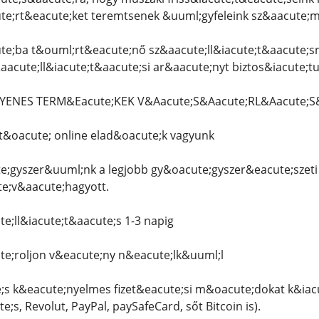
te;rt&eacute;ket teremtsenek &uuml;gyfeleink sz&aacute;m
e;ba t&ouml;rt&eacute;nő sz&aacute;ll&iacute;t&aacute;sra
aacute;ll&iacute;t&aacute;si ar&aacute;nyt biztos&iacute;
GYENES TERM&Eacute;KEK V&Aacute;S&Aacute;RL&Aacute;S&A
&oacute; online elad&oacute;k vagyunk
;gyszer&uuml;nk a legjobb gy&oacute;gyszer&eacute;szeti
te;v&aacute;hagyott.
e;ll&iacute;t&aacute;s 1-3 napig
e;roljon v&eacute;ny n&eacute;lk&uuml;l
;s k&eacute;nyelmes fizet&eacute;si m&oacute;dokat k&iac
;s, Revolut, PayPal, paySafeCard, sőt Bitcoin is).