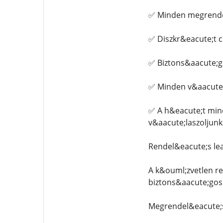
✅ Minden megrendel
✅ Diszkr&eacute;t 
✅ Biztons&aacute;g
✅ Minden v&aacute;
✅ A h&eacute;t min
v&aacute;laszoljun
Rendel&eacute;s le
A k&ouml;zvetlen r
biztons&aacute;gos
Megrendel&eacute;s