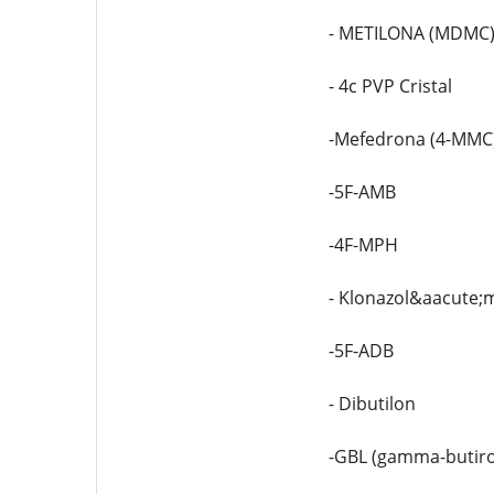
- METILONA (MDMC
- 4c PVP Cristal
-Mefedrona (4-MMC
-5F-AMB
-4F-MPH
- Klonazol&aacute;
-5F-ADB
- Dibutilon
-GBL (gamma-butiro