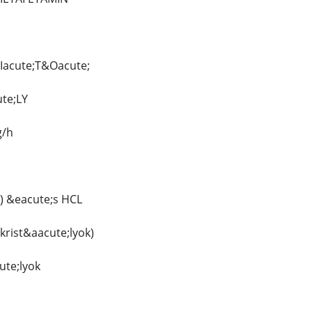
Iacute;T&Oacute;
te;LY
g/h
) &eacute;s HCL
krist&aacute;lyok)
ute;lyok