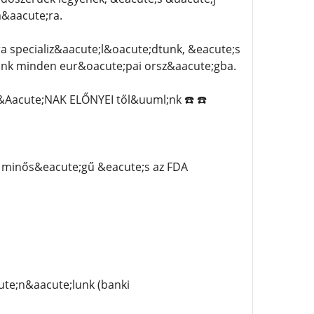
&aacute;ra.
 specializ&aacute;l&oacute;dtunk, &eacute;s
tunk minden eur&oacute;pai orsz&aacute;gba.
acute;NAK ELŐNYEI től&uuml;nk ☎️ ☎️
 minős&eacute;gű &eacute;s az FDA
ute;n&aacute;lunk (banki