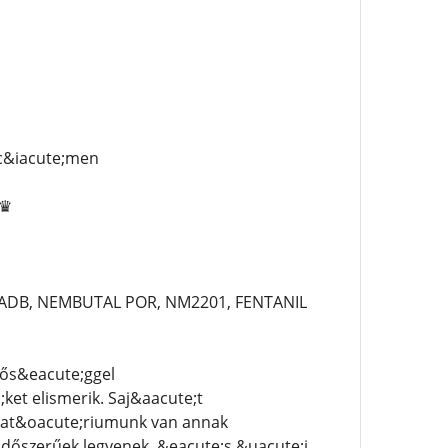
c&iacute;men
♛♛
-ADB, NEMBUTAL POR, NM2201, FENTANIL
nős&eacute;ggel
et elismerik. Saj&aacute;t
orat&oacute;riumunk van annak
időszerűek legyenek, &eacute;s &uacute;j