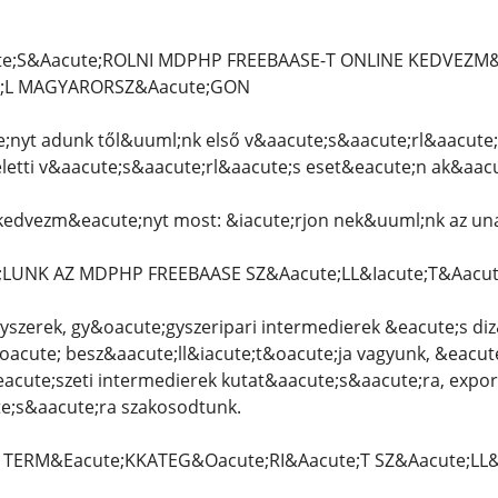
te;S&Aacute;ROLNI MDPHP FREEBAASE-T ONLINE KEDVEZM&
;L MAGYARORSZ&Aacute;GON
nyt adunk től&uuml;nk első v&aacute;s&aacute;rl&aacute
eletti v&aacute;s&aacute;rl&aacute;s eset&eacute;n ak&aac
 kedvezm&eacute;nyt most: &iacute;rjon nek&uuml;nk az 
LUNK AZ MDPHP FREEBAASE SZ&Aacute;LL&Iacute;T&Aacut
yszerek, gy&oacute;gyszeripari intermedierek &eacute;s di
acute; besz&aacute;ll&iacute;t&oacute;ja vagyunk, &eacut
acute;szeti intermedierek kutat&aacute;s&aacute;ra, expor
e;s&aacute;ra szakosodtunk.
TERM&Eacute;KKATEG&Oacute;RI&Aacute;T SZ&Aacute;LL&I