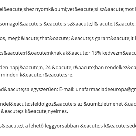
&eacute;shez nyomk&ouml;vet&eacute;si sz&aacute;mot b
csomagol&aacute;s &eacute;s sz&aacute;ll&iacute;t&aacute
os, megb&iacute;zhat&oacute; &eacute;s garant&aacute;lt k
s&aacute;rl&oacute;nknak ak&aacute;r 15% kedvezm&eacute
den napj&aacute;n, 24 &oacute;r&aacute;ban rendelkez&eac
k minden k&eacute;r&eacute;sre.
ad&aacute;sa egyszerűen: E-mail: unafarmaciadeeuropa@g
endel&eacute;sfeldolgoz&aacute;s az &uuml;zletmenet &uacu
 &eacute;s k&eacute;nyelmes.
&eacute;t a lehető leggyorsabban &eacute;s k&eacute;sede