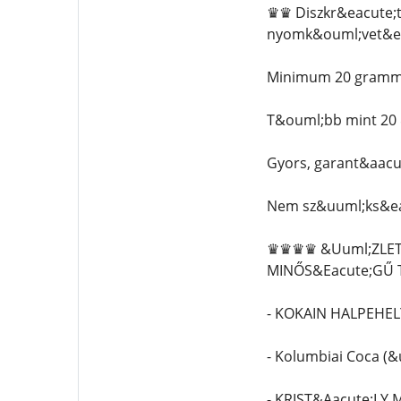
♛♛ Diszkr&eacute;t
nyomk&ouml;vet&eac
Minimum 20 grammos
T&ouml;bb mint 20 
Gyors, garant&aacut
Nem sz&uuml;ks&ea
♛♛♛♛ &Uuml;ZLET&
MINŐS&Eacute;GŰ 
- KOKAIN HALPEHE
- Kolumbiai Coca (&u
- KRIST&Aacute;LY