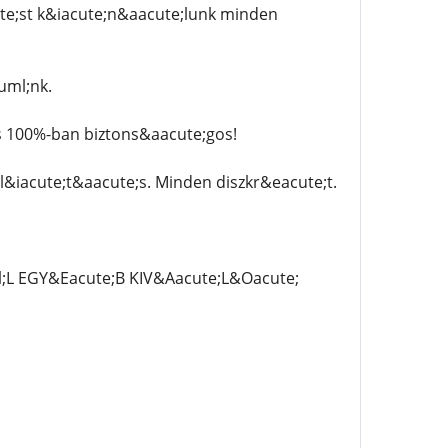
te;st k&iacute;n&aacute;lunk minden
uml;nk.
s 100%-ban biztons&aacute;gos!
l&iacute;t&aacute;s. Minden diszkr&eacute;t.
 EGY&Eacute;B KIV&Aacute;L&Oacute;