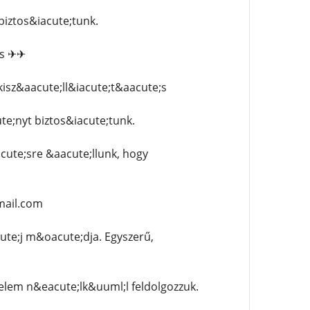
iztos&iacute;tunk.
;s ✈✈
isz&aacute;ll&iacute;t&aacute;s
;nyt biztos&iacute;tunk.
ute;sre &aacute;llunk, hogy
mail.com
te;j m&oacute;dja. Egyszerű,
lem n&eacute;lk&uuml;l feldolgozzuk.