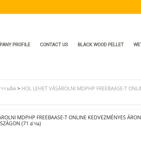
PANY PROFILE
CONTACT US
BLACK WOOD PELLET
WE
ราฯ ผลิต
>
HOL LEHET VÁSÁROLNI MDPHP FREEBAASE-T ONL
ROLNI MDPHP FREEBAASE-T ONLINE KEDVEZMÉNYES ÁRON
RSZÁGON
(71 อ่าน)