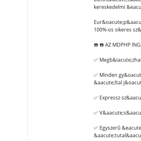
kereskedelmi &eacu
Eur&oacute;p&aacut
100%-os sikeres sz&
☎️ ☎️ AZ MDPHP IN
✅ Megb&iacute;zhat
✅ Minden gy&oacute
&aacute;ltal j&oacu
✅ Expressz sz&aacut
✅ V&aacute;s&aacut
✅ Egyszerű &eacute
&aacute;tutal&aacute