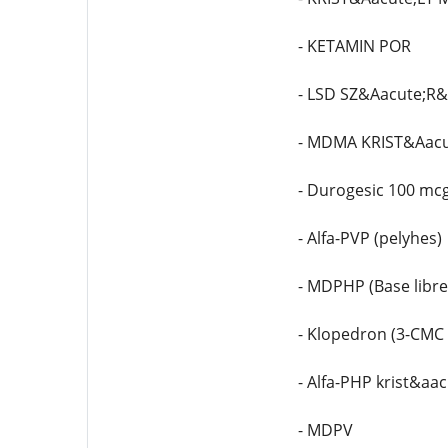
- KETAMIN POR
- LSD SZ&Aacute;R&
- MDMA KRIST&Aacu
- Durogesic 100 mc
- Alfa-PVP (pelyhes)
- MDPHP (Base libre
- Klopedron (3-CMC 
- Alfa-PHP krist&aac
- MDPV