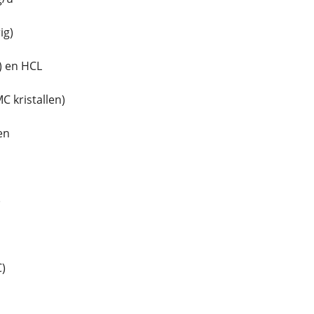
ig)
) en HCL
C kristallen)
en
)
)