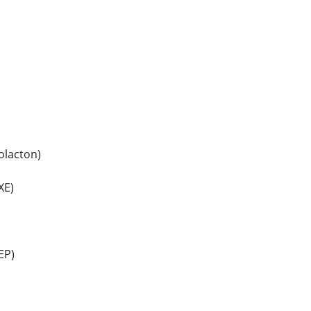
olacton)
XE)
EP)