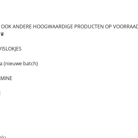
OOK ANDERE HOOGWAARDIGE PRODUCTEN OP VOORRAAD, N
♛♛
VISLOKJES
a (nieuwe batch)
AMINE
R
g/u