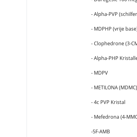
- Alpha-PVP (schilfer
- MDPHP (vrije base
- Clophedrone (3-CM
- Alpha-PHP Kristall
- MDPV
- METILONA (MDMC
- 4c PVP Kristal
- Mefedrona (4-MMC
-5F-AMB