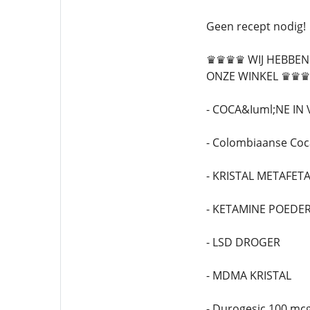
Geen recept nodig!
♛♛♛♛ WIJ HEBBEN 
ONZE WINKEL ♛♛
- COCA&Iuml;NE IN 
- Colombiaanse Coc
- KRISTAL METAFET
- KETAMINE POEDE
- LSD DROGER
- MDMA KRISTAL
- Durogesic 100 mc