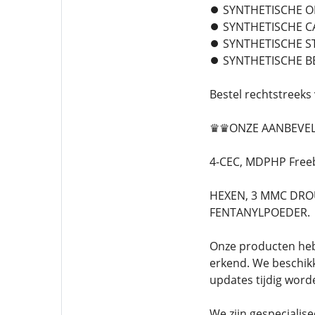
⏺️ SYNTHETISCHE O
⏺️ SYNTHETISCHE 
⏺️ SYNTHETISCHE 
⏺️ SYNTHETISCHE 
Bestel rechtstreek
♛♛ONZE AANBEVELI
4-CEC, MDPHP Freeb
HEXEN, 3 MMC DROU
FENTANYLPOEDER.
Onze producten hebb
erkend. We beschik
updates tijdig wor
We zijn gespecialis