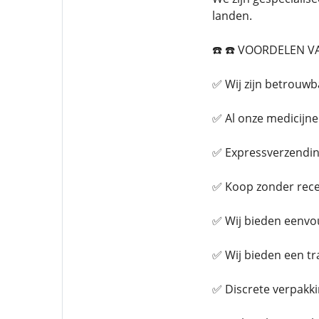
landen.
☎️ ☎️ VOORDELEN V
✅ Wij zijn betrouwb
✅ Al onze medicijne
✅ Expressverzendin
✅ Koop zonder rec
✅ Wij bieden eenvou
✅ Wij bieden een tr
✅ Discrete verpakk