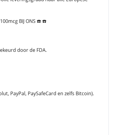
0mcg BIJ ONS ☎️ ☎️
dgekeurd door de FDA.
t, PayPal, PaySafeCard en zelfs Bitcoin).