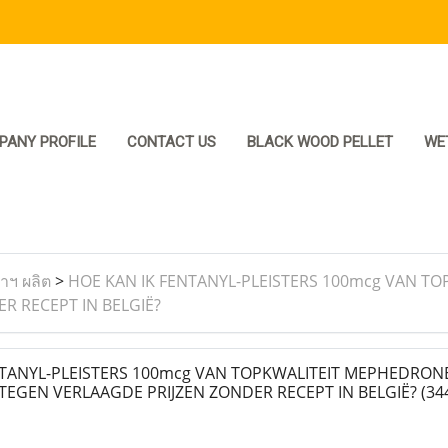
PANY PROFILE
CONTACT US
BLACK WOOD PELLET
WE
ราฯ ผลิต
>
HOE KAN IK FENTANYL-PLEISTERS 100mcg VAN T
R RECEPT IN BELGIË?
TANYL-PLEISTERS 100mcg VAN TOPKWALITEIT MEPHEDRONE
TEGEN VERLAAGDE PRIJZEN ZONDER RECEPT IN BELGIË?
(34