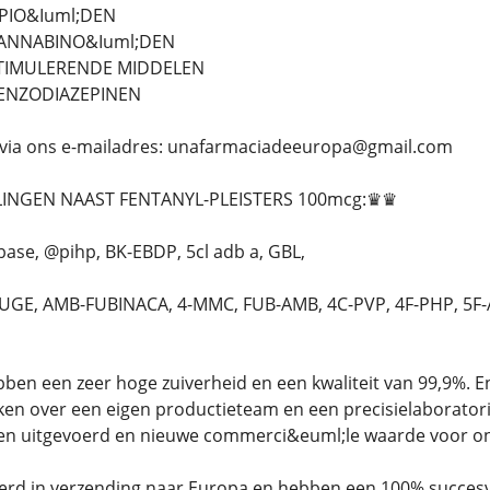
PIO&Iuml;DEN
CANNABINO&Iuml;DEN
STIMULERENDE MIDDELEN
BENZODIAZEPINEN
s via ons e-mailadres: unafarmaciadeeuropa@gmail.com
NGEN NAAST FENTANYL-PLEISTERS 100mcg:♛♛
ase, @pihp, BK-EBDP, 5cl adb a, GBL,
GE, AMB-FUBINACA, 4-MMC, FUB-AMB, 4C-PVP, 4F-PHP, 5
en een zeer hoge zuiverheid en een kwaliteit van 99,9%. 
ken over een eigen productieteam en een precisielaborator
den uitgevoerd en nieuwe commerci&euml;le waarde voor on
eerd in verzending naar Europa en hebben een 100% succesv