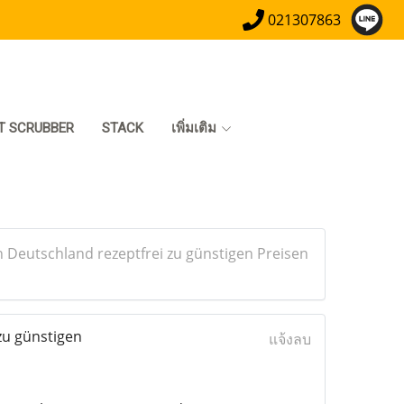
021307863
T SCRUBBER
STACK
เพิ่มเติม
 Deutschland rezeptfrei zu günstigen Preisen
zu günstigen
แจ้งลบ