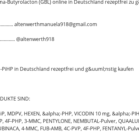
-Butyrolacton (GBL) online in Deutschland rezeptfrei zu 
.............. altenwerthmanuela918@gmail.com
........... @altenwerth918
-PiHP in Deutschland rezeptfrei und g&uuml;nstig kaufen
DUKTE SIND:
P, MDPV, HEXEN, &alpha;-PHP, VICODIN 10 mg, &alpha;-PIH
P, 4F-PHP, 3-MMC, PENTYLONE, NEMBUTAL-Pulver, QUAALUD
BINACA, 4-MMC, FUB-AMB, 4C-PVP, 4F-PHP, FENTANYL-Pulve