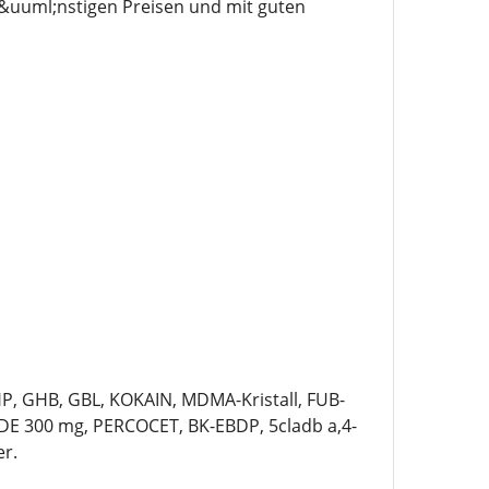
g&uuml;nstigen Preisen und mit guten
P, GHB, GBL, KOKAIN, MDMA-Kristall, FUB-
E 300 mg, PERCOCET, BK-EBDP, 5cladb a,4-
r.