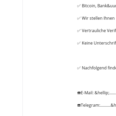
✅ Bitcoin, Bank&uu
✅ Wir stellen Ihne
✅ Vertrauliche Veri
✅ Keine Unterschrif
✅ Nachfolgend find
☎️E-Mail: &hellip;...
☎️Telegram:..........