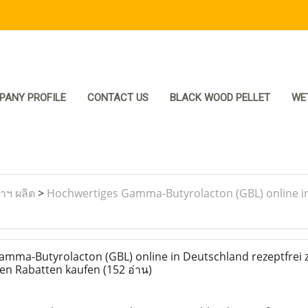
PANY PROFILE
CONTACT US
BLACK WOOD PELLET
WE
ราฯ ผลิต
>
Hochwertiges Gamma-Butyrolacton (GBL) online in
ma-Butyrolacton (GBL) online in Deutschland rezeptfrei 
ten Rabatten kaufen
(152 อ่าน)