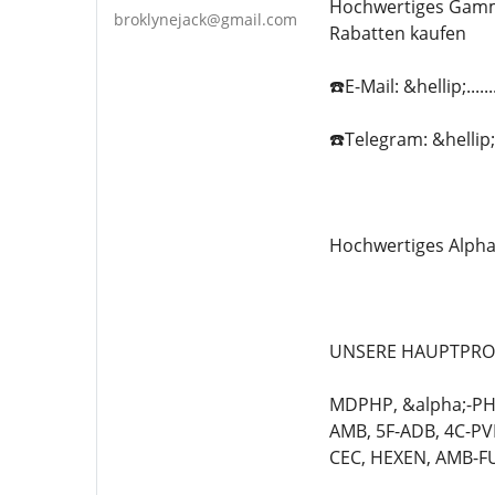
Hochwertiges Gamma
broklynejack@gmail.com
Rabatten kaufen
☎️E-Mail: &hellip;...
☎️Telegram: &hellip;.
Hochwertiges Alpha
UNSERE HAUPTPRO
MDPHP, &alpha;-PHi
AMB, 5F-ADB, 4C-PV
CEC, HEXEN, AMB-FU