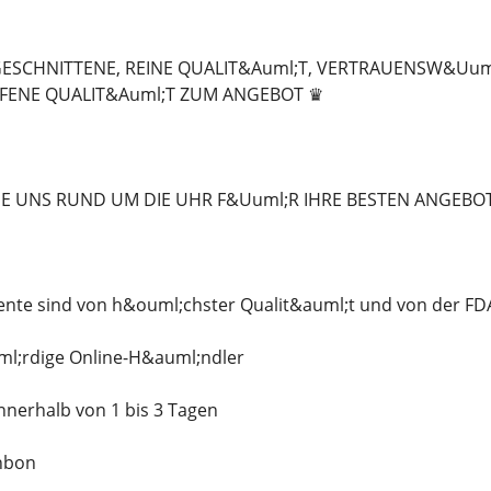
GESCHNITTENE, REINE QUALIT&Auml;T, VERTRAUENSW&Uuml
FENE QUALIT&Auml;T ZUM ANGEBOT ♛
IE UNS RUND UM DIE UHR F&Uuml;R IHRE BESTEN ANGEBO
te sind von h&ouml;chster Qualit&auml;t und von der FDA
l;rdige Online-H&auml;ndler
nnerhalb von 1 bis 3 Tagen
nbon