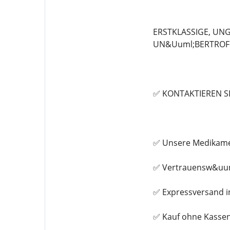
ERSTKLASSIGE, UN
UN&Uuml;BERTROF
✅ KONTAKTIEREN S
✅ Unsere Medikamen
✅ Vertrauensw&uum
✅ Expressversand i
✅ Kauf ohne Kasse